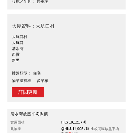
設施／配套
停車場
大廈資料：大坑口村
大坑口村
大坑口
清水灣
西貢
新界
樓盤類型
住宅
物業擁有權
多業權
訂閱更新
清水灣放盤平均呎價
實用面積
HK$ 19,121 / 呎
此物業
@HK$ 11,905 / 呎
比較同區放盤平均