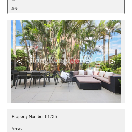
街景
<
>
Property Number:81735
View: