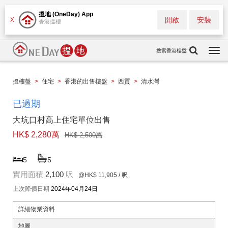
搵地 (OneDay) App
開啟
安裝
X
香港搵樓
搜索香港樓盤
Togg
navi
搵樓盤
>
住宅
>
香港的出售樓盤
>
西貢
>
清水灣
已過期
大坑口村高上住宅單位出售
HK$ 2,280萬
HK$ 2,500萬
5
5
實用面積
2,100
呎
@HK$ 11,905
/ 呎
上次降價日期
2024年04月24日
詳細物業資料
地圖