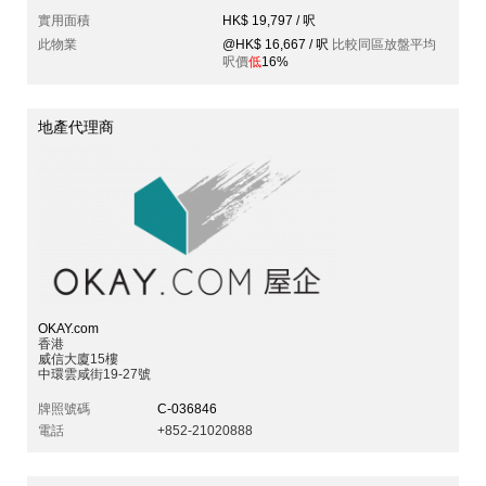
實用面積
HK$ 19,797 / 呎
此物業
@HK$ 16,667 / 呎
比較同區放盤平均
呎價
低
16%
地產代理商
OKAY.com
香港
威信大廈15樓
中環雲咸街19-27號
牌照號碼
C-036846
電話
+852-21020888