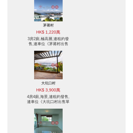
茅莆村
HK$ 1,220萬
3房2廁,極高層,連租約發
售,連車位《茅莆村出售
單位》
大坑口村
HK$ 3,900萬
4房4廁,海景,連租約發售,
連車位《大坑口村出售單
位》