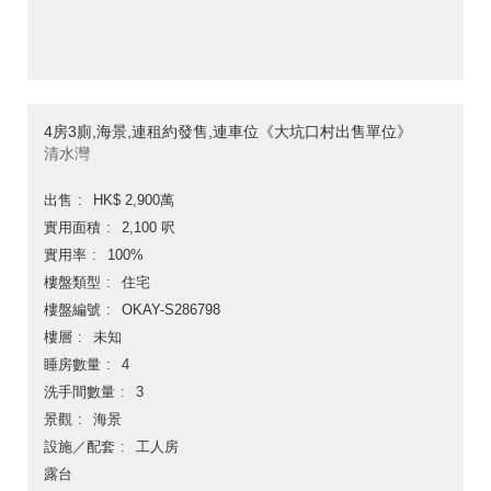
4房3廁,海景,連租約發售,連車位《大坑口村出售單位》
清水灣
出售
HK$ 2,900萬
實用面積
2,100 呎
實用率
100%
樓盤類型
住宅
樓盤編號
OKAY-S286798
樓層
未知
睡房數量
4
洗手間數量
3
景觀
海景
設施／配套
工人房
露台