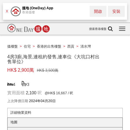
搵地 (OneDay) App
開啟
安裝
X
香港搵樓
搜索香港樓盤
Togg
navi
搵樓盤
>
住宅
>
香港的出售樓盤
>
西貢
>
清水灣
4房3廁,海景,連租約發售,連車位《大坑口村出
售單位》
HK$ 2,900萬
HK$ 3,500萬
4
3
實用面積
2,100
呎
@HK$ 16,667
/ 呎
上次降價日期
2024年04月20日
詳細物業資料
地圖