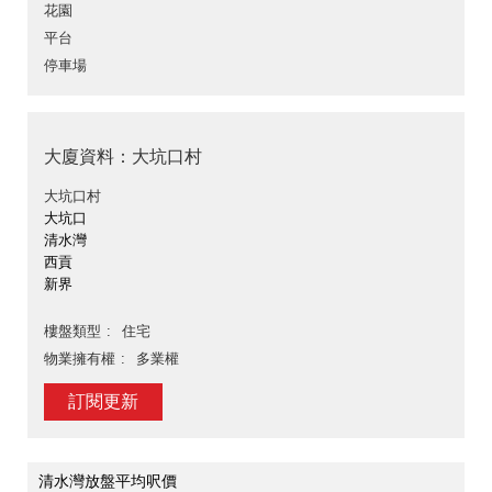
花園
平台
停車場
大廈資料：大坑口村
大坑口村
大坑口
清水灣
西貢
新界
樓盤類型
住宅
物業擁有權
多業權
訂閱更新
清水灣放盤平均呎價