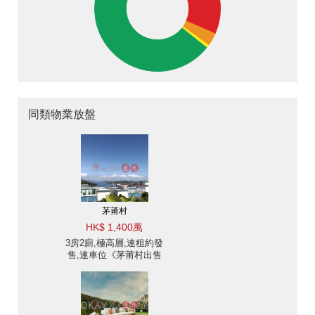
同類物業放盤
茅莆村
HK$ 1,400萬
3房2廁,極高層,連租約發
售,連車位《茅莆村出售
單位》