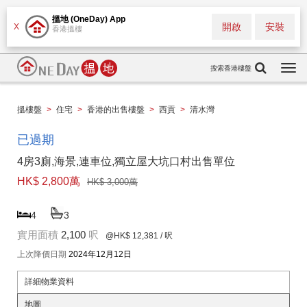
搵地 (OneDay) App
開啟
安裝
X
香港搵樓
搜索香港樓盤
Togg
navi
搵樓盤
>
住宅
>
香港的出售樓盤
>
西貢
>
清水灣
已過期
4房3廁,海景,連車位,獨立屋大坑口村出售單位
HK$ 2,800萬
HK$ 3,000萬
4
3
實用面積
2,100
呎
@HK$ 12,381
/ 呎
上次降價日期
2024年12月12日
詳細物業資料
地圖