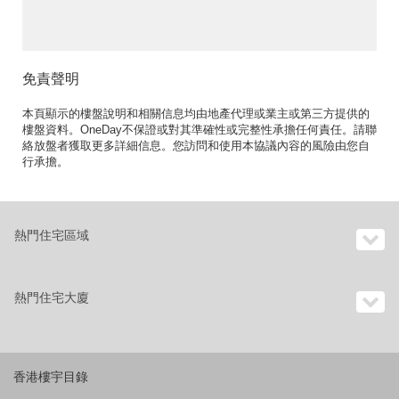
位》
免責聲明
本頁顯示的樓盤說明和相關信息均由地產代理或業主或第三方提供的
樓盤資料。OneDay不保證或對其準確性或完整性承擔任何責任。請聯
絡放盤者獲取更多詳細信息。您訪問和使用本協議內容的風險由您自
行承擔。
熱門住宅區域
熱門住宅大廈
香港樓宇目錄