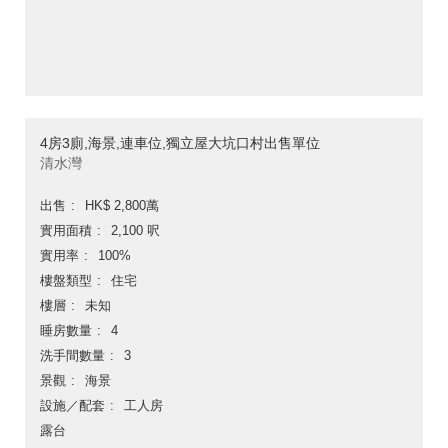
4房3廁,海景,連車位,獨立屋大坑口村出售單位
清水灣
出售
HK$ 2,800萬
實用面積
2,100 呎
實用率
100%
樓盤類型
住宅
樓層
未知
睡房數量
4
洗手間數量
3
景觀
海景
設施／配套
工人房
露台