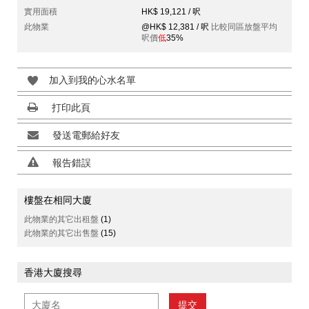
實用面積
HK$ 19,121 / 呎
此物業
@HK$ 12,381 / 呎
比較同區放盤平均
呎價
低
35%
加入到我的心水名單
打印此頁
發送電郵給好友
報告錯誤
樓盤在相同大廈
此物業的其它出租盤
(1)
此物業的其它出售盤
(15)
香港大廈搜尋
提交