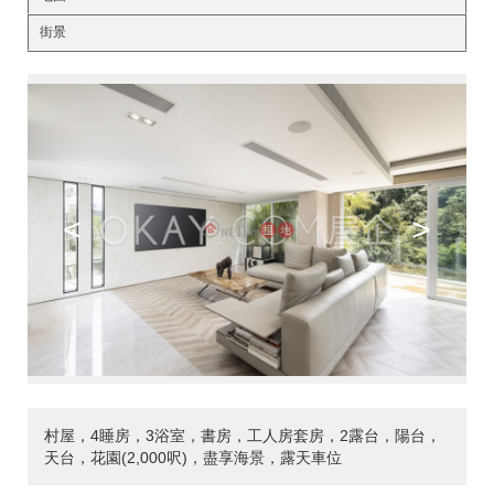
街景
<
>
村屋，4睡房，3浴室，書房，工人房套房，2露台，陽台，
天台，花園(2,000呎)，盡享海景，露天車位