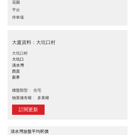
花園
平台
停車場
大廈資料：大坑口村
大坑口村
大坑口
清水灣
西貢
新界
樓盤類型
住宅
物業擁有權
多業權
訂閱更新
清水灣放盤平均呎價