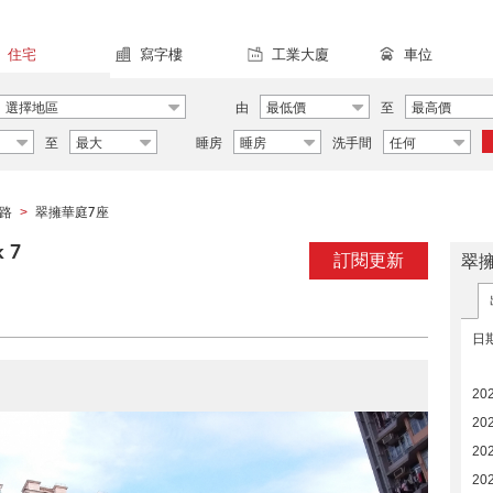
住宅
寫字樓
工業大廈
車位
選擇地區
由
最低價
至
最高價
至
最大
睡房
睡房
洗手間
任何
路
翠擁華庭7座
>
 7
訂閱更新
翠
日
20
20
20
202