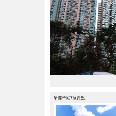
翠擁華庭7座賣盤