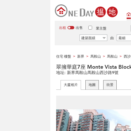
出租
出售
業主盤
建築面績
由
最細
住宅 樓盤
新界
馬鞍山
馬鞍山
西沙
>
>
>
>
翠擁華庭7座 Monte Vista Block
地址:
新界馬鞍山馬鞍山西沙路9號
大廈相片
地圖
街景