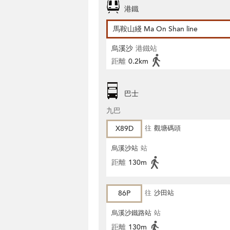
港鐵
馬鞍山綫 Ma On Shan line
烏溪沙
港鐵站
距離
0.2km
巴士
九巴
X89D
往
觀塘碼頭
烏溪沙站
站
距離
130m
86P
往
沙田站
烏溪沙鐵路站
站
距離
130m