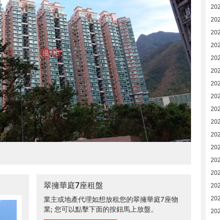
20
20
20
20
20
20
20
20
20
202
202
20
202
20
翠擁華庭7座租盤
20
業主或地產代理如想放租您的翠擁華庭7座物
20
業; 您可以點擊下面的按鈕馬上放盤。
20