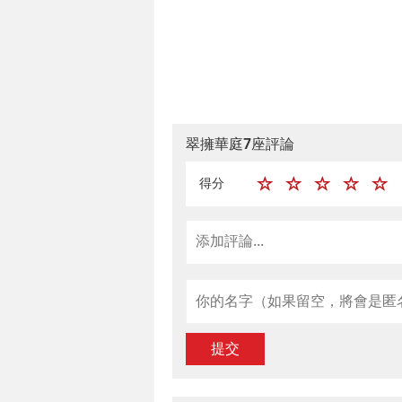
翠擁華庭7座評論
得分
提交