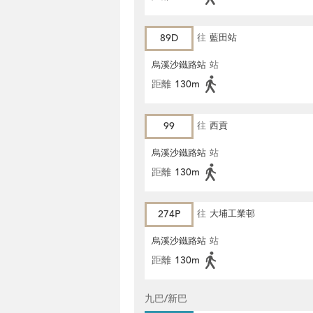
89D
往
藍田站
烏溪沙鐵路站
站
距離
130m
99
往
西貢
烏溪沙鐵路站
站
距離
130m
274P
往
大埔工業邨
烏溪沙鐵路站
站
距離
130m
九巴/新巴