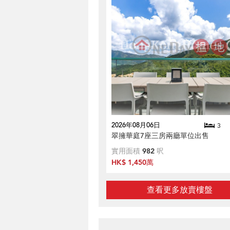
2026年08月06日
3
翠擁華庭7座三房兩廳單位出售
實用面積
982
呎
HK$ 1,450萬
查看更多放賣樓盤