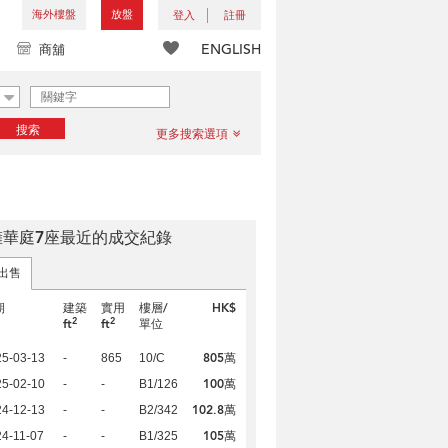
海外樓盤
放盤
登入
註冊
ENGLISH
商舖
搜索
更多搜索選項
擁華庭7座最近的成交紀錄
出售
期
建築
實用
樓層/
HK$
2
2
ft
ft
單位
805萬
25-03-13
-
865
10/C
100萬
25-02-10
-
-
B1/126
102.8萬
24-12-13
-
-
B2/342
105萬
4-11-07
-
-
B1/325