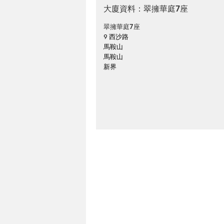
大廈資料：翠擁華庭7座
翠擁華庭7座
9 西沙路
馬鞍山
馬鞍山
新界