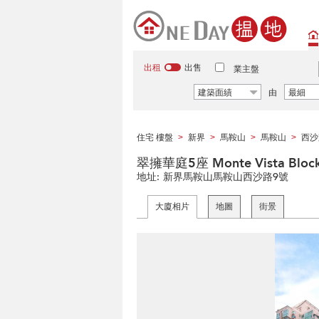
出租
出售
業主盤
建築面績
由
最細
住宅 樓盤
新界
馬鞍山
馬鞍山
西沙
>
>
>
>
翠擁華庭5座 Monte Vista Block
地址:
新界馬鞍山馬鞍山西沙路9號
大廈相片
地圖
街景