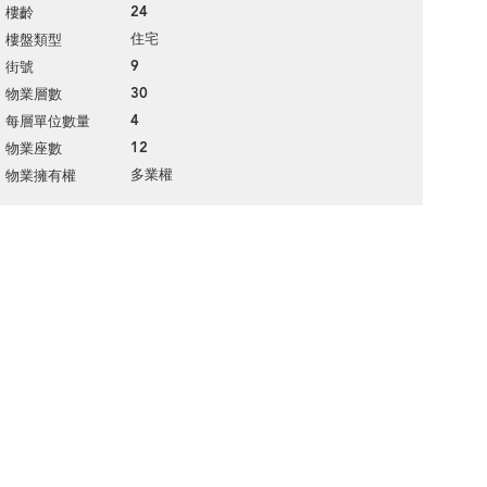
24
樓齡
住宅
樓盤類型
9
街號
30
物業層數
4
每層單位數量
12
物業座數
多業權
物業擁有權