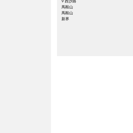
9 西沙路
馬鞍山
馬鞍山
新界