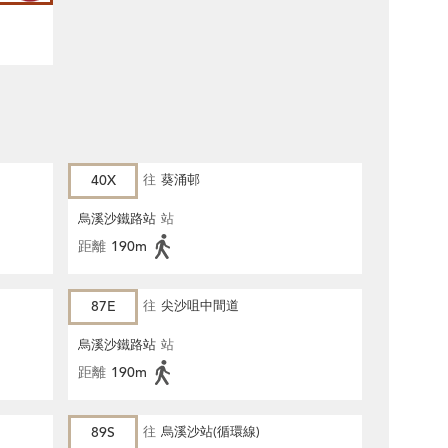
40X
往
葵涌邨
烏溪沙鐵路站
站
距離
190m
87E
往
尖沙咀中間道
烏溪沙鐵路站
站
距離
190m
89S
往
烏溪沙站(循環線)