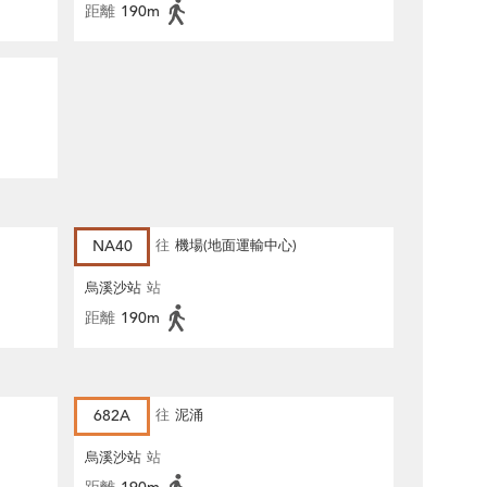
距離
190m
NA40
往
機場(地面運輸中心)
烏溪沙站
站
距離
190m
682A
往
泥涌
烏溪沙站
站