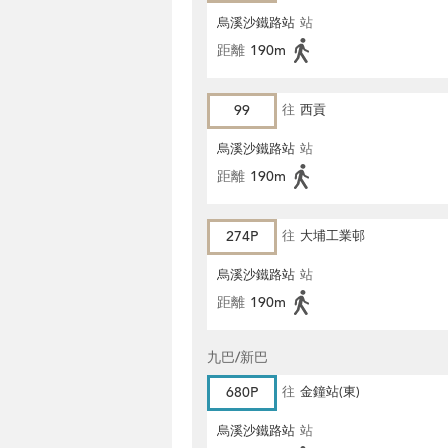
烏溪沙鐵路站
站
距離
190m
99
往
西貢
烏溪沙鐵路站
站
距離
190m
274P
往
大埔工業邨
烏溪沙鐵路站
站
距離
190m
九巴/新巴
680P
往
金鐘站(東)
烏溪沙鐵路站
站