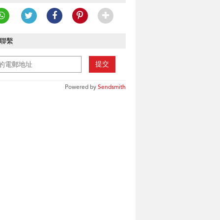
聯繫
提交
Powered by
Sendsmith