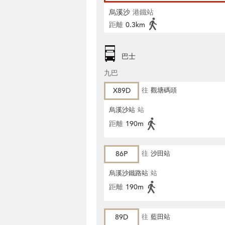
烏溪沙
港鐵站
距離
0.3km
巴士
九巴
X89D
往
觀塘碼頭
烏溪沙站
站
距離
190m
86P
往
沙田站
烏溪沙鐵路站
站
距離
190m
89D
往
藍田站