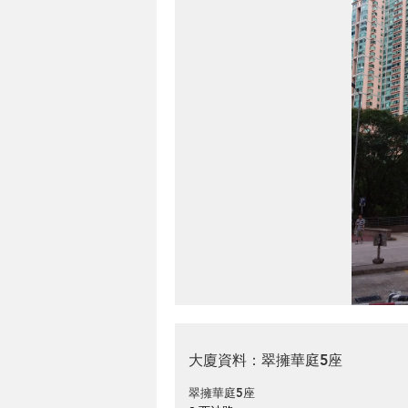
大廈資料：翠擁華庭5座
翠擁華庭5座