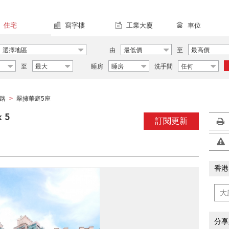
住宅
寫字樓
工業大廈
車位
選擇地區
由
最低價
至
最高價
至
最大
睡房
睡房
洗手間
任何
路
翠擁華庭5座
>
 5
訂閱更新
香港
分享