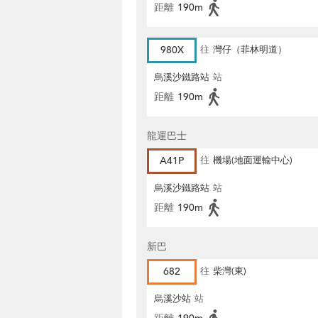
距離
190m
980X
往
灣仔（菲林明道）
烏溪沙鐵路站
站
距離
190m
龍運巴士
A41P
往
機場(地面運輸中心)
烏溪沙鐵路站
站
距離
190m
新巴
682
往
柴灣(東)
烏溪沙站
站