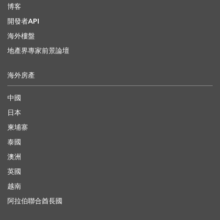
博客
開發者API
海外樓盤
地產界專家前景論壇
海外房產
中國
日本
柬埔寨
泰國
澳洲
英國
越南
阿拉伯聯合酋長國