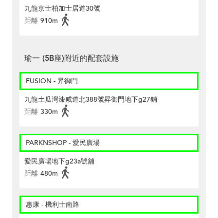
九龍京士柏加士居道30號
距離
910m
瑜一 (5B座)附近的配套設施
FUSION - 昇御門
九龍土瓜灣漆咸道北388號昇御門地下g27鋪
距離
330m
PARKNSHOP - 愛民廣場
愛民廣場地下g23a號舖
距離
480m
惠康 - 機利士南路