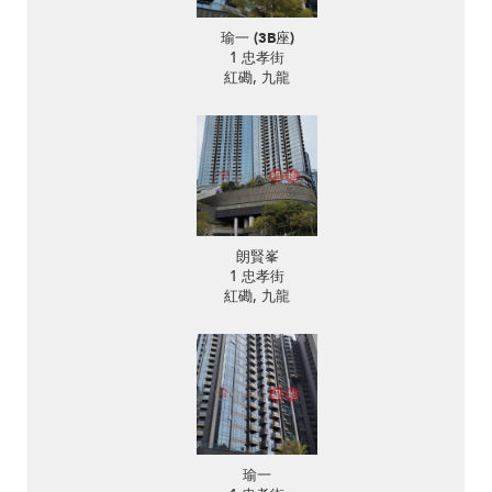
瑜一 (3B座)
1 忠孝街
紅磡, 九龍
朗賢峯
1 忠孝街
紅磡, 九龍
瑜一