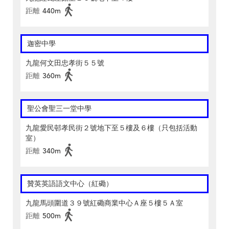
距離
440m
迦密中學
九龍何文田忠孝街５５號
距離
360m
聖公會聖三一堂中學
九龍愛民邨孝民街２號地下至５樓及６樓（只包括活動
室）
距離
340m
贊英英語語文中心（紅磡）
九龍馬頭圍道３９號紅磡商業中心Ａ座５樓５Ａ室
距離
500m