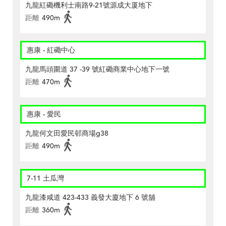
九龍紅磡機利士南路9-21號源成大厦地下
距離
490m
惠康 - 紅磡中心
九龍馬頭圍道 37 -39 號紅磡商業中心地下一號
距離
470m
惠康 - 愛民
九龍何文田愛民邨商場g38
距離
490m
7-11 土瓜灣
九龍漆咸道 423-433 義發大廈地下 6 號舖
距離
360m