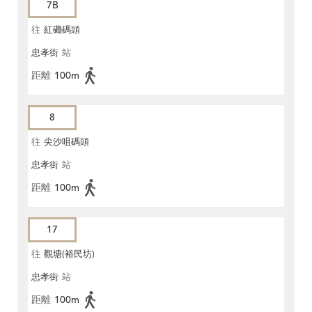
7B
往
紅磡碼頭
忠孝街
站
距離
100m
8
往
尖沙咀碼頭
忠孝街
站
距離
100m
17
往
觀塘(裕民坊)
忠孝街
站
距離
100m