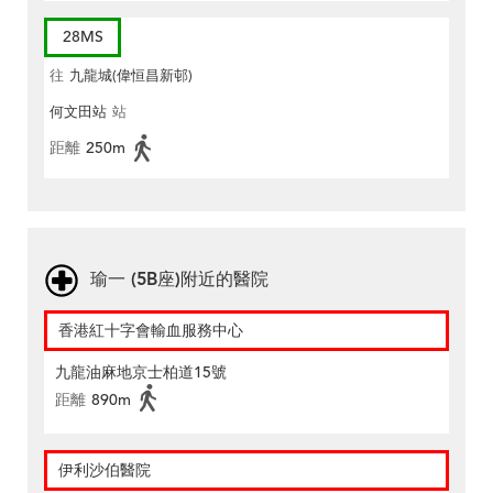
28MS
往
九龍城(偉恒昌新邨)
何文田站
站
距離
250m
瑜一 (5B座)附近的醫院
香港紅十字會輸血服務中心
九龍油麻地京士柏道15號
距離
890m
伊利沙伯醫院