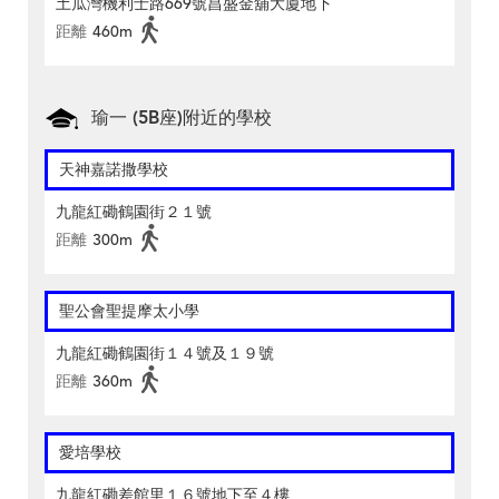
土瓜灣機利士路669號昌盛金舖大廈地下
距離
460m
瑜一 (5B座)附近的學校
天神嘉諾撒學校
九龍紅磡鶴園街２１號
距離
300m
聖公會聖提摩太小學
九龍紅磡鶴園街１４號及１９號
距離
360m
愛培學校
九龍紅磡差館里１６號地下至４樓