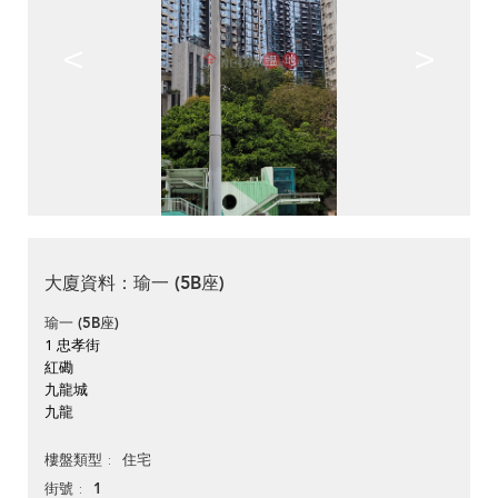
<
>
大廈資料：瑜一 (5B座)
瑜一 (5B座)
1 忠孝街
紅磡
九龍城
九龍
住宅
樓盤類型
1
街號