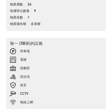
26
物業層數
9
每層單位數量
1
物業座數
多業權
物業擁有權
瑜一 (5B座)的設施
停車場
電梯
俱樂部
游泳池
保安
CCTV
無線上網