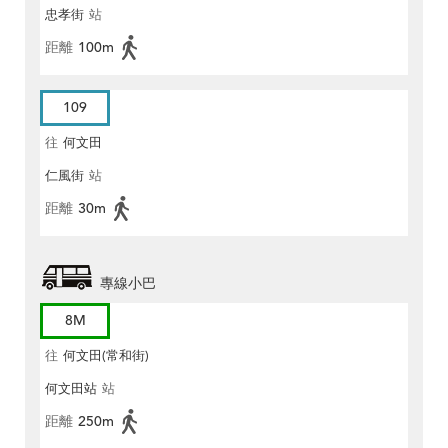
忠孝街
站
距離
100m
109
往
何文田
仁風街
站
距離
30m
專線小巴
8M
往
何文田(常和街)
何文田站
站
距離
250m