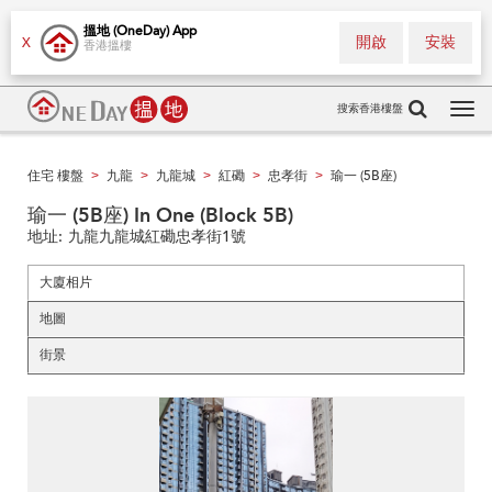
搵地 (OneDay) App
開啟
安裝
X
香港搵樓
搜索香港樓盤
Tog
navi
住宅 樓盤
九龍
九龍城
紅磡
忠孝街
瑜一 (5B座)
>
>
>
>
>
瑜一 (5B座) In One (Block 5B)
地址:
九龍九龍城紅磡忠孝街1號
大廈相片
地圖
街景