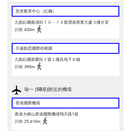
英堡教育中心（紅磡）
九龍紅磡蕪湖街７０－７４號潤達商業大廈３樓Ｂ室
距離
420m
天越創思國際幼稚園
九龍紅磡新圍街１號１樓及地下Ｂ舖
距離
390m
瑜一 (5B座)附近的機場
香港國際機場
香港大嶼山香港國際機場翔天路1號
距離
25,610m