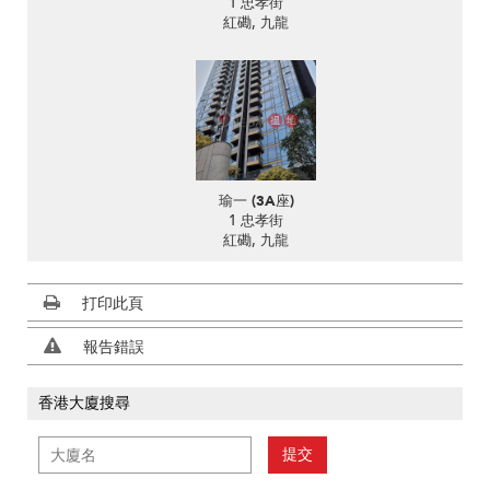
1 忠孝街
紅磡, 九龍
瑜一 (3A座)
1 忠孝街
紅磡, 九龍
打印此頁
報告錯誤
香港大廈搜尋
提交