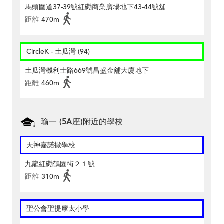
馬頭圍道37-39號紅磡商業廣場地下43-44號舖
距離
470m
CircleK - 土瓜灣 (94)
土瓜灣機利士路669號昌盛金舖大廈地下
距離
460m
瑜一 (5A座)附近的學校
天神嘉諾撒學校
九龍紅磡鶴園街２１號
距離
310m
聖公會聖提摩太小學