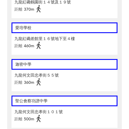
九龍紅磡鶴園街１４號及１９號
距離
370m
愛培學校
九龍紅磡差館里１６號地下至４樓
距離
460m
迦密中學
九龍何文田忠孝街５５號
距離
360m
聖公會蔡功譜中學
九龍何文田忠孝街１０１號
距離
500m