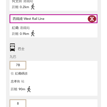
何文田
港鐵站
距離
0.2km
西鐵綫 West Rail Line
紅磡
港鐵站
距離
0.9km
巴士
九巴
7B
往
紅磡碼頭
忠孝街
站
距離
90m
8