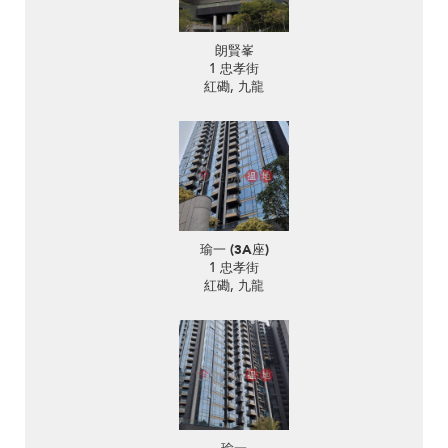
朗賢峯
1 忠孝街
紅磡, 九龍
瑜一 (3A座)
1 忠孝街
紅磡, 九龍