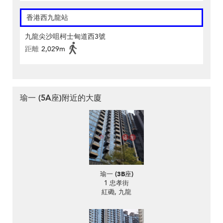
香港西九龍站
九龍尖沙咀柯士甸道西3號
距離
2,029m
瑜一 (5A座)附近的大廈
瑜一 (3B座)
1 忠孝街
紅磡, 九龍