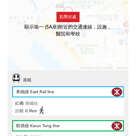
點擊此處
顯示瑜一 (5A座)附近的交通連線，設施，
醫院和學校
港鐵
東鐵綫 East Rail line
紅磡
港鐵站
距離
0.9km
觀塘綫 Kwun Tong line