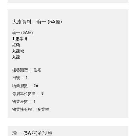
大廈資料：瑜一 (5A座)
瑜一 (5A座)
1 忠孝街
紅磡
九龍城
九龍
住宅
樓盤類型
1
街號
26
物業層數
9
每層單位數量
1
物業座數
多業權
物業擁有權
瑜一 (5A座)的設施