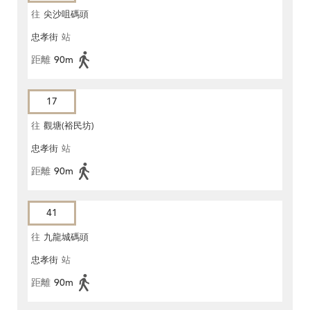
往
尖沙咀碼頭
忠孝街
站
距離
90m
17
往
觀塘(裕民坊)
忠孝街
站
距離
90m
41
往
九龍城碼頭
忠孝街
站
距離
90m