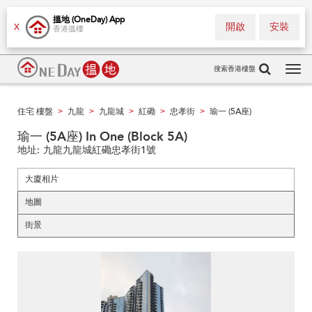
搵地 (OneDay) App
開啟
安裝
X
香港搵樓
搜索香港樓盤
Tog
navi
住宅 樓盤
九龍
九龍城
紅磡
忠孝街
瑜一 (5A座)
>
>
>
>
>
瑜一 (5A座) In One (Block 5A)
地址:
九龍九龍城紅磡忠孝街1號
大廈相片
地圖
街景