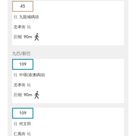
45
往
九龍城碼頭
忠孝街
站
距離
90m
九巴/新巴
109
往
中環(港澳碼頭)
忠孝街
站
距離
90m
109
往
何文田
仁風街
站