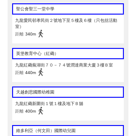
聖公會聖三一堂中學
九龍愛民邨孝民街２號地下至５樓及６樓（只包括活動
室）
距離
340m
英堡教育中心（紅磡）
九龍紅磡蕪湖街７０－７４號潤達商業大廈３樓Ｂ室
距離
440m
天越創思國際幼稚園
九龍紅磡新圍街１號１樓及地下Ｂ舖
距離
400m
維多利亞（何文田）國際幼兒園