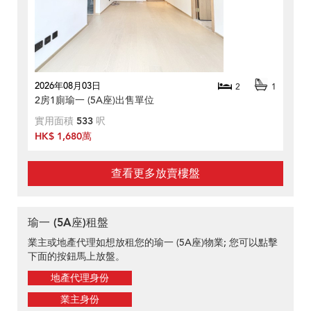
2026年08月03日
2
1
2房1廁瑜一 (5A座)出售單位
實用面積
533
呎
HK$ 1,680萬
查看更多放賣樓盤
瑜一 (5A座)租盤
業主或地產代理如想放租您的瑜一 (5A座)物業; 您可以點擊
下面的按鈕馬上放盤。
地產代理身份
業主身份