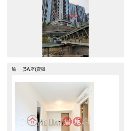
瑜一 (5A座)賣盤