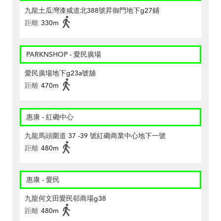
九龍土瓜灣漆咸道北388號昇御門地下g27鋪
距離
330m
PARKNSHOP - 愛民廣場
愛民廣場地下g23a號舖
距離
470m
惠康 - 紅磡中心
九龍馬頭圍道 37 -39 號紅磡商業中心地下一號
距離
480m
惠康 - 愛民
九龍何文田愛民邨商場g38
距離
480m