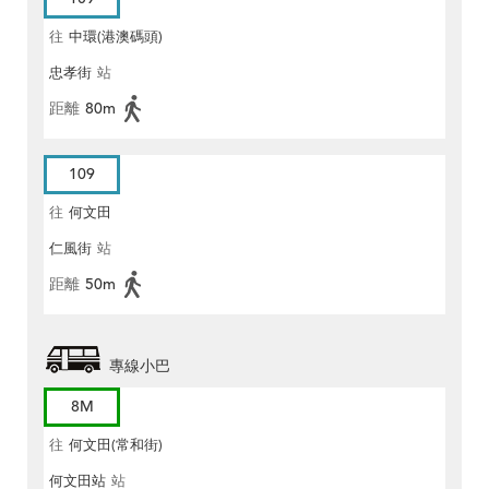
往
中環(港澳碼頭)
忠孝街
站
距離
80m
109
往
何文田
仁風街
站
距離
50m
專線小巴
8M
往
何文田(常和街)
何文田站
站