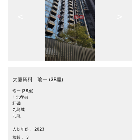
<
>
大廈資料：瑜一 (3B座)
瑜一 (3B座)
1 忠孝街
紅磡
九龍城
九龍
2023
入伙年份
3
樓齡