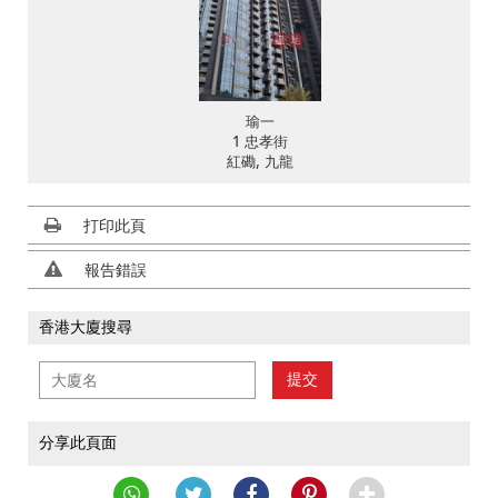
瑜一
1 忠孝街
紅磡, 九龍
打印此頁
報告錯誤
香港大廈搜尋
提交
分享此頁面