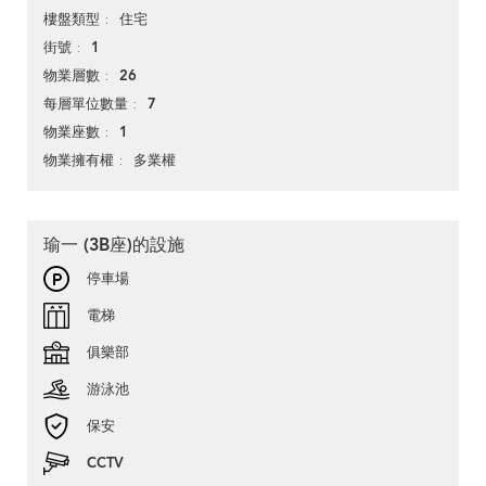
住宅
樓盤類型
1
街號
26
物業層數
7
每層單位數量
1
物業座數
多業權
物業擁有權
瑜一 (3B座)的設施
停車場
電梯
俱樂部
游泳池
保安
CCTV