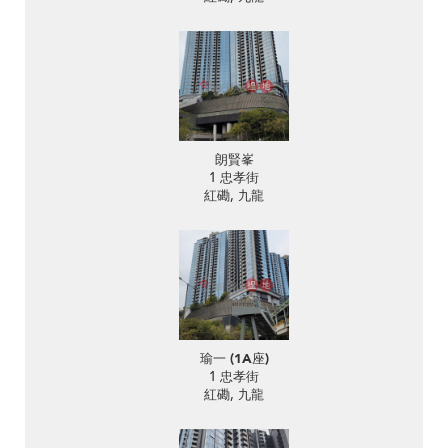
朗賢峯
1 忠孝街
紅磡, 九龍
瑜一 (1A座)
1 忠孝街
紅磡, 九龍