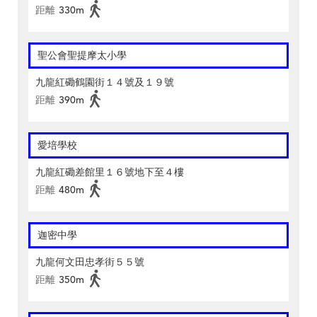
距離
330m
聖公會聖提摩太小學
九龍紅磡鶴園街１４號及１９號
距離
390m
愛培學校
九龍紅磡差館里１６號地下至４樓
距離
480m
迦密中學
九龍何文田忠孝街５５號
距離
350m