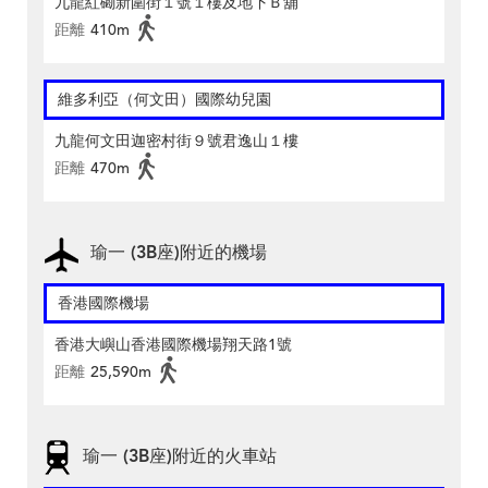
九龍紅磡新圍街１號１樓及地下Ｂ舖
距離
410m
維多利亞（何文田）國際幼兒園
九龍何文田迦密村街９號君逸山１樓
距離
470m
瑜一 (3B座)附近的機場
香港國際機場
香港大嶼山香港國際機場翔天路1號
距離
25,590m
瑜一 (3B座)附近的火車站