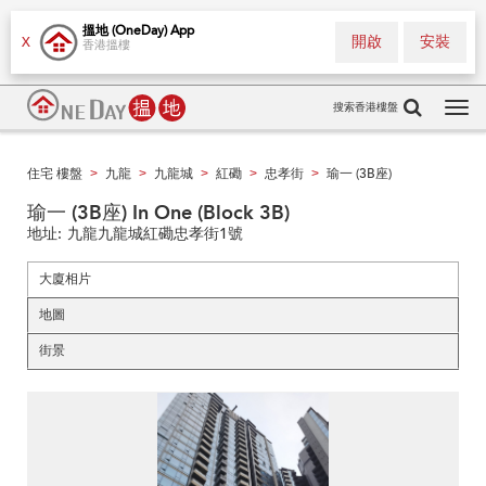
搵地 (OneDay) App
開啟
安裝
X
香港搵樓
搜索香港樓盤
Tog
navi
住宅 樓盤
九龍
九龍城
紅磡
忠孝街
瑜一 (3B座)
>
>
>
>
>
瑜一 (3B座) In One (Block 3B)
地址:
九龍九龍城紅磡忠孝街1號
大廈相片
地圖
街景