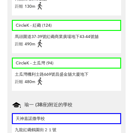
距離
130m
CircleK - 紅磡 (124)
馬頭圍道37-39號紅磡商業廣場地下43-44號舖
距離
490m
CircleK - 土瓜灣 (94)
土瓜灣機利士路669號昌盛金舖大廈地下
距離
480m
瑜一 (3B座)附近的學校
天神嘉諾撒學校
九龍紅磡鶴園街２１號