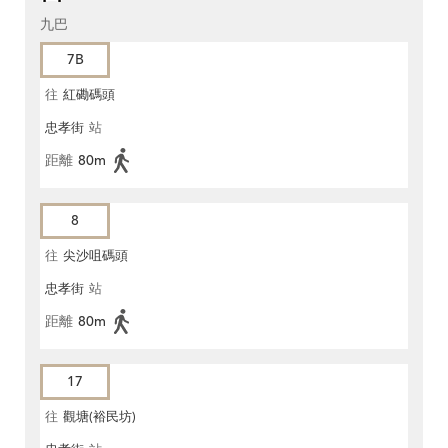
九巴
7B
往
紅磡碼頭
忠孝街
站
距離
80m
8
往
尖沙咀碼頭
忠孝街
站
距離
80m
17
往
觀塘(裕民坊)