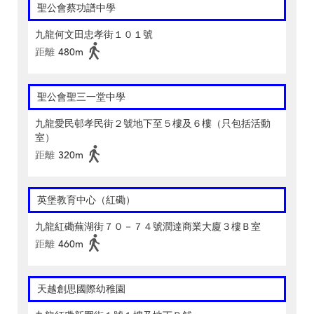
聖公會蔡功譜中學
九龍何文田忠孝街１０１號
距離
480m
聖公會聖三一堂中學
九龍愛民邨孝民街２號地下至５樓及６樓（只包括活動
室）
距離
320m
英堡教育中心（紅磡）
九龍紅磡蕪湖街７０－７４號潤達商業大廈３樓Ｂ室
距離
460m
天越創思國際幼稚園