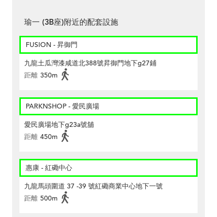
瑜一 (3B座)附近的配套設施
FUSION - 昇御門
九龍土瓜灣漆咸道北388號昇御門地下g27鋪
距離
350m
PARKNSHOP - 愛民廣場
愛民廣場地下g23a號舖
距離
450m
惠康 - 紅磡中心
九龍馬頭圍道 37 -39 號紅磡商業中心地下一號
距離
500m