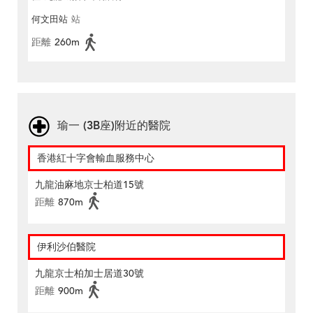
何文田站
站
距離
260m
瑜一 (3B座)附近的醫院
香港紅十字會輸血服務中心
九龍油麻地京士柏道15號
距離
870m
伊利沙伯醫院
九龍京士柏加士居道30號
距離
900m