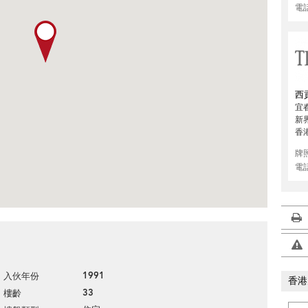
電
西
宜
新
香
牌
電
1991
入伙年份
香港
33
樓齡