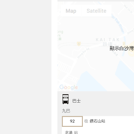
顯示白沙灣
巴士
九巴
92
往
鑽石山站
北港
站