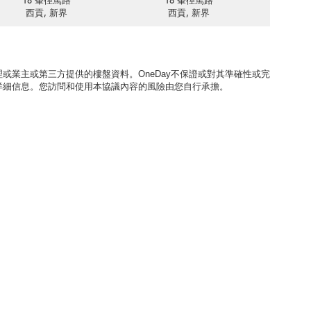
18 輋徑篤路
18 輋徑篤路
西貢, 新界
西貢, 新界
或業主或第三方提供的樓盤資料。OneDay不保證或對其準確性或完
詳細信息。您訪問和使用本協議內容的風險由您自行承擔。