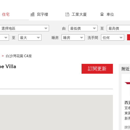
住宅
寫字樓
工業大廈
車位
選擇地區
由
最低價
至
最高價
至
最大
睡房
睡房
洗手間
任何
白沙灣花園 C4座
>
 Villa
訂閱更新
附近
西
宜
東
新
牌