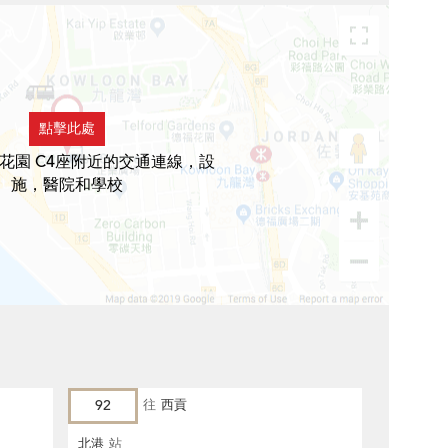
點擊此處
花園 C4座附近的交通連線，設
施，醫院和學校
92
往
西貢
北港
站