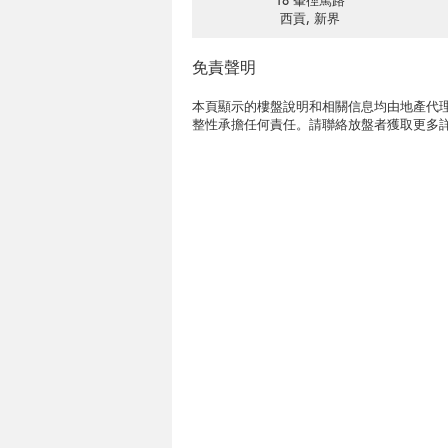
18 輋徑篤路
西貢, 新界
免責聲明
本頁顯示的樓盤說明和相關信息均由地產代理
整性承擔任何責任。請聯絡放盤者獲取更多