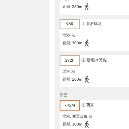
距離
260m
96R
往
黃石碼頭
北港
站
距離
300m
292P
往
觀塘(裕民坊)
北港
站
距離
260m
新巴
792M
往
西貢
北港, 西貢公路
站
距離
300m