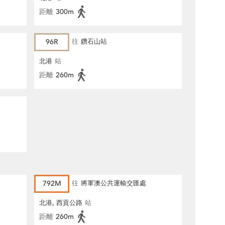
距離
300m
96R
往
鑽石山站
北港
站
距離
260m
792M
往
將軍澳公共運輸交匯處
北港, 西貢公路
站
距離
260m