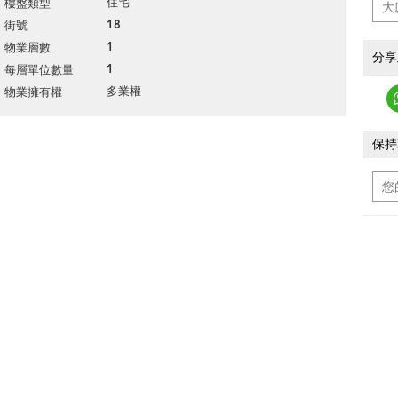
住宅
樓盤類型
18
街號
1
物業層數
分享
1
每層單位數量
多業權
物業擁有權
保持