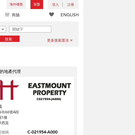
海外樓盤
放盤
登入
註冊
ENGLISH
商舖
搜索
更多搜索選項
的地產代理
貢
春街66號A段
園1樓
界西貢
C-021954-A000
照號碼