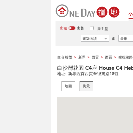
出租
出售
業主盤
建築面績
由
最細
住宅 樓盤
新界
西貢
西貢
輋徑篤路
>
>
>
>
白沙灣花園 C4座 House C4 Hebe
地址:
新界西貢西貢輋徑篤路18號
地圖
街景