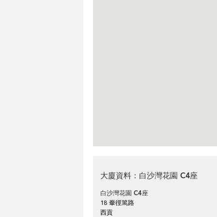
大廈資料：白沙灣花園 C4座
白沙灣花園 C4座
18 輋徑篤路
西貢