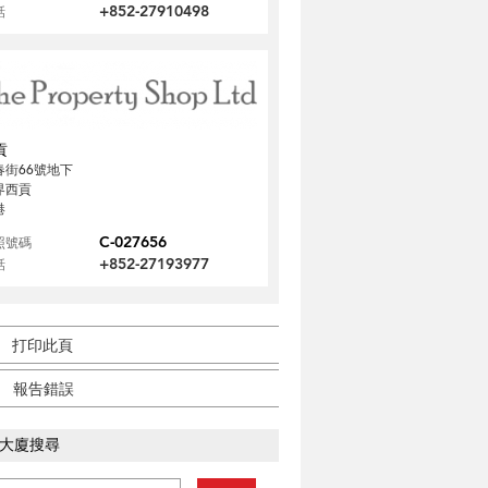
+852-27910498
話
貢
春街66號地下
界西貢
港
C-027656
照號碼
+852-27193977
話
打印此頁
報告錯誤
大廈搜尋