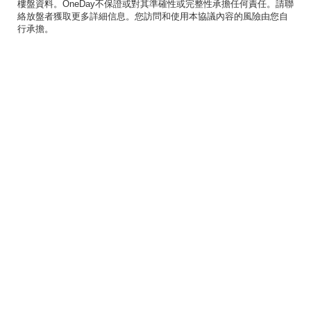
樓盤資料。OneDay不保證或對其準確性或完整性承擔任何責任。請聯
絡放盤者獲取更多詳細信息。您訪問和使用本協議內容的風險由您自
行承擔。