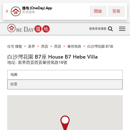
搵地 (OneDay) App
開啟
安裝
X
香港搵樓
搜索香港樓盤
Tog
navi
住宅 樓盤
新界
西貢
西貢
輋徑篤路
白沙灣花園 B7座
>
>
>
>
>
白沙灣花園 B7座 House B7 Hebe Villa
地址:
新界西貢西貢輋徑篤路18號
地圖
街景