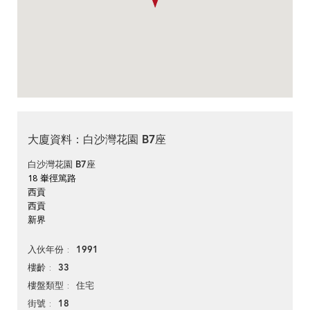
大廈資料：白沙灣花園 B7座
白沙灣花園 B7座
18 輋徑篤路
西貢
西貢
新界
1991
入伙年份
33
樓齡
住宅
樓盤類型
18
街號