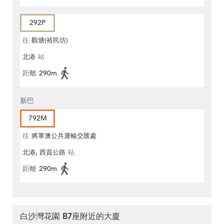
292P
往
觀塘(裕民坊)
北港
站
距離
290m
新巴
792M
往
將軍澳公共運輸交匯處
北港, 西貢公路
站
距離
290m
白沙灣花園 B7座附近的大廈