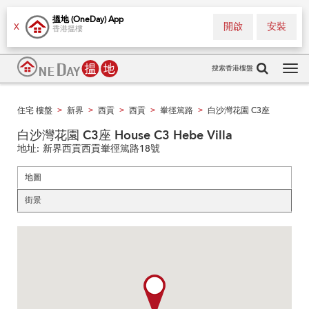
搵地 (OneDay) App
開啟
安裝
X
香港搵樓
搜索香港樓盤
Tog
navi
住宅 樓盤
新界
西貢
西貢
輋徑篤路
白沙灣花園 C3座
>
>
>
>
>
白沙灣花園 C3座 House C3 Hebe Villa
地址:
新界西貢西貢輋徑篤路18號
地圖
街景