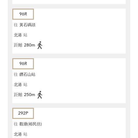
96R
往
黃石碼頭
北港
站
距離
280m
96R
往
鑽石山站
北港
站
距離
250m
292P
往
觀塘(裕民坊)
北港
站