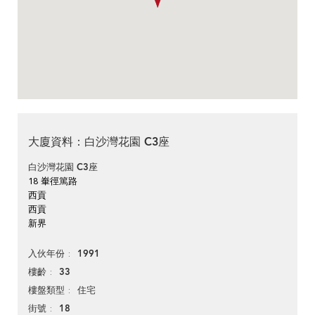
大廈資料：白沙灣花園 C3座
白沙灣花園 C3座
18 輋徑篤路
西貢
西貢
新界
1991
入伙年份
33
樓齡
住宅
樓盤類型
18
街號