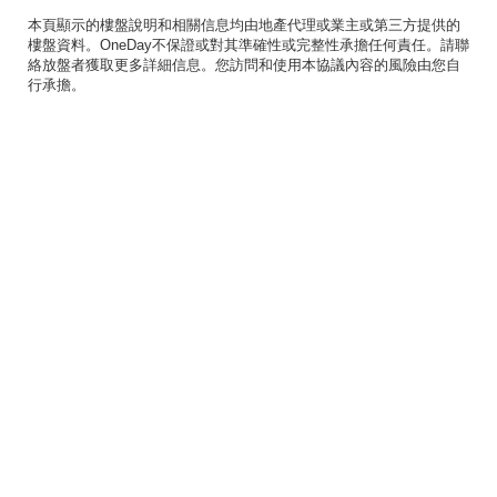
本頁顯示的樓盤說明和相關信息均由地產代理或業主或第三方提供的
樓盤資料。OneDay不保證或對其準確性或完整性承擔任何責任。請聯
絡放盤者獲取更多詳細信息。您訪問和使用本協議內容的風險由您自
行承擔。