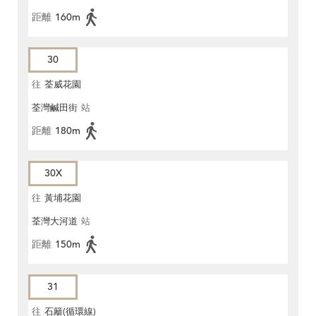
距離
160m
30
往
荃威花園
荃灣鹹田街
站
距離
180m
30X
往
黃埔花園
荃灣大河道
站
距離
150m
31
往
石籬(循環線)