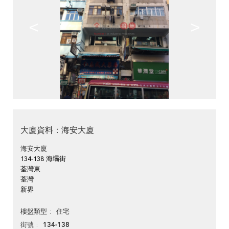
<
>
大廈資料：海安大廈
海安大廈
134-138 海壩街
荃灣東
荃灣
新界
住宅
樓盤類型
134-138
街號