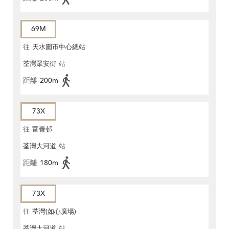
69M
往
天水圍市中心總站
荃灣眾安街
站
距離
200m
73X
往
富善邨
荃灣大河道
站
距離
180m
73X
往
荃灣(如心廣場)
荃灣大河道
站