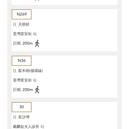
N269
往
天慈邨
荃灣眾安街
站
距離
200m
N36
往
梨木樹(循環線)
荃灣眾安街
站
距離
200m
30
往
長沙灣
戴麟趾夫人診所
站