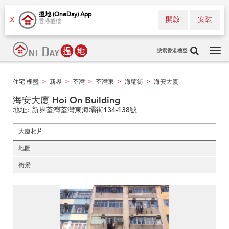
搵地 (OneDay) App
開啟
安裝
X
香港搵樓
搜索香港樓盤
Tog
navi
住宅 樓盤
新界
荃灣
荃灣東
海壩街
海安大廈
>
>
>
>
>
海安大廈 Hoi On Building
地址:
新界荃灣荃灣東海壩街134-138號
大廈相片
地圖
街景