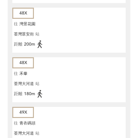
48X
往
灣景花園
荃灣眾安街
站
距離
200m
48X
往
禾輋
荃灣大河道
站
距離
180m
49X
往
青衣碼頭
荃灣大河道
站