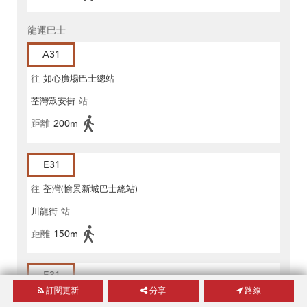
龍運巴士
A31
往
如心廣場巴士總站
荃灣眾安街
站
距離
200m
E31
往
荃灣(愉景新城巴士總站)
川龍街
站
距離
150m
E31
訂閱更新
分享
路線
往
東涌(逸東邨公共運輸總站)