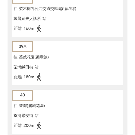
往
梨木樹邨公共交通交匯處(循環線)
戴麟趾夫人診所
站
距離
160m
39A
往
荃威花園(循環線)
荃灣鹹田街
站
距離
180m
40
往
荃灣(麗城花園)
荃灣眾安街
站
距離
200m