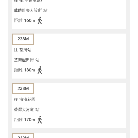
往
荃灣(循環線)
戴麟趾夫人診所
站
距離
160m
238M
往
荃灣站
荃灣鹹田街
站
距離
180m
238M
往
海濱花園
荃灣大河道
站
距離
170m