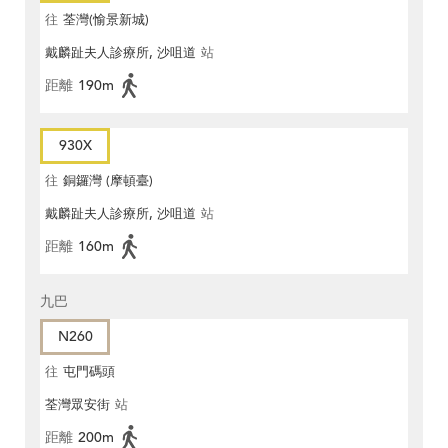
往
荃灣(愉景新城)
戴麟趾夫人診療所, 沙咀道
站
距離
190m
930X
往
銅鑼灣 (摩頓臺)
戴麟趾夫人診療所, 沙咀道
站
距離
160m
九巴
N260
往
屯門碼頭
荃灣眾安街
站
距離
200m