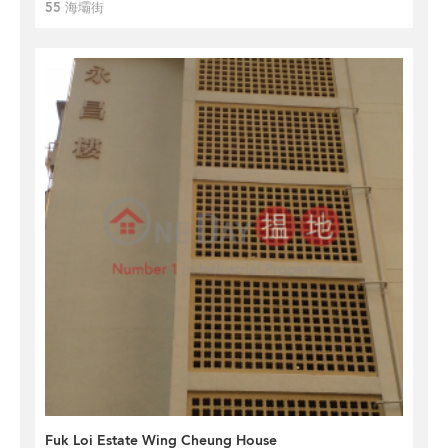
55 海壩街
Fuk Loi Estate Wing Cheung House