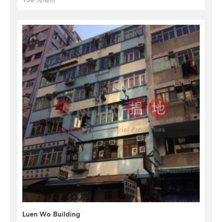
136 海壩街
Luen Wo Building