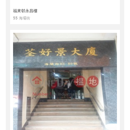
福來邨永昌樓
55 海壩街