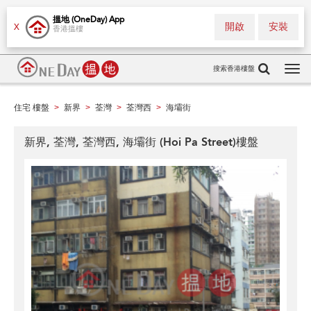
搵地 (OneDay) App
開啟
安裝
X
香港搵樓
搜索香港樓盤
Tog
navi
住宅 樓盤
新界
荃灣
荃灣西
海壩街
>
>
>
>
新界, 荃灣, 荃灣西, 海壩街 (Hoi Pa Street)樓盤