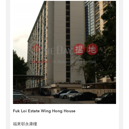
Fuk Loi Estate Wing Hong House
福來邨永康樓