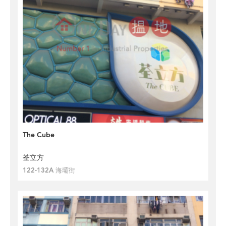
The Cube
荃立方
122-132A 海壩街