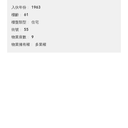
1963
入伙年份
61
樓齡
住宅
樓盤類型
55
街號
9
物業座數
多業權
物業擁有權