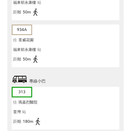
福來邨永康樓
站
距離
50m
934A
往
荃威花園
福來邨永康樓
站
距離
50m
專線小巴
313
往
瑪嘉烈醫院
荃灣
站
距離
180m