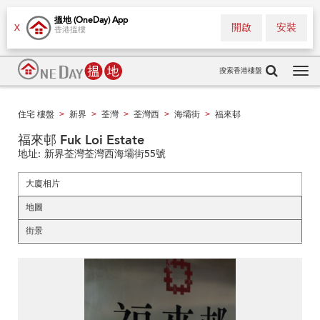
搵地 (OneDay) App
開啟
安裝
X
香港搵樓
搜索香港樓盤
Tog
navi
住宅 樓盤
新界
荃灣
荃灣西
海壩街
福來邨
>
>
>
>
>
福來邨 Fuk Loi Estate
地址:
新界荃灣荃灣西海壩街55號
大廈相片
地圖
街景