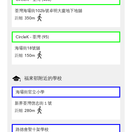
荃灣海壩街102b號卓明大廈地下地舖
距離
350m
CircleK - 荃灣 (95)
海壩街18號舖
距離
150m
福來邨附近的學校
海壩街官立小學
新界荃灣啓志街１號
距離
280m
路德會聖十架學校