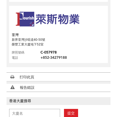
荃灣
新界荃灣沙咀道40-50號
榮豐工業大廈地下52室
C-057978
牌照號碼
+852-34279188
電話
打印此頁
報告錯誤
香港大廈搜尋
提交