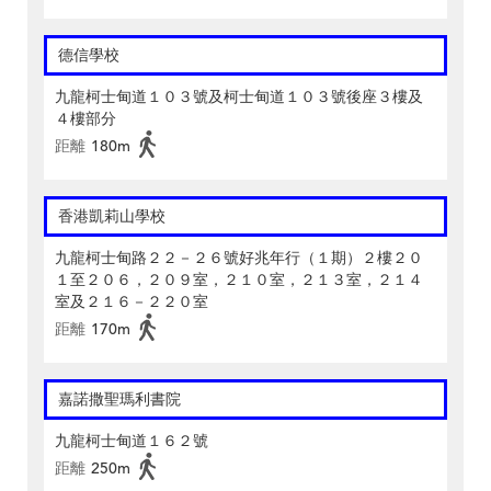
德信學校
九龍柯士甸道１０３號及柯士甸道１０３號後座３樓及
４樓部分
距離
180m
香港凱莉山學校
九龍柯士甸路２２－２６號好兆年行（１期）２樓２０
１至２０６，２０９室，２１０室，２１３室，２１４
室及２１６－２２０室
距離
170m
嘉諾撒聖瑪利書院
九龍柯士甸道１６２號
距離
250m