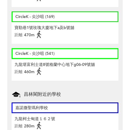
CircleK - 尖沙咀 (169)
寶勒巷1號玫瑰大廈地下a及b號舖
距離
470m
CircleK - 尖沙咀 (541)
九龍堪富利士道8號格蘭中心地下g06-09號舖
距離
460m
昌林閣附近的學校
嘉諾撒聖瑪利學校
九龍柯士甸道１６２號
距離
280m