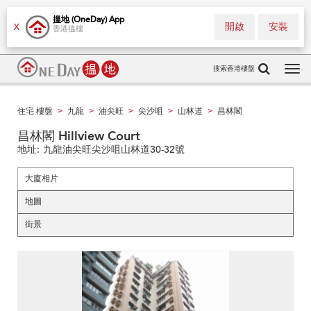
搵地 (OneDay) App
開啟
安裝
X
香港搵樓
搜索香港樓盤
Tog
navi
住宅 樓盤
九龍
油尖旺
尖沙咀
山林道
昌林閣
>
>
>
>
>
昌林閣 Hillview Court
地址:
九龍油尖旺尖沙咀山林道30-32號
大廈相片
地圖
街景