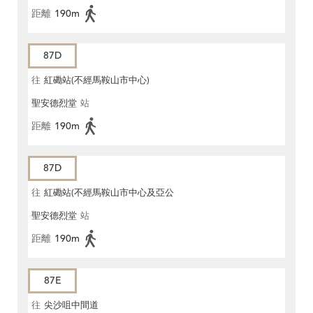
距離
190m
87D
往
紅磡站(不經馬鞍山市中心)
聖安德烈堂
站
距離
190m
87D
往
紅磡站(不經馬鞍山市中心及亞公
聖安德烈堂
站
角街)
距離
190m
87E
往
尖沙咀中間道