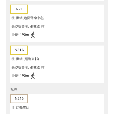
N21
往
機場(地面運輸中心)
尖沙咀警署, 彌敦道
站
距離
190m
N21A
往
機場 (經逸東邨)
尖沙咀警署, 彌敦道
站
距離
190m
九巴
N216
往
紅磡車站