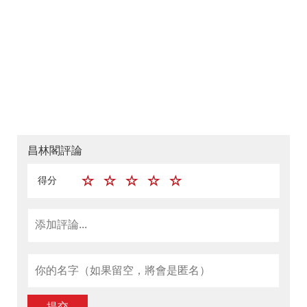
昌林閣評論
得分