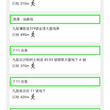
距離
210m
惠康 - 油麻地
九龍彌敦道319號金漢大廈地庫
距離
490m
7-11 佐敦
九龍尖沙咀柯士甸道 45-53 號聯業大廈地下 A 舖
距離
370m
7-11 佐敦
九龍南京街 11 號地下
距離
420m