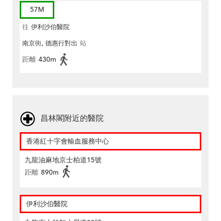
57M
往
伊利沙伯醫院
南京街, 德惠行對出
站
距離
430m
昌林閣附近的醫院
香港紅十字會輸血服務中心
九龍油麻地京士柏道15號
距離
890m
伊利沙伯醫院