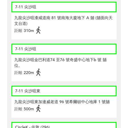
7-11 尖沙咀
九龍尖沙咀漆咸道南 81 號南海大廈地下 A 舖 (舖面向天
文台道)
距離
310m
7-11 尖沙咀
九龍尖沙咀金巴利道74 至76 號奇盛中心地下b 號 舖
位。
距離
220m
7-11 尖沙咀東
九龍尖沙咀東加連威老道 96 號希爾頓中心地庫 1 號舖
距離
500m
CircleK - 佐敦 (296)