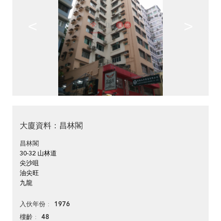
<
>
大廈資料：昌林閣
昌林閣
30-32 山林道
尖沙咀
油尖旺
九龍
1976
入伙年份
48
樓齡