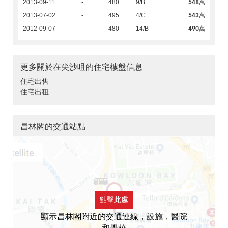
548萬
2013-09-11
-
480
9/B
543萬
2013-07-02
-
495
4/C
490萬
2012-09-07
-
480
14/B
更多關於在尖沙咀的住宅樓盤信息
住宅出售
住宅出租
昌林閣的交通站點
點擊此處
顯示昌林閣附近的交通連線，設施，醫院