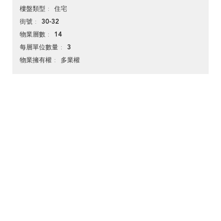
住宅
樓盤類型
30-32
街號
14
物業層數
3
每層單位數量
多業權
物業擁有權