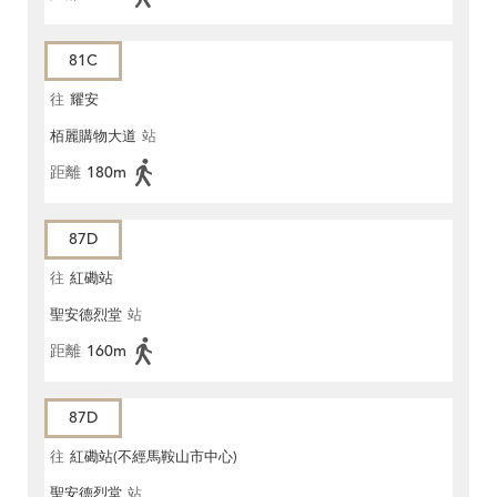
81C
往
耀安
栢麗購物大道
站
距離
180m
87D
往
紅磡站
聖安德烈堂
站
距離
160m
87D
往
紅磡站(不經馬鞍山市中心)
聖安德烈堂
站