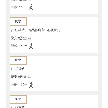
距離
160m
87D
往
紅磡站(不經馬鞍山市中心及亞公
聖安德烈堂
站
角街)
距離
160m
87D
往
紅磡站
聖安德烈堂
站
距離
160m
87D
往
錦英苑