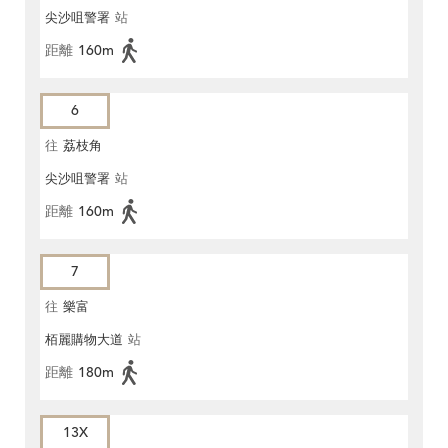
尖沙咀警署
站
距離
160m
6
往
荔枝角
尖沙咀警署
站
距離
160m
7
往
樂富
栢麗購物大道
站
距離
180m
13X