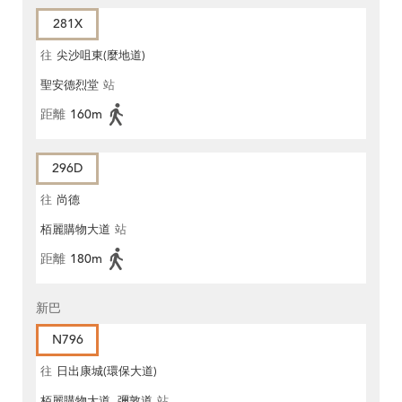
281X
往
尖沙咀東(麼地道)
聖安德烈堂
站
距離
160m
296D
往
尚德
栢麗購物大道
站
距離
180m
新巴
N796
往
日出康城(環保大道)
栢麗購物大道, 彌敦道
站