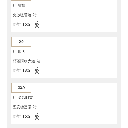
往
寶達
尖沙咀警署
站
距離
160m
26
往
順天
栢麗購物大道
站
距離
180m
35A
往
尖沙咀東
聖安德烈堂
站
距離
160m