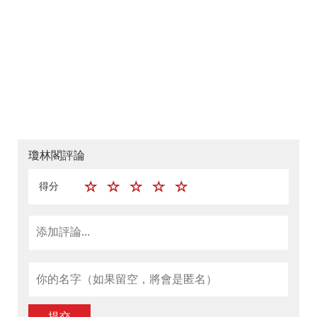
瓊林閣評論
得分