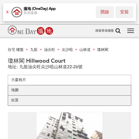
搵地 (OneDay) App
開啟
安裝
X
香港搵樓
搜索香港樓盤
Tog
navi
住宅 樓盤
九龍
油尖旺
尖沙咀
山林道
瓊林閣
>
>
>
>
>
瓊林閣 Hillwood Court
地址:
九龍油尖旺尖沙咀山林道22-26號
大廈相片
地圖
街景