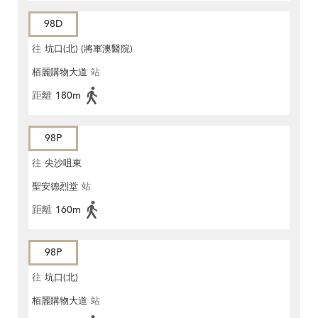
98D
往
坑口(北) (將軍澳醫院)
栢麗購物大道
站
距離
180m
98P
往
尖沙咀東
聖安德烈堂
站
距離
160m
98P
往
坑口(北)
栢麗購物大道
站