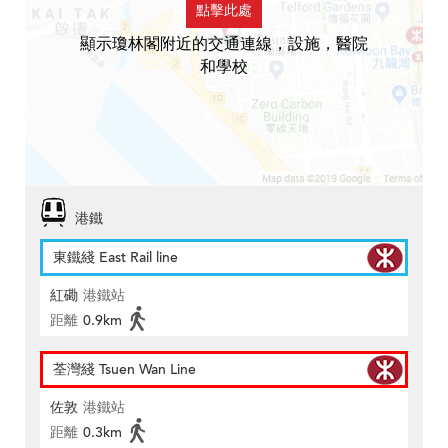
點擊此處
顯示瓊林閣附近的交通連線，設施，醫院
和學校
港鐵
東鐵綫 East Rail line
紅磡
港鐵站
距離
0.9km
荃灣綫 Tsuen Wan Line
佐敦
港鐵站
距離
0.3km