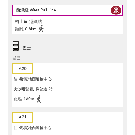
西鐵綫 West Rail Line
柯士甸
港鐵站
距離
0.8km
巴士
城巴
A20
往
機場(地面運輸中心)
尖沙咀警署, 彌敦道
站
距離
160m
A21
往
機場(地面運輸中心)