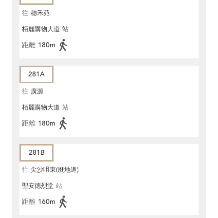
往
穗禾苑
栢麗購物大道
站
距離
180m
281A
往
廣源
栢麗購物大道
站
距離
180m
281B
往
尖沙咀東(麼地道)
聖安德烈堂
站
距離
160m