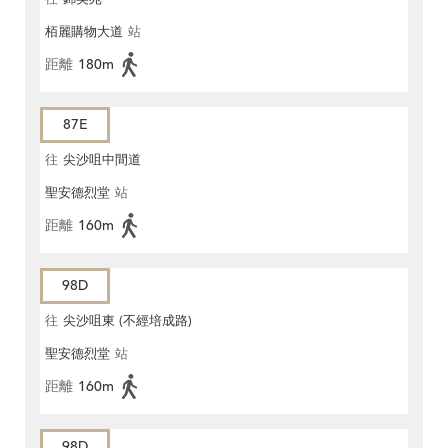
栢麗購物大道
站
距離
180m
87E
往
尖沙咀中間道
聖安德烈堂
站
距離
160m
98D
往
尖沙咀東 (不經培成路)
聖安德烈堂
站
距離
160m
98D