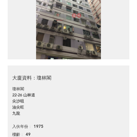
大廈資料：瓊林閣
瓊林閣
22-26 山林道
尖沙咀
油尖旺
九龍
1975
入伙年份
49
樓齡