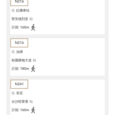
N216
往
紅磡車站
聖安德烈堂
站
距離
160m
N216
往
油塘
栢麗購物大道
站
距離
180m
N241
往
長宏
尖沙咀警署
站
距離
160m