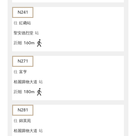
N241
往
紅磡站
聖安德烈堂
站
距離
160m
N271
往
富亨
栢麗購物大道
站
距離
180m
N281
往
錦英苑
栢麗購物大道
站