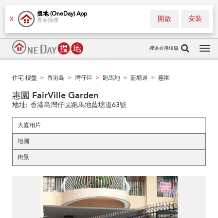
搵地 (OneDay) App
開啟
安裝
X
香港搵樓
搜索香港樓盤
Tog
navi
住宅 樓盤
香港島
灣仔區
跑馬地
藍塘道
惠園
>
>
>
>
>
惠園 FairVille Garden
地址:
香港島灣仔區跑馬地藍塘道63號
大廈相片
地圖
街景