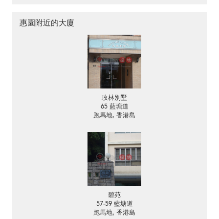
惠園附近的大廈
玫林別墅
65 藍塘道
跑馬地, 香港島
碧苑
57-59 藍塘道
跑馬地, 香港島