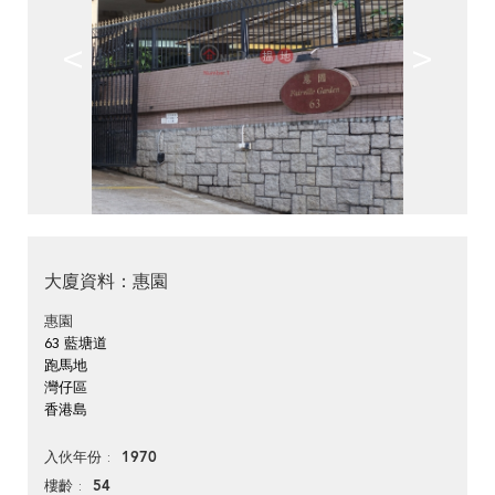
<
>
大廈資料：惠園
惠園
63 藍塘道
跑馬地
灣仔區
香港島
1970
入伙年份
54
樓齡