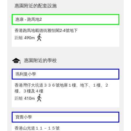
惠園附近的配套設施
惠康 - 跑馬地2
香港跑馬地載德街雅怡閣2-4號地下
距離
490m
惠園附近的學校
瑪利曼小學
香港灣仔大坑道３３６號地庫１樓、地下、１樓、２
樓、３樓及４樓
距離
410m
寶覺小學
香港山光道１１－１５號