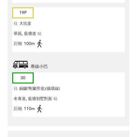
19P
往
大坑道
翠苑, 藍塘道
站
距離
100m
專線小巴
30
往
銅鑼灣(蘭芳道)(循環線)
冬青道, 藍塘別墅對面
站
距離
110m