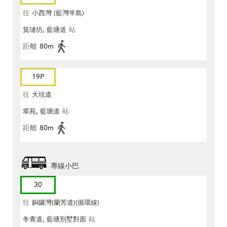
往
小西灣 (藍灣半島)
箕璉坊, 藍塘道
站
距離
80m
19P
往
大坑道
翠苑, 藍塘道
站
距離
80m
專線小巴
30
往
銅鑼灣(蘭芳道)(循環線)
冬青道, 藍塘別墅對面
站