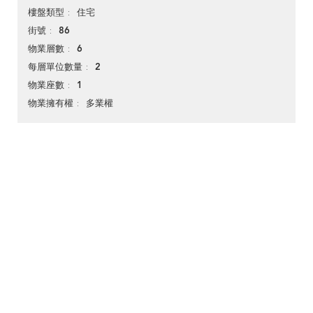
住宅
樓盤類型
86
街號
6
物業層數
2
每層單位數量
1
物業座數
多業權
物業擁有權