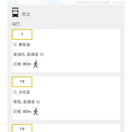
巴士
城巴
1
往
摩星嶺
箕璉坊, 藍塘道
站
距離
80m
19
往
大坑道
翠苑, 藍塘道
站
距離
80m
19