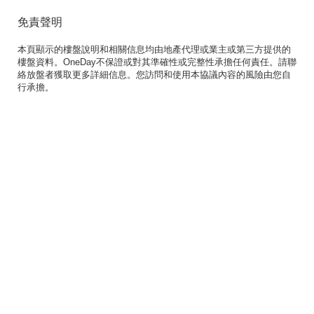
免責聲明
本頁顯示的樓盤說明和相關信息均由地產代理或業主或第三方提供的
樓盤資料。OneDay不保證或對其準確性或完整性承擔任何責任。請聯
絡放盤者獲取更多詳細信息。您訪問和使用本協議內容的風險由您自
行承擔。