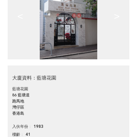
<
>
大廈資料：藍塘花園
藍塘花園
86 藍塘道
跑馬地
灣仔區
香港島
1983
入伙年份
41
樓齡