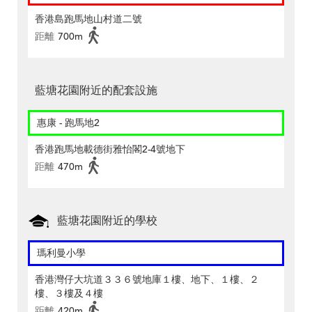
香港島跑馬地山村道二號
距離
700m
藍塘花園附近的配套設施
惠康 - 跑馬地2
香港跑馬地載德街雅怡閣2-4號地下
距離
470m
藍塘花園附近的學校
瑪利曼小學
香港灣仔大坑道３３６號地庫１樓、地下、１樓、２
樓、３樓及４樓
距離
420m