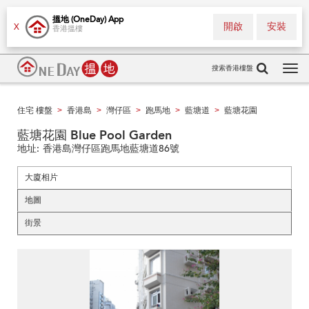
搵地 (OneDay) App
開啟
安裝
X
香港搵樓
搜索香港樓盤
Tog
navi
住宅 樓盤
香港島
灣仔區
跑馬地
藍塘道
藍塘花園
>
>
>
>
>
藍塘花園 Blue Pool Garden
地址:
香港島灣仔區跑馬地藍塘道86號
大廈相片
地圖
街景