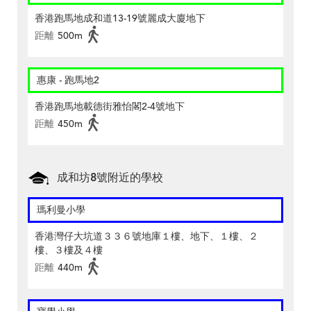
香港跑馬地成和道13-19號麗成大廈地下
距離
500m
惠康 - 跑馬地2
香港跑馬地載德街雅怡閣2-4號地下
距離
450m
成和坊8號附近的學校
瑪利曼小學
香港灣仔大坑道３３６號地庫１樓、地下、１樓、２
樓、３樓及４樓
距離
440m