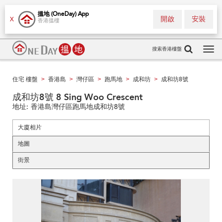
搵地 (OneDay) App
開啟
安裝
X
香港搵樓
搜索香港樓盤
Tog
navi
住宅 樓盤
香港島
灣仔區
跑馬地
成和坊
成和坊8號
>
>
>
>
>
成和坊8號 8 Sing Woo Crescent
地址:
香港島灣仔區跑馬地成和坊8號
大廈相片
地圖
街景