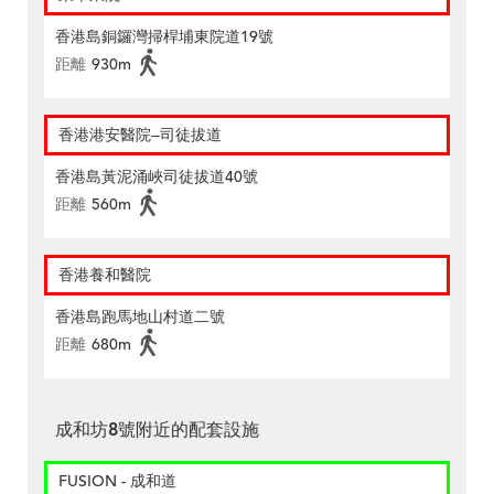
香港島銅鑼灣掃桿埔東院道19號
距離
930m
香港港安醫院–司徒拔道
香港島黃泥涌峽司徒拔道40號
距離
560m
香港養和醫院
香港島跑馬地山村道二號
距離
680m
成和坊8號附近的配套設施
FUSION - 成和道