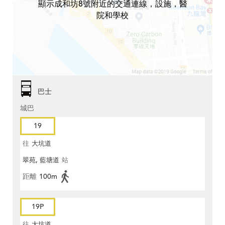
顯示成和坊8號附近的交通連線，設施，醫
院和學校
巴士
城巴
19
往
大坑道
翠苑, 藍塘道
站
距離
100m
19P
往
大坑道