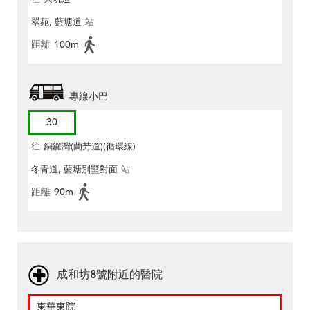
翠苑, 藍塘道
站
距離
100m
專線小巴
30
往
銅鑼灣(蘭芳道)(循環線)
冬青道, 藍塘別墅對面
站
距離
90m
成和坊8號附近的醫院
東華東院