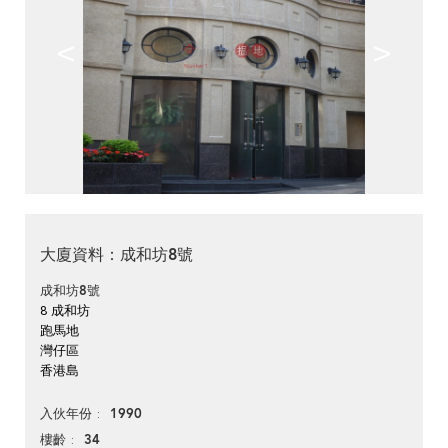
<
>
大廈資料：成和坊8號
成和坊8號
8 成和坊
跑馬地
灣仔區
香港島
1990
入伙年份
34
樓齡