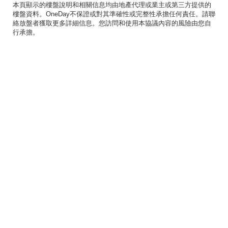
本頁顯示的樓盤說明和相關信息均由地產代理或業主或第三方提供的
樓盤資料。OneDay不保證或對其準確性或完整性承擔任何責任。請聯
絡放盤者獲取更多詳細信息。您訪問和使用本協議內容的風險由您自
行承擔。