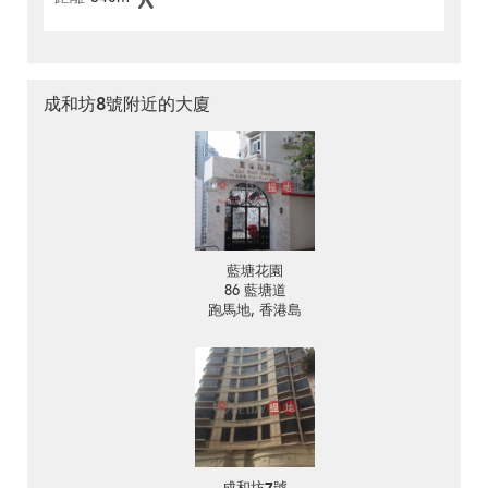
成和坊8號附近的大廈
藍塘花園
86 藍塘道
跑馬地, 香港島