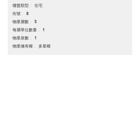
住宅
樓盤類型
8
街號
5
物業層數
1
每層單位數量
1
物業座數
多業權
物業擁有權