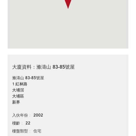
大廈資料：滌濤山 83-85號屋
滌濤山 83-85號屋
1 紅林路
大埔滘
大埔區
新界
2002
入伙年份
22
樓齡
住宅
樓盤類型