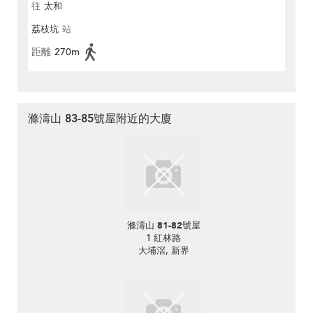
往
太和
荔枝坑
站
距離
270m
滌濤山 83-85號屋附近的大廈
滌濤山 81-82號屋
1 紅林路
大埔滘, 新界