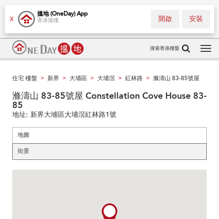
搵地 (OneDay) App
開啟
安裝
X
香港搵樓
搜索香港樓盤
Tog
navi
住宅 樓盤
新界
大埔區
大埔滘
紅林路
滌濤山 83-85號屋
>
>
>
>
>
滌濤山 83-85號屋 Constellation Cove House 83-
85
地址:
新界大埔區大埔滘紅林路1號
地圖
街景