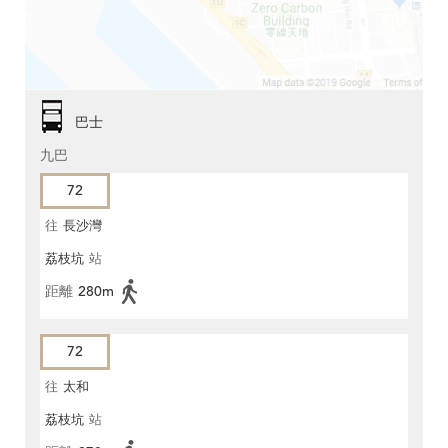
巴士
九巴
72
往
長沙灣
荔枝坑
站
距離
280m
72
往
太和
荔枝坑
站