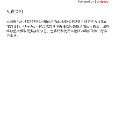
Powered by
Sendsmith
免責聲明
本頁顯示的樓盤說明和相關信息均由地產代理或業主或第三方提供的
樓盤資料。OneDay不保證或對其準確性或完整性承擔任何責任。請聯
絡放盤者獲取更多詳細信息。您訪問和使用本協議內容的風險由您自
行承擔。