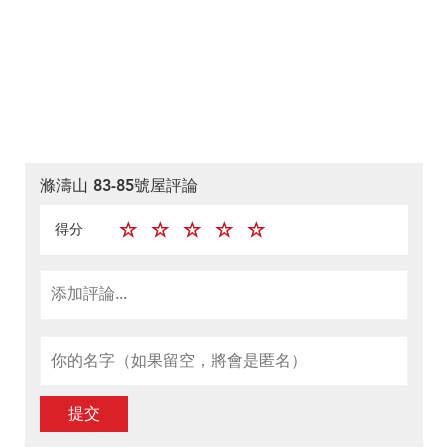
滌濤山 83-85號屋評論
得分
提交