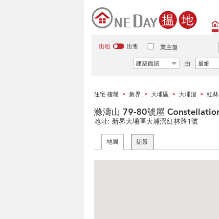
出租
出售
業主盤
建築面績
由
最細
住宅 樓盤
新界
大埔區
大埔滘
紅林
>
>
>
>
滌濤山 79-80號屋 Constellation
地址:
新界大埔區大埔滘紅林路1號
地圖
街景