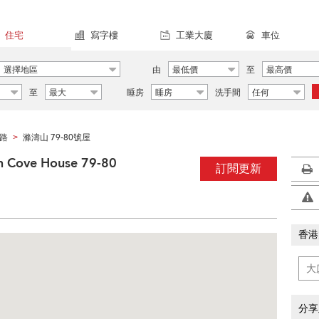
住宅
寫字樓
工業大廈
車位
選擇地區
由
最低價
至
最高價
至
最大
睡房
睡房
洗手間
任何
路
滌濤山 79-80號屋
>
 Cove House 79-80
訂閱更新
香港
分享