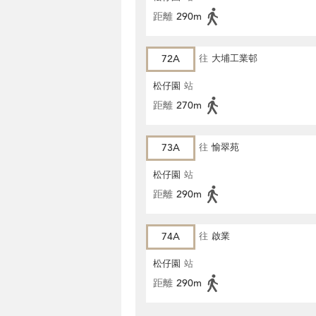
距離
290m
72A
往
大埔工業邨
松仔園
站
距離
270m
73A
往
愉翠苑
松仔園
站
距離
290m
74A
往
啟業
松仔園
站
距離
290m