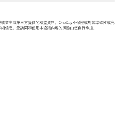
或業主或第三方提供的樓盤資料。OneDay不保證或對其準確性或完
詳細信息。您訪問和使用本協議內容的風險由您自行承擔。