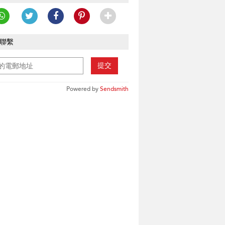
聯繫
提交
Powered by
Sendsmith