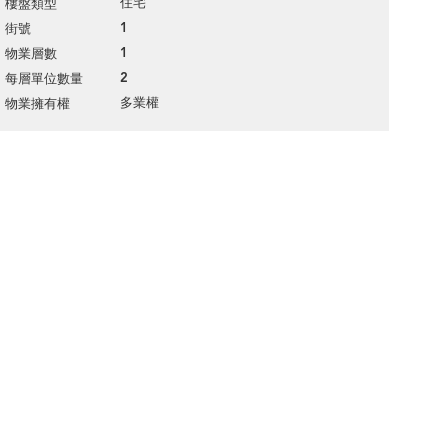
住宅
樓盤類型
1
街號
1
物業層數
2
每層單位數量
多業權
物業擁有權