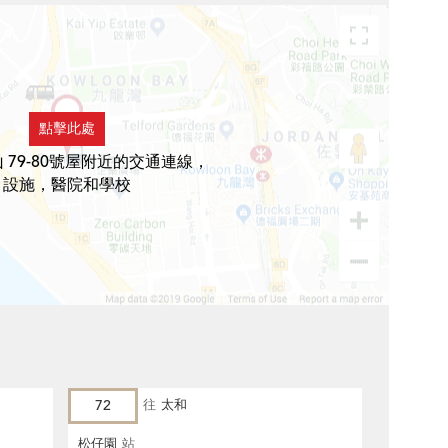
點擊此處
 79-80號屋附近的交通連線，
設施，醫院和學校
72
往
太和
松仔園
站