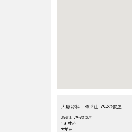
大廈資料：滌濤山 79-80號屋
滌濤山 79-80號屋
1 紅林路
大埔滘