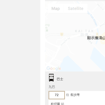
顯示滌濤山
巴士
九巴
72
往
長沙灣
松仔園
站