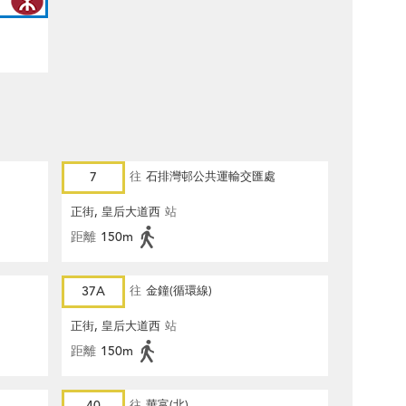
7
往
石排灣邨公共運輸交匯處
正街, 皇后大道西
站
距離
150m
37A
往
金鐘(循環線)
正街, 皇后大道西
站
距離
150m
40
往
華富(北)