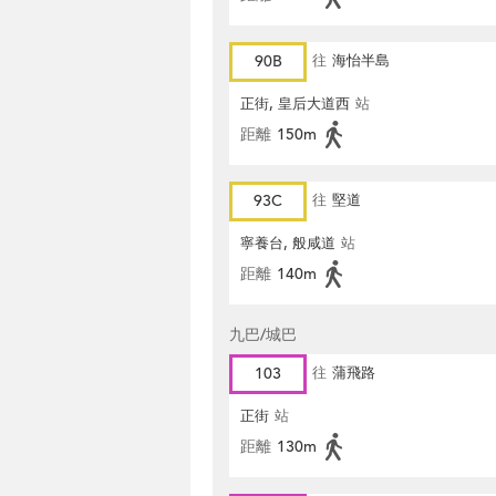
90B
往
海怡半島
正街, 皇后大道西
站
距離
150m
93C
往
堅道
寧養台, 般咸道
站
距離
140m
九巴/城巴
103
往
蒲飛路
正街
站
距離
130m