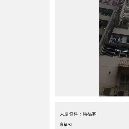
大廈資料：康福閣
康福閣