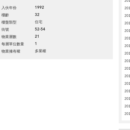
20
1992
入伙年份
20
32
樓齡
20
住宅
樓盤類型
20
52-54
街號
20
21
物業層數
20
1
每層單位數量
20
多業權
物業擁有權
201
20
20
20
20
20
201
201
201