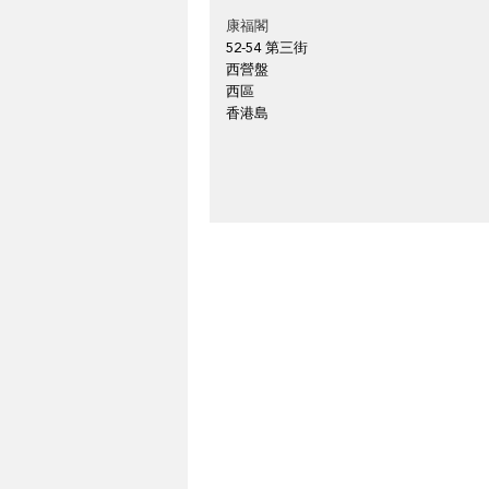
康福閣
52-54 第三街
西營盤
西區
香港島