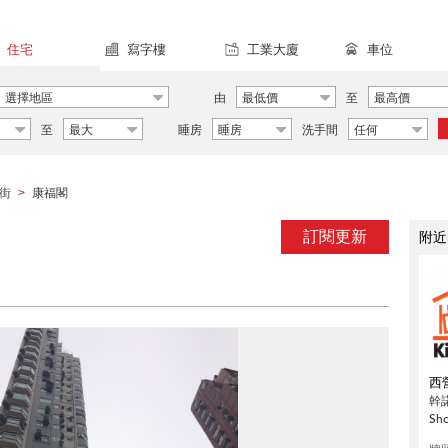
住宅
寫字樓
工業大廈
車位
選擇地區
由
最低價
至
最高價
至
最大
睡房
睡房
洗手間
任何
街
康福閣
>
訂閱更新
附近
西
幹
Sh