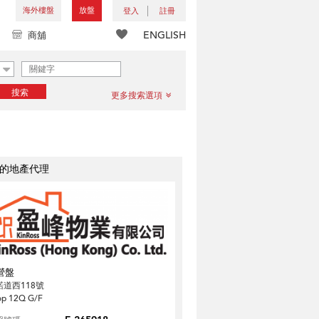
海外樓盤
放盤
登入
註冊
ENGLISH
商舖
搜索
更多搜索選項
的地產代理
營盤
諾道西118號
op 12Q G/F