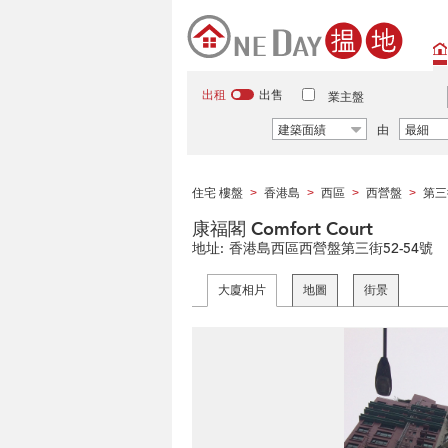
出租
出售
業主盤
建築面績
由
最細
住宅 樓盤
香港島
西區
西營盤
第三
>
>
>
>
康福閣 Comfort Court
地址:
香港島西區西營盤第三街52-54號
大廈相片
地圖
街景