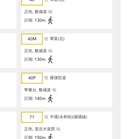
正街, 般咸道
站
距離
130m
40M
往
華富(北)
正街, 般咸道
站
距離
130m
40P
往
羅便臣道
寧養台, 般咸道
站
距離
140m
71
往
中環(永和街)(循環線)
正街, 皇后大道西
站
距離
150m