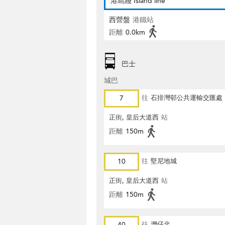
港島綫 Island line
西營盤
港鐵站
距離
0.0km
巴士
城巴
7
往
石排灣邨公共運輸交匯處
正街, 皇后大道西
站
距離
150m
10
往
堅尼地城
正街, 皇后大道西
站
距離
150m
40
往
灣仔北