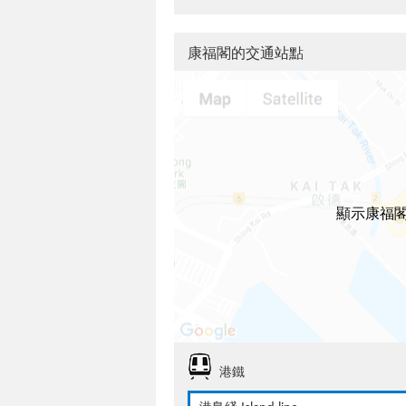
康福閣的交通站點
顯示康福
港鐵