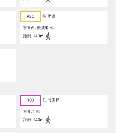
93C
往
堅道
寧養台, 般咸道
站
距離
140m
103
往
竹園邨
寧養台
站
距離
140m