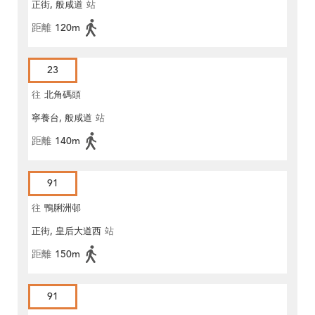
正街, 般咸道
站
距離
120m
23
往
北角碼頭
寧養台, 般咸道
站
距離
140m
91
往
鴨脷洲邨
正街, 皇后大道西
站
距離
150m
91