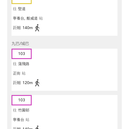
往
堅道
寧養台, 般咸道
站
距離
140m
九巴/城巴
103
往
蒲飛路
正街
站
距離
120m
103
往
竹園邨
寧養台
站