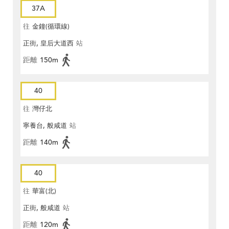
37A
往
金鐘(循環線)
正街, 皇后大道西
站
距離
150m
40
往
灣仔北
寧養台, 般咸道
站
距離
140m
40
往
華富(北)
正街, 般咸道
站
距離
120m