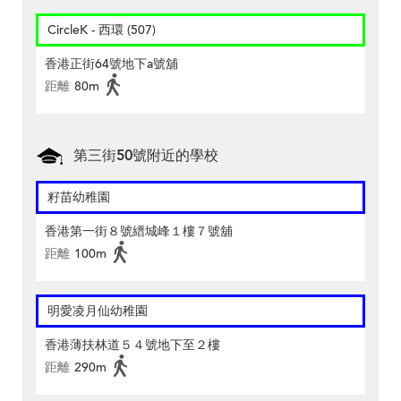
CircleK - 西環 (507)
香港正街64號地下a號舖
距離
80m
第三街50號附近的學校
籽苗幼稚園
香港第一街８號縉城峰１樓７號舖
距離
100m
明愛凌月仙幼稚園
香港薄扶林道５４號地下至２樓
距離
290m