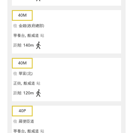
40M
往
金鐘(政府總部)
寧養台, 般咸道
站
距離
140m
40M
往
華富(北)
正街, 般咸道
站
距離
120m
40P
往
羅便臣道
寧養台, 般咸道
站