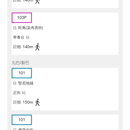
距離
140m
103P
往
旺角(染布房街)
寧養台
站
距離
140m
九巴/新巴
101
往
堅尼地城
正街
站
距離
150m
101