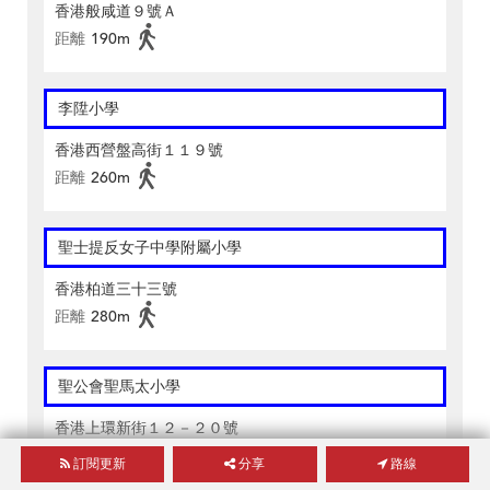
香港般咸道９號Ａ
距離
190m
李陞小學
香港西營盤高街１１９號
距離
260m
聖士提反女子中學附屬小學
香港柏道三十三號
距離
280m
聖公會聖馬太小學
香港上環新街１２－２０號
距離
440m
訂閱更新
分享
路線