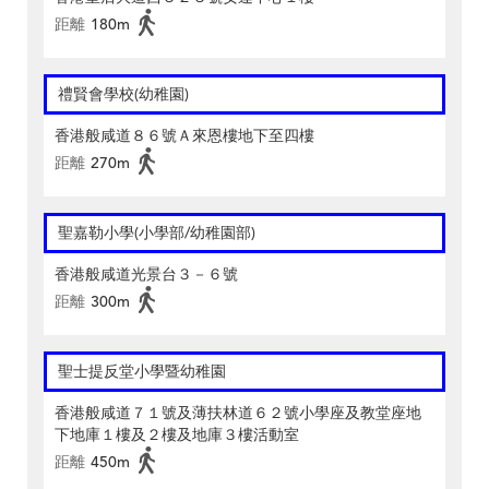
距離
180m
禮賢會學校(幼稚園)
香港般咸道８６號Ａ來恩樓地下至四樓
距離
270m
聖嘉勒小學(小學部/幼稚園部)
香港般咸道光景台３－６號
距離
300m
聖士提反堂小學暨幼稚園
香港般咸道７１號及薄扶林道６２號小學座及教堂座地
下地庫１樓及２樓及地庫３樓活動室
距離
450m