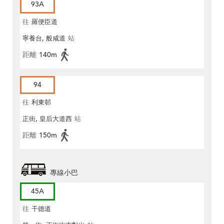
93A
往
羅便臣道
寧養台, 般咸道
站
距離
140m
94
往
利東邨
正街, 皇后大道西
站
距離
150m
專線小巴
45A
往
干德道