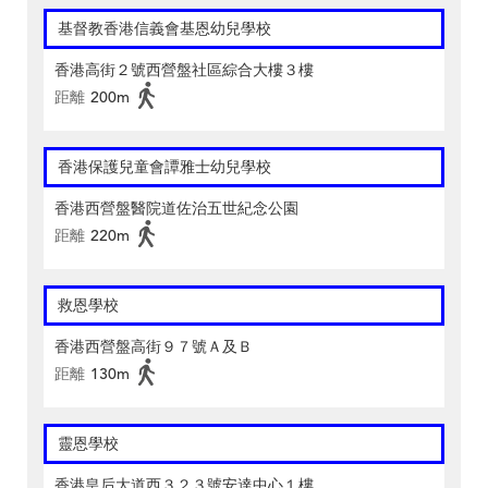
基督教香港信義會基恩幼兒學校
香港高街２號西營盤社區綜合大樓３樓
距離
200m
香港保護兒童會譚雅士幼兒學校
香港西營盤醫院道佐治五世紀念公園
距離
220m
救恩學校
香港西營盤高街９７號Ａ及Ｂ
距離
130m
靈恩學校
香港皇后大道西３２３號安達中心１樓