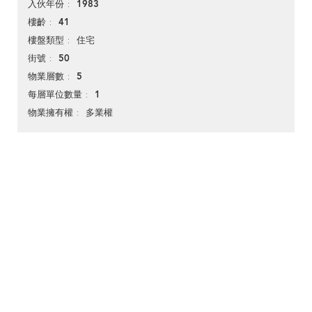
1983
入伙年份
41
樓齡
住宅
樓盤類型
50
街號
5
物業層數
1
每層單位數量
多業權
物業擁有權