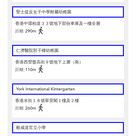
聖士提反女子中學附屬幼稚園
香港中環柏道３３號地下部份車庫及一樓全層
距離
290m
仁濟醫院郭子樑幼稚園
香港西營盤高街９號地下上層（南）
距離
110m
York International Kintergarten
香港水街１８號翠景閣１樓及２樓
距離
260m
般咸道官立小學