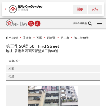
搵地 (OneDay) App
開啟
安裝
X
香港搵樓
搜索香港樓盤
Tog
navi
住宅 樓盤
香港島
西區
西營盤
第三街
第三街50號
>
>
>
>
>
第三街50號 50 Third Street
地址:
香港島西區西營盤第三街50號
大廈相片
地圖
街景