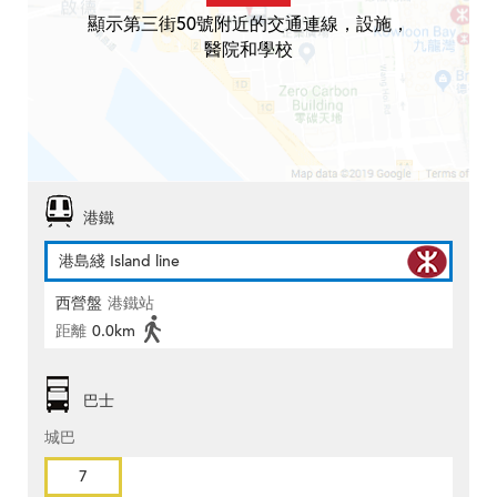
顯示第三街50號附近的交通連線，設施，
醫院和學校
港鐵
港島綫 Island line
西營盤
港鐵站
距離
0.0km
巴士
城巴
7