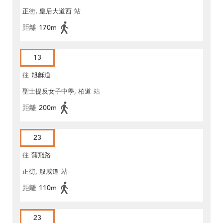
正街, 皇后大道西
站
距離
170m
13
往
旭龢道
聖士提反女子中學, 柏道
站
距離
200m
23
往
蒲飛路
正街, 般咸道
站
距離
110m
23