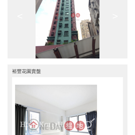
<
>
裕豐花園賣盤