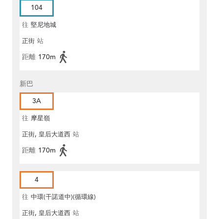
104
往
堅尼地城
正街
站
距離
170m
新巴
3A
往
摩星嶺
正街, 皇后大道西
站
距離
170m
4
往
中環(干諾道中)(循環線)
正街, 皇后大道西
站