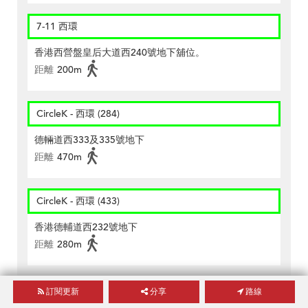
7-11 西環
香港西營盤皇后大道西240號地下舖位。
距離
200m
CircleK - 西環 (284)
德輛道西333及335號地下
距離
470m
CircleK - 西環 (433)
香港德輔道西232號地下
距離
280m
CircleK - 西環 (544)
訂閱更新
分享
路線