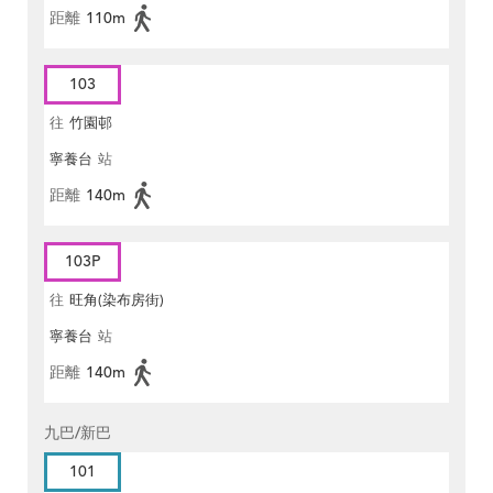
距離
110m
103
往
竹園邨
寧養台
站
距離
140m
103P
往
旺角(染布房街)
寧養台
站
距離
140m
九巴/新巴
101