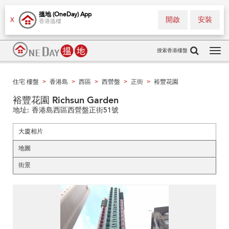
搵地 (OneDay) App
開啟
安裝
X
香港搵樓
搜索香港樓盤
Tog
navi
住宅 樓盤
香港島
西區
西營盤
正街
裕豐花園
>
>
>
>
>
裕豐花園 Richsun Garden
地址:
香港島西區西營盤正街51號
大廈相片
地圖
街景