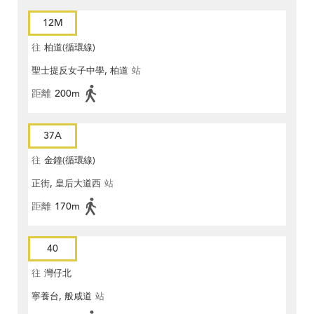
12M
往
柏道(循環線)
聖士提反女子中學, 柏道
站
距離
200m
37A
往
金鐘(循環線)
正街, 皇后大道西
站
距離
170m
40
往
灣仔北
寧養台, 般咸道
站