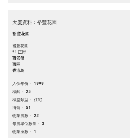
大廈資料：裕豐花園
裕豐花園
裕豐花園
51 正街
西營盤
西區
香港島
1999
入伙年份
25
樓齡
住宅
樓盤類型
51
街號
22
物業層數
3
每層單位數量
1
物業座數