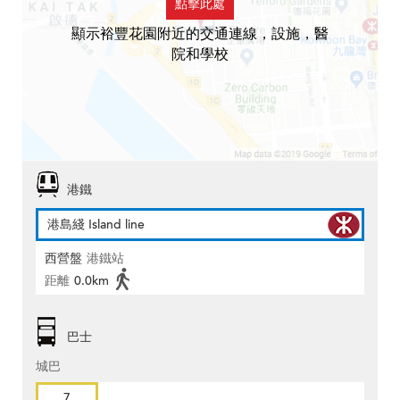
點擊此處
顯示裕豐花園附近的交通連線，設施，醫
院和學校
港鐵
港島綫 Island line
西營盤
港鐵站
距離
0.0km
巴士
城巴
7