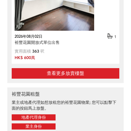
2026年08月02日
1
裕豐花園開放式單位出售
實用面積
363
呎
HK$ 600萬
查看更多放賣樓盤
裕豐花園租盤
業主或地產代理如想放租您的裕豐花園物業; 您可以點擊下
面的按鈕馬上放盤。
地產代理身份
業主身份