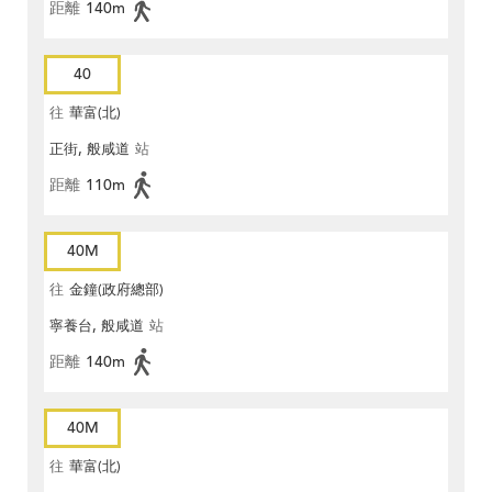
距離
140m
40
往
華富(北)
正街, 般咸道
站
距離
110m
40M
往
金鐘(政府總部)
寧養台, 般咸道
站
距離
140m
40M
往
華富(北)