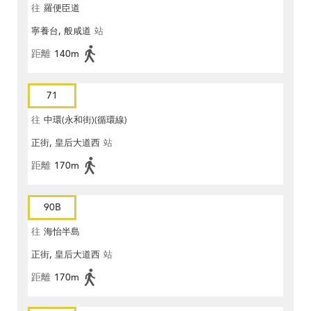
往
羅便臣道
寧養台, 般咸道
站
距離
140m
71
往
中環(永和街)(循環線)
正街, 皇后大道西
站
距離
170m
90B
往
海怡半島
正街, 皇后大道西
站
距離
170m