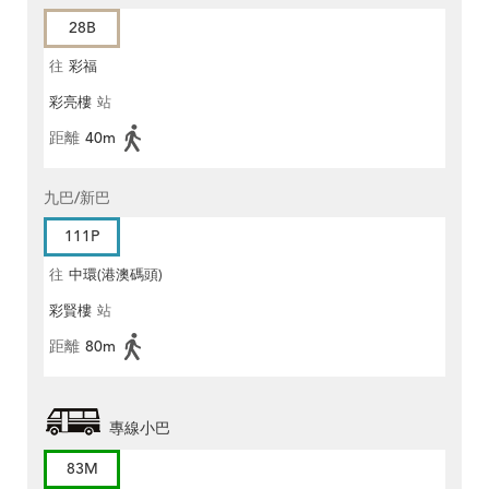
28B
往
彩福
彩亮樓
站
距離
40m
九巴/新巴
111P
往
中環(港澳碼頭)
彩賢樓
站
距離
80m
專線小巴
83M