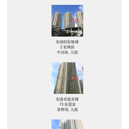
彩德邨彩敬樓
2 彩興路
牛頭角, 九龍
彩盈邨盈安樓
73 彩霞道
茶寮坳, 九龍