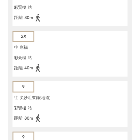
彩賢樓
站
距離
80m
2X
往
彩福
彩亮樓
站
距離
40m
9
往
尖沙咀東(麼地道)
彩賢樓
站
距離
80m
9