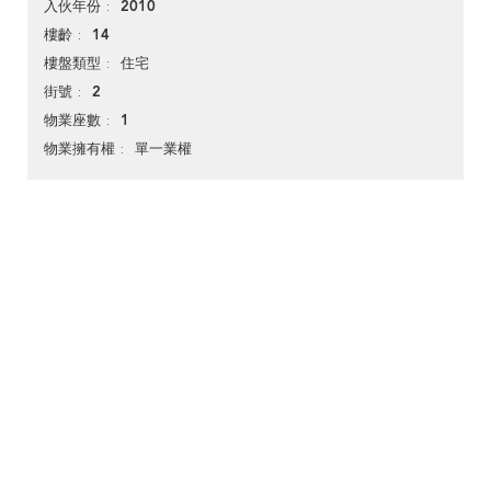
2010
入伙年份
14
樓齡
住宅
樓盤類型
2
街號
1
物業座數
單一業權
物業擁有權