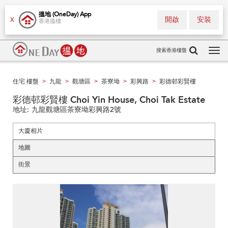
搵地 (OneDay) App
開啟
安裝
X
香港搵樓
搜索香港樓盤
Tog
navi
住宅 樓盤
九龍
觀塘區
茶寮坳
彩興路
彩德邨彩賢樓
>
>
>
>
>
彩德邨彩賢樓 Choi Yin House, Choi Tak Estate
地址:
九龍觀塘區茶寮坳彩興路2號
大廈相片
地圖
街景