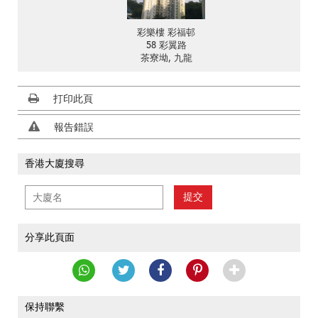
彩樂樓 彩福邨
58 彩翼路
茶寮坳, 九龍
打印此頁
報告錯誤
香港大廈搜尋
提交
分享此頁面
保持聯繫