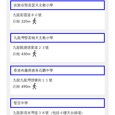
佐敦谷聖若瑟天主教小學
九龍彩霞道８０號
距離
220m
九龍灣聖若翰天主教小學
九龍觀塘啓業道２３號
距離
430m
香港布廠商會朱石麟中學
九龍九龍灣啓樂街１１號
距離
490m
聖言中學
九龍新清水灣道３８號（包括４樓天台操場）