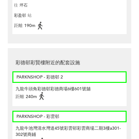
往
坪石
彩盈邨
站
距離
190m
彩德邨彩賢樓附近的配套設施
PARKNSHOP - 彩德邨 2
九龍牛頭角彩德邨彩德商場6樓601號舖
距離
240m
PARKNSHOP - 彩雲邨
九龍牛池灣清水灣道45號彩雲邨彩雲商場二期3樓a301-
302號商鋪