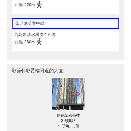
距離
220m
聖若瑟英文中學
九龍新清水灣道４６號
距離
280m
彩德邨彩賢樓附近的大廈
彩德邨彩亮樓
2 彩興路
牛頭角, 九龍