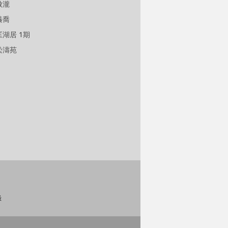
傲瀧
溱喬
匡湖居 1期
松濤苑
錄