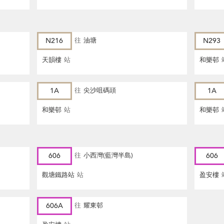
N216
往
油塘
N293
天韻樓
站
和樂邨
1A
往
尖沙咀碼頭
1A
和樂邨
站
和樂邨
606
往
小西灣(藍灣半島)
606
觀塘鐵路站
站
盈安樓
606A
往
耀東邨