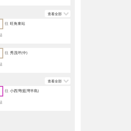
查看全部
往
旺角東站
站
往
秀茂坪(中)
站
查看全部
往
小西灣(藍灣半島)
站