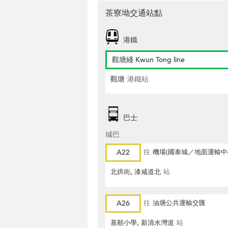
茶寮坳交通站點
港鐵
觀塘綫 Kwun Tong line
觀塘
港鐵站
巴士
城巴
A22
往
機場(國泰城／地面運輸中
北拱街, 漆咸道北
站
A26
往
油塘公共運輸交匯
基順小學, 新清水灣道
站