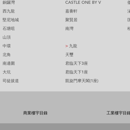
銅鑼灣
CASTLE ONE BY V
西九龍
嘉薈軒
堅尼地城
聚賢居
石塘咀
南灣
山頂
中環
>
九龍
北角
天璽
南邊圍
君臨天下3座
大坑
君臨天下1座
司徒拔道
凱旋門摩天閣(1座)
商業樓宇目錄
工業樓宇目