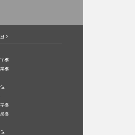
什麼？
屋
寫字樓
工業樓
舖
車位
樓
寫字樓
工業樓
舖
車位