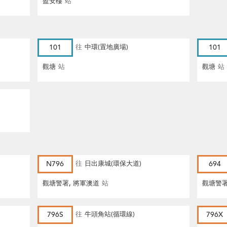
盈安樓
站
101
往
中環(置地廣場)
101
觀塘
站
觀塘
站
N796
往
日出康城(環保大道)
694
觀塘警署, 將軍澳道
站
觀塘警署
796S
往
牛頭角站(循環線)
796X