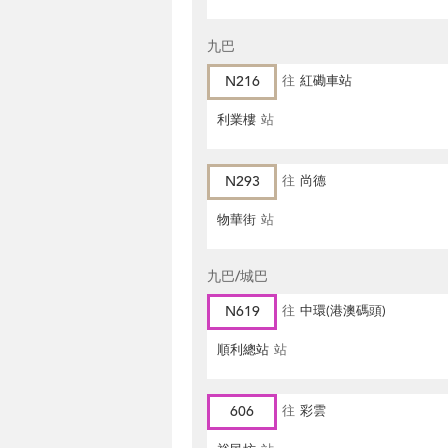
九巴
N216
往
紅磡車站
利業樓
站
N293
往
尚德
物華街
站
九巴/城巴
N619
往
中環(港澳碼頭)
順利總站
站
606
往
彩雲