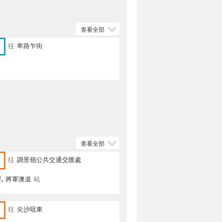
查看全部
往
卑路乍街
查看全部
往
調景嶺公共交通交匯處
, 將軍澳道
站
往
尖沙咀東