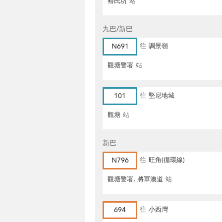
裕民坊
站
九巴/新巴
N691
往
調景嶺
觀塘警署
站
101
往
堅尼地城
觀塘
站
新巴
N796
往
旺角(循環線)
觀塘警署, 將軍澳道
站
694
往
小西灣