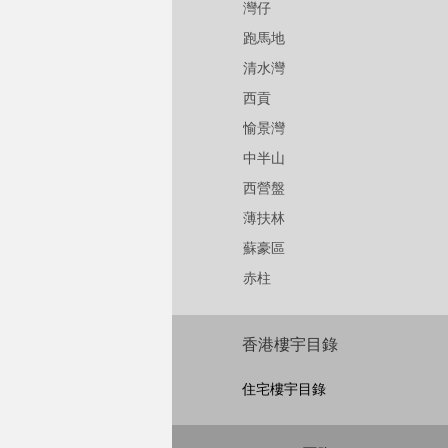
灣仔
跑馬地
清水灣
西貢
愉景灣
中半山
西營盤
薄扶林
蘇豪區
赤柱
香港樓宇目錄
住宅樓宇目錄