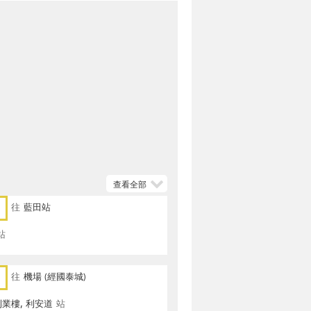
查看全部
往
藍田站
站
往
機場 (經國泰城)
業樓, 利安道
站