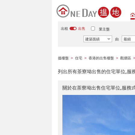
出租
出售
業主盤
建築面績
由
最細
搵樓盤
住宅
香港的出售樓盤
觀塘區
>
>
>
列出所有茶寮坳出售的住宅單位,服
關於在茶寮坳出售住宅單位,服務