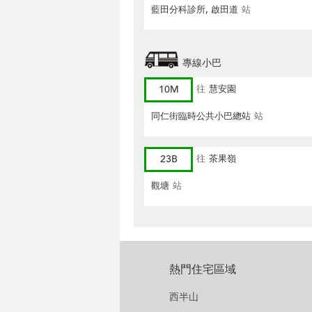
藍田分科診所, 啟田道
站
專線小巴
10M
往
慧安園
同仁街臨時公共小巴總站
站
23B
往
茶果嶺
觀塘
站
熱門住宅區域
西半山