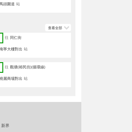
 馬頭圍道
站
查看全部
往
同仁街
 南寧大樓對出
站
往
觀塘(裕民坊)(循環線)
 曉麗商場對出
站
新界