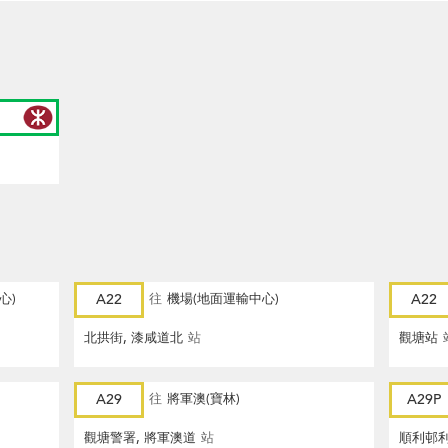
心)
A22
往
機場(地面運輸中心)
A22
北拱街, 漆咸道北
站
觀塘站
A29
往
將軍澳(寶林)
A29P
觀塘警署, 將軍澳道
站
順利邨利