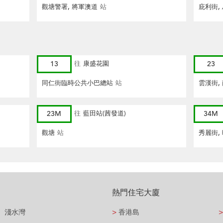
觀塘警署, 將軍澳道
站
庇利街,
13
往
康盛花園
23
同仁街臨時公共小巴總站
站
雲漢街,
23M
往
藍田站(茜發道)
34M
觀塘
站
秀麗街,
熱門住宅大廈
淺水灣
>
香港島
>