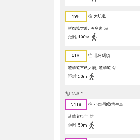
19P
往
大坑道
新都城大廈, 英皇道
站
距離
100m
41A
往
北角碼頭
渣華道市政大廈, 渣華道
站
距離
50m
九巴/城巴
N118
往
小西灣(藍灣半島)
渣華道街市
站
距離
50m