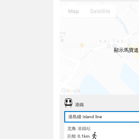
顯示馬寶道
港鐵
港島綫 Island line
北角
港鐵站
距離
0.1km