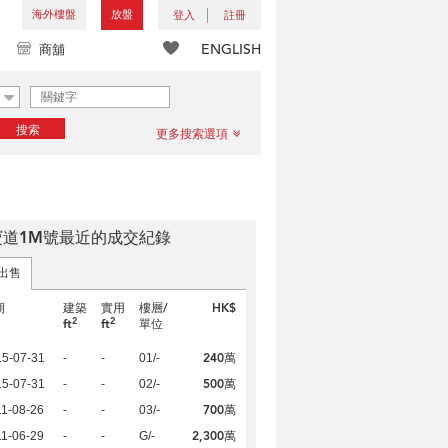
海外樓盤
放盤
登入
註冊
ENGLISH
商舖
搜索
更多搜索選項
寶道1M號最近的成交紀錄
出售
期
建築
實用
樓層/
HK$
2
2
ft
ft
單位
240萬
15-07-31
-
-
01/-
500萬
15-07-31
-
-
02/-
700萬
1-08-26
-
-
03/-
2,300萬
1-06-29
-
-
G/-