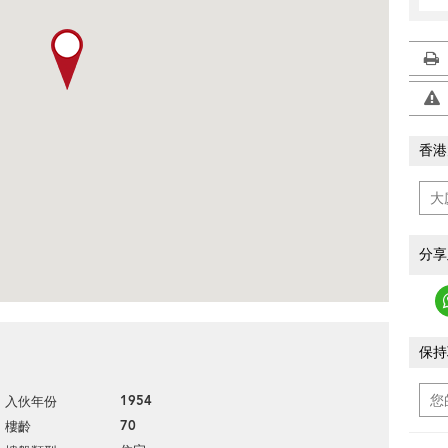
香港
分享
保持
1954
入伙年份
70
樓齡