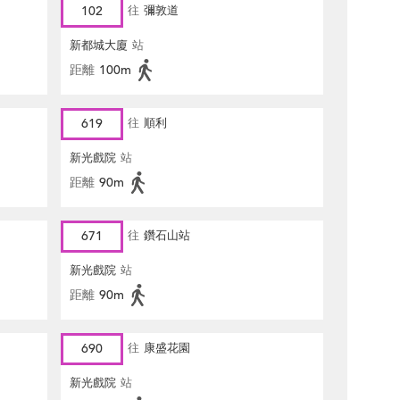
102
往
彌敦道
新都城大廈
站
距離
100m
619
往
順利
新光戲院
站
距離
90m
671
往
鑽石山站
新光戲院
站
距離
90m
690
往
康盛花園
新光戲院
站