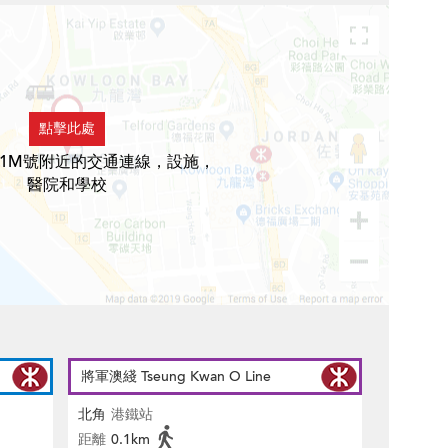
點擊此處
1M號附近的交通連線，設施，
醫院和學校
將軍澳綫 Tseung Kwan O Line
北角
港鐵站
距離
0.1km