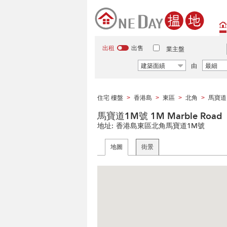
出租
出售
業主盤
建築面績
由
最細
住宅 樓盤
香港島
東區
北角
馬寶道
>
>
>
>
馬寶道1M號 1M Marble Road
地址:
香港島東區北角馬寶道1M號
地圖
街景