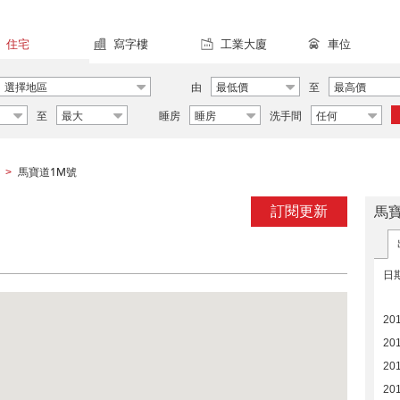
住宅
寫字樓
工業大廈
車位
選擇地區
由
最低價
至
最高價
至
最大
睡房
睡房
洗手間
任何
馬寶道1M號
>
訂閱更新
馬
日
20
20
201
201