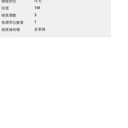
住宅
樓盤類型
1M
街號
3
物業層數
1
每層單位數量
多業權
物業擁有權