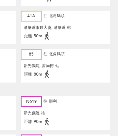
41A
往
北角碼頭
渣華道市政大廈, 渣華道
站
距離
50m
85
往
北角碼頭
新光戲院, 書局街
站
距離
80m
N619
往
順利
新光戲院
站
距離
90m