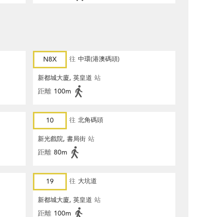
N8X
往
中環(港澳碼頭)
新都城大廈, 英皇道
站
距離
100m
10
往
北角碼頭
新光戲院, 書局街
站
距離
80m
19
往
大坑道
新都城大廈, 英皇道
站
距離
100m