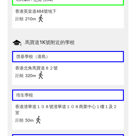
香港英皇道484號地下
距離
210m
馬寶道1K號附近的學校
啓基學校（港島）
香港北角馬寶道８２號
距離
320m
培生學校
香港渣華道１０８號渣華道１０８商業中心１樓１及２
室
距離
50m