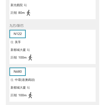
新光戲院
站
距離
80m
九巴/新巴
N122
往
美孚
新都城大廈
站
距離
100m
N680
往
中環(港澳碼頭)
新都城大廈
站
距離
100m