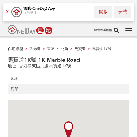
搵地 (OneDay) App
開啟
安裝
X
香港搵樓
搜索香港樓盤
Tog
navi
住宅 樓盤
香港島
東區
北角
馬寶道
馬寶道1K號
>
>
>
>
>
馬寶道1K號 1K Marble Road
地址:
香港島東區北角馬寶道1K號
地圖
街景