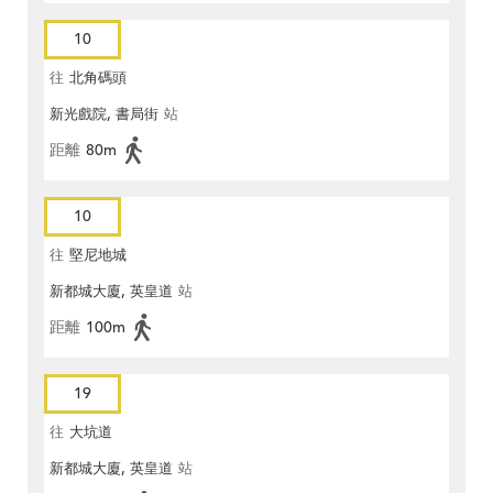
10
往
北角碼頭
新光戲院, 書局街
站
距離
80m
10
往
堅尼地城
新都城大廈, 英皇道
站
距離
100m
19
往
大坑道
新都城大廈, 英皇道
站