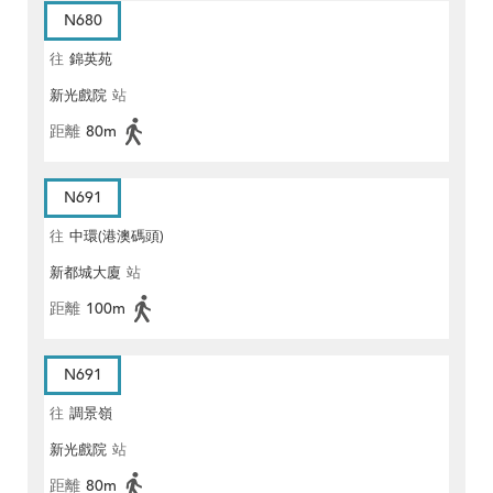
N680
往
錦英苑
新光戲院
站
距離
80m
N691
往
中環(港澳碼頭)
新都城大廈
站
距離
100m
N691
往
調景嶺
新光戲院
站
距離
80m