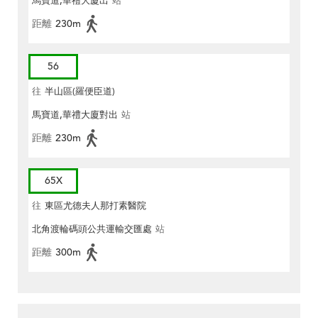
馬寶道,華禮大廈出
站
距離
230m
56
往
半山區(羅便臣道)
馬寶道,華禮大廈對出
站
距離
230m
65X
往
東區尤德夫人那打素醫院
北角渡輪碼頭公共運輸交匯處
站
距離
300m