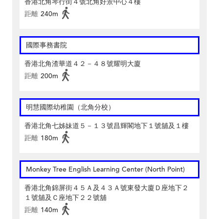
香港北角琴行街４號北角好景中心４樓
距離
240m
國際事務書院
香港北角渣華道４２－４８號耀明大廈
距離
200m
明慧國際幼稚園（北角分校）
香港北角七姊妹道５－１３號昌輝閣地下１號舖及１樓
距離
180m
Monkey Tree English Learning Center (North Point)
香港北角錦屏街４５Ａ及４３Ａ號東發大廈Ｄ座地下２
１號舖及Ｃ座地下２２號舖
距離
140m