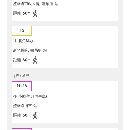
渣華道市政大廈, 渣華道
站
距離
50m
85
往
北角碼頭
新光戲院, 書局街
站
距離
80m
九巴/城巴
N118
往
小西灣(藍灣半島)
渣華道街市
站
距離
50m