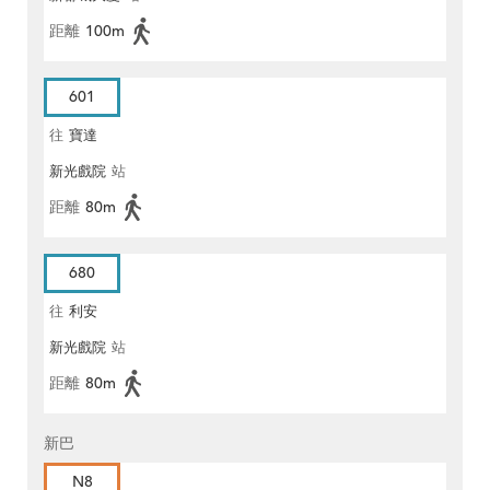
距離
100m
601
往
寶達
新光戲院
站
距離
80m
680
往
利安
新光戲院
站
距離
80m
新巴
N8