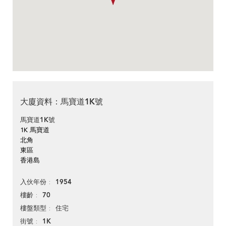
大廈資料：馬寶道1K號
馬寶道1K號
1K 馬寶道
北角
東區
香港島
1954
入伙年份
70
樓齡
住宅
樓盤類型
1K
街號