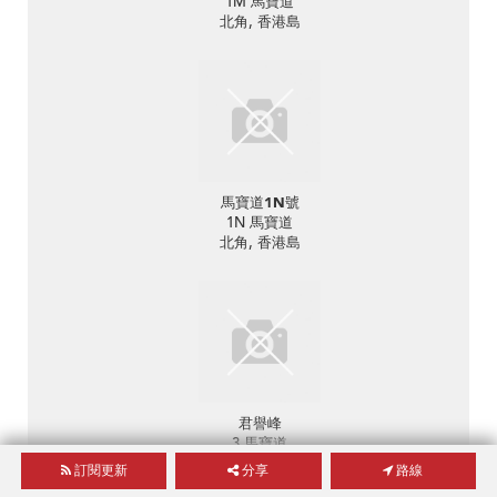
1M 馬寶道
北角, 香港島
馬寶道1N號
1N 馬寶道
北角, 香港島
君譽峰
3 馬寶道
北角, 香港島
訂閱更新
分享
路線