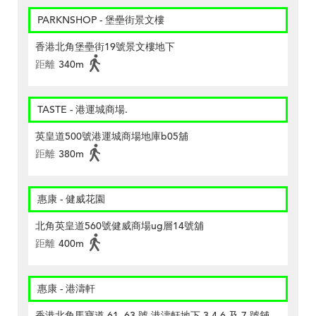
PARKNSHOP - 堡壘街景文樓
香港北角堡壘街19號景文樓地下
距離
340m
TASTE - 港運城商場.
英皇道500號港運城商場地庫b05舖
距離
380m
惠康 - 健威花園
北角英皇道560號健威商場ug層14號舖
距離
400m
惠康 - 港濤軒
香港北角馬寶道 61, 63 號 港濤軒地下 3,4,6 及 7 號舖