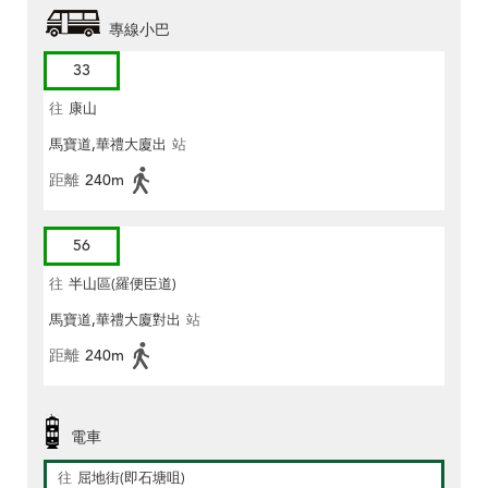
專線小巴
33
往
康山
馬寶道,華禮大廈出
站
距離
240m
56
往
半山區(羅便臣道)
馬寶道,華禮大廈對出
站
距離
240m
電車
往
屈地街(即石塘咀)