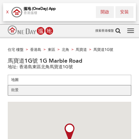
搵地 (OneDay) App
開啟
安裝
X
香港搵樓
搜索香港樓盤
Tog
navi
住宅 樓盤
香港島
東區
北角
馬寶道
馬寶道1G號
>
>
>
>
>
馬寶道1G號 1G Marble Road
地址:
香港島東區北角馬寶道1G號
地圖
街景