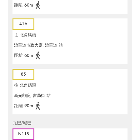
距離
60m
41A
往
北角碼頭
渣華道市政大廈, 渣華道
站
距離
60m
85
往
北角碼頭
新光戲院, 書局街
站
距離
90m
九巴/城巴
N118