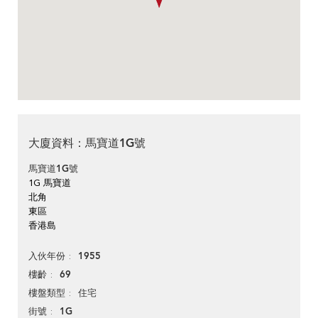
大廈資料：馬寶道1G號
馬寶道1G號
1G 馬寶道
北角
東區
香港島
1955
入伙年份
69
樓齡
住宅
樓盤類型
1G
街號