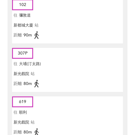
102
往
彌敦道
新都城大廈
站
距離
90m
307P
往
大埔(汀太路)
新光戲院
站
距離
80m
619
往
順利
新光戲院
站
距離
80m