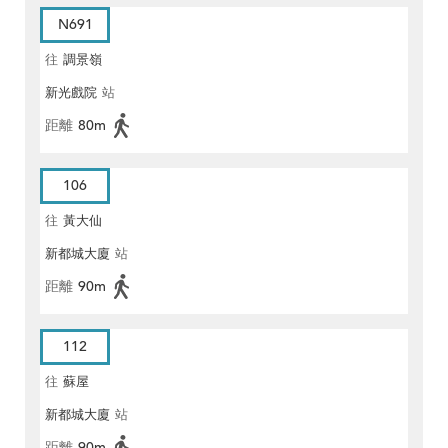
N691
往
調景嶺
新光戲院
站
距離
80m
106
往
黃大仙
新都城大廈
站
距離
90m
112
往
蘇屋
新都城大廈
站
距離
90m