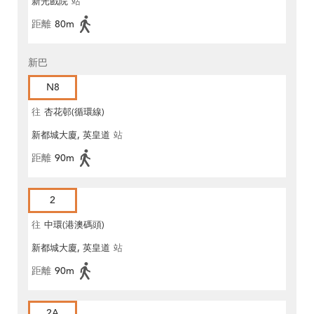
新光戲院
站
距離
80m
新巴
N8
往
杏花邨(循環線)
新都城大廈, 英皇道
站
距離
90m
2
往
中環(港澳碼頭)
新都城大廈, 英皇道
站
距離
90m
2A