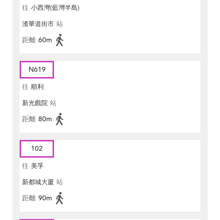
往
小西灣(藍灣半島)
渣華道街市
站
距離
60m
N619
往
順利
新光戲院
站
距離
80m
102
往
美孚
新都城大廈
站
距離
90m