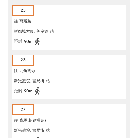
23
往
蒲飛路
新都城大廈, 英皇道
站
距離
90m
23
往
北角碼頭
新光戲院, 書局街
站
距離
90m
27
往
寶馬山(循環線)
新光戲院, 書局街
站