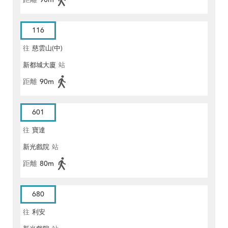
116
往
慈雲山(中)
新都城大廈
站
距離
90m
601
往
寶達
新光戲院
站
距離
80m
680
往
利安