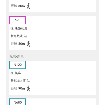
距離
80m
690
往
康盛花園
新光戲院
站
距離
80m
九巴/新巴
N122
往
美孚
新都城大廈
站
距離
90m
N680