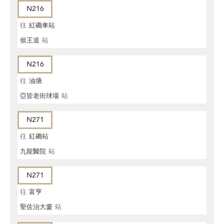
N216
往
紅磡車站
侯王道
站
N216
往
油塘
亞皆老街球場
站
N271
往
紅磡站
九龍醫院
站
N271
往
富亨
聖佐治大廈
站