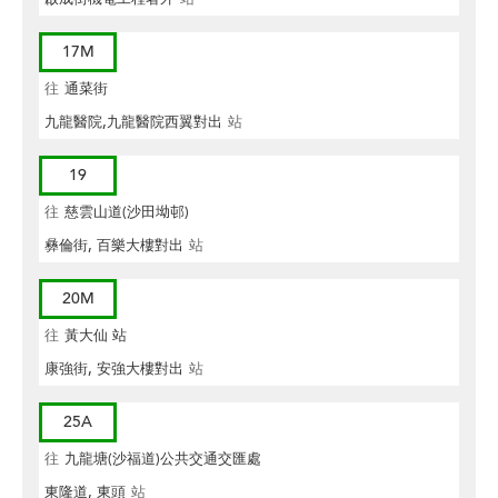
17M
往
通菜街
九龍醫院,九龍醫院西翼對出
站
19
往
慈雲山道(沙田坳邨)
彝倫街, 百樂大樓對出
站
20M
往
黃大仙 站
康強街, 安強大樓對出
站
25A
往
九龍塘(沙福道)公共交通交匯處
東隆道, 東頭
站