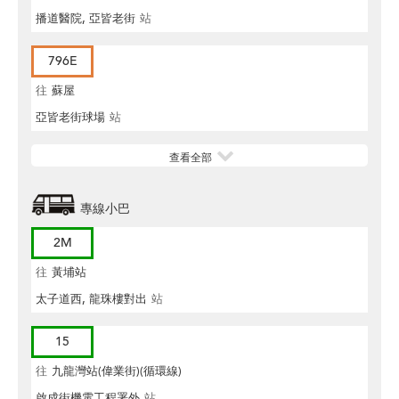
播道醫院, 亞皆老街
站
796E
往
蘇屋
亞皆老街球場
站
查看全部
專線小巴
2M
往
黃埔站
太子道西, 龍珠樓對出
站
15
往
九龍灣站(偉業街)(循環線)
啟成街機電工程署外
站