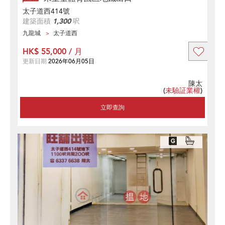
太子道西414號
建築面積
1,300
呎
九龍城
太子道西
HK$ 55,000 / 月
更新日期
2026年06月05日
陳太
(
未驗証業權
)
立即查詢