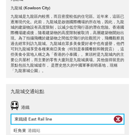
九龍城 (Kowloon City)
九龍城是九龍區內較舊，而且密度較低的住宅區。近年來，這區已
逐漸現代化。此前，九龍城是啟德國際機場的所在地，因此，九龍
城的建築物設有高度限制，以減少低空飛行器的潛在危險。香港國
際機場建成後，隨着建築物的高度限制被取消，高層建築物開始出
現。為了拍攝飛機於建築物之間低空飛行的壯觀照片，飛機觀察員
過去經常到訪九龍城。九龍城在眾多美食愛好者中也有盛譽，他們
可到九龍城享受各種東南亞美食（特別是泰國餐館和雜貨店），這
些美食令當地人稱之為「香港的小泰國」。東頭村是九龍城內的主
要公共屋村，而主要的零售大廈則是九龍城廣場。其他值得留意的
景點包括九龍城墟市， 是歷史悠久的中國軍事前哨基地，現稱
「九龍寨城公園」。
九龍城交通站點
港鐵
東鐵綫 East Rail line
旺角東
港鐵站