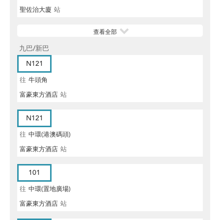
聖佐治大廈
站
查看全部
九巴/新巴
N121
往
牛頭角
富豪東方酒店
站
N121
往
中環(港澳碼頭)
富豪東方酒店
站
101
往
中環(置地廣場)
富豪東方酒店
站