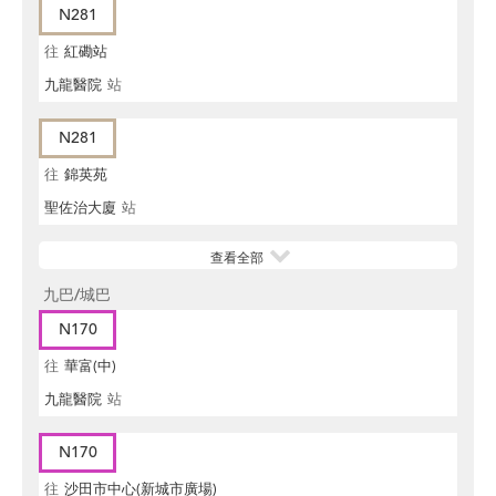
N281
往
紅磡站
九龍醫院
站
N281
往
錦英苑
聖佐治大廈
站
查看全部
九巴/城巴
N170
往
華富(中)
九龍醫院
站
N170
往
沙田市中心(新城市廣場)