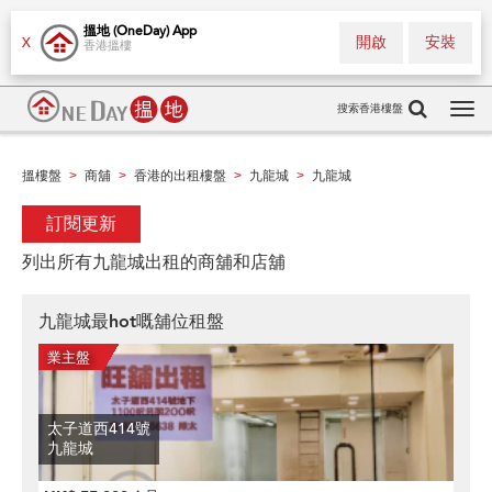
搵地 (OneDay) App
開啟
安裝
X
香港搵樓
搜索香港樓盤
Tog
navi
搵樓盤
商舖
香港的出租樓盤
九龍城
九龍城
>
>
>
>
訂閱更新
列出所有九龍城出租的商舖和店舖
九龍城最hot嘅舖位租盤
太子道西414號
九龍城