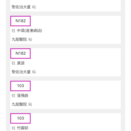
聖佐治大廈
站
N182
往
中環(港澳碼頭)
九龍醫院
站
N182
往
廣源
聖佐治大廈
站
103
往
蒲飛路
九龍醫院
站
103
往
竹園邨