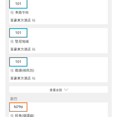
101
往
卑路乍街
富豪東方酒店
站
101
往
堅尼地城
富豪東方酒店
站
101
往
觀塘(裕民坊)
富豪東方酒店
站
查看全部
新巴
N796
往
旺角(循環線)