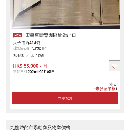
宋皇臺體育園區地鐵出口
太子道西414號
建築面積
1,300
呎
九龍城
太子道西
HK$ 55,000 / 月
更新日期
2026年06月05日
陳太
(
未驗証業權
)
立即查詢
九龍城的市場動向及物業價格