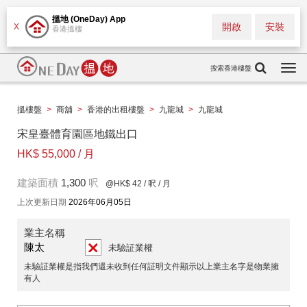
搵地 (OneDay) App
開啟
安裝
X
香港搵樓
搜索香港樓盤
Togg
navi
搵樓盤
>
商舖
>
香港的出租樓盤
>
九龍城
>
九龍城
宋皇臺體育園區地鐵出口
HK$ 55,000 / 月
建築面積
1,300
呎
@HK$ 42
/ 呎 / 月
上次更新日期
2026年06月05日
業主名稱
陳太
未驗証業權
未驗証業權是指我們還未收到任何証明文件顯示以上業主名字是物業擁
有人