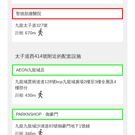
聖德肋撒醫院
九龍太子道327號
距離
670m
太子道西414號附近的配套設施
AEON九龍城店
九龍城賈炳達道128號kcp九龍城廣場2樓至3樓全層及4
樓部分
距離
430m
PARKNSHOP - 御豪門
九龍九龍城沙浦道83號御豪門地下1號鋪
距離
340m