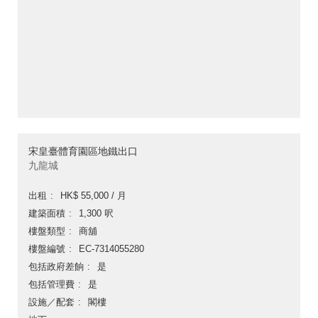
宋皇臺體育園區地鐵出口
九龍城
出租
HK$ 55,000 / 月
建築面積
1,300 呎
樓盤類型
商舖
樓盤編號
EC-7314055280
包括政府差餉
是
包括管理費
是
設施／配套
閣樓