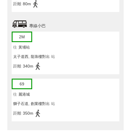
距離
80m
專線小巴
2M
往
黃埔站
太子道西, 龍珠樓對出
站
距離
340m
69
往
麗港城
獅子石道, 創業樓對出
站
距離
350m