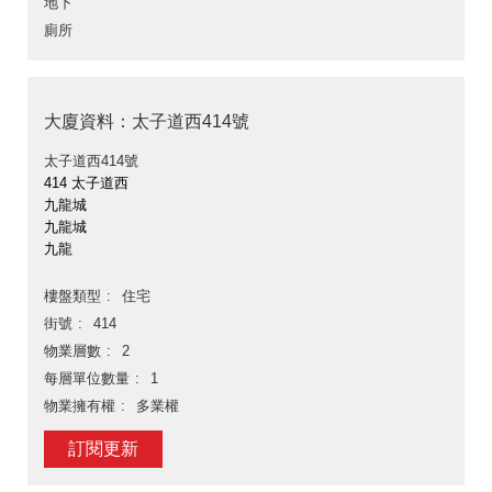
地下
廁所
大廈資料：太子道西414號
太子道西414號
414 太子道西
九龍城
九龍城
九龍
樓盤類型
住宅
街號
414
物業層數
2
每層單位數量
1
物業擁有權
多業權
訂閱更新