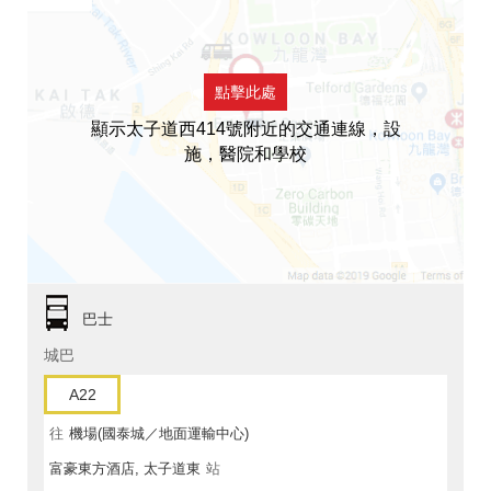
點擊此處
顯示太子道西414號附近的交通連線，設
施，醫院和學校
巴士
城巴
A22
往
機場(國泰城／地面運輸中心)
富豪東方酒店, 太子道東
站