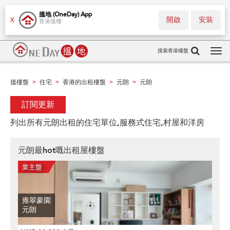
搵地 (OneDay) App
開啟
安裝
X
香港搵樓
搜索香港樓盤
Tog
navi
搵樓盤
住宅
香港的出租樓盤
元朗
元朗
>
>
>
>
訂閱更新
列出所有元朗出租的住宅單位,服務式住宅,村屋和洋房
元朗最hot嘅出租屋樓盤
雍翠豪園
元朗