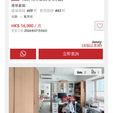
雍翠豪園
建築面積
605
呎
實用面積
443
呎
元朗
鳳琴街
HK$ 16,000 / 月
更新日期
2026年07月04日
Jenny
(
未驗証業權
)
立即查詢
2
1