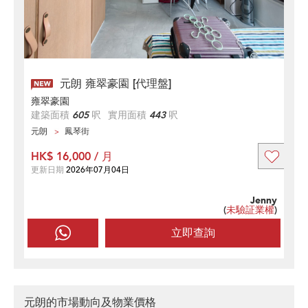
元朗 雍翠豪園 [代理盤]
雍翠豪園
建築面積
605
呎
實用面積
443
呎
元朗
鳳琴街
HK$ 16,000 / 月
更新日期
2026年07月04日
Jenny
(
未驗証業權
)
立即查詢
元朗的市場動向及物業價格