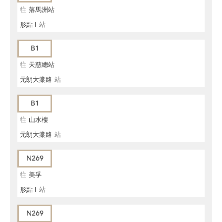
往
落馬洲站
形點 I
站
B1
往
天慈總站
元朗大棠路
站
B1
往
山水樓
元朗大棠路
站
N269
往
美孚
形點 I
站
N269