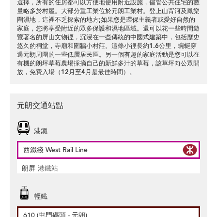
選擇，所有的住房都可以方便地使用附近設施，儘管公共住宅的數
量略多於村屋。大部分重工業位於元朗工業村。登上山背河及鳳樂
圍濕地，這裡不乏探索的地方;如果您是環保主義者或愛好自然的
家庭，您將享受附近的眾多保護和濕地區域。還可以花一些時間遊
覽著名的屏山文物徑，沉浸在一些傳統的中國式建築中，包括歷史
悠久的祠堂，寺廟和圍牆小村莊。這條小徑長約1.6公里，蜿蜒穿
過元朗周圍的一些低層居民區。另一個有趣的家庭活動是您可以在
有機的朗坪草莓農場採摘自己的新鮮多汁的草莓，該草坪向公眾開
放，免費入場（12月至4月是最佳時間）。
元朗交通站點
港鐵
西鐵綫 West Rail Line
朗屏
港鐵站
輕鐵
610 (屯門碼頭 - 元朗)