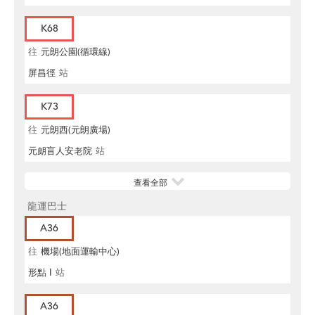
K68
往
元朗公園(循環線)
屏昌徑
站
K73
往
元朗西(元朗廣場)
元朗盲人安老院
站
查看全部
龍運巴士
A36
往
機場(地面運輸中心)
形點 I
站
A36