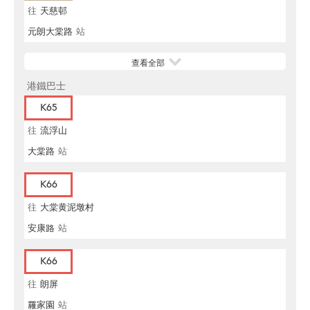
往
天慈邨
元朗大棠路
站
查看全部
港鐵巴士
K65
往
流浮山
大棠路
站
K66
往
大棠黄泥墩村
安康路
站
K66
往
朗屏
羅家園
站