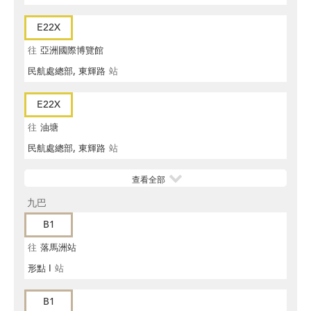
E22X
往
亞洲國際博覽館
民航處總部, 東輝路
站
E22X
往
油塘
民航處總部, 東輝路
站
查看全部
九巴
B1
往
落馬洲站
形點 I
站
B1