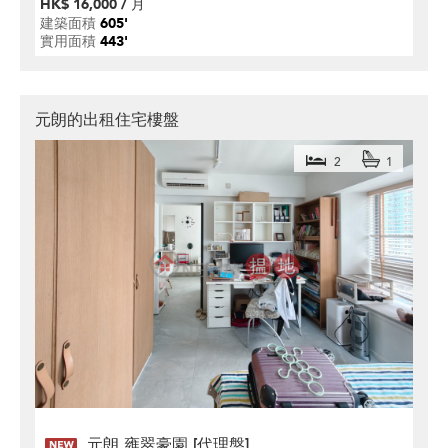
HK$ 16,000 / 月
建築面積
605'
實用面積
443'
元朗的出租住宅樓盤
2
1
元朗 雍翠豪園 [代理盤]