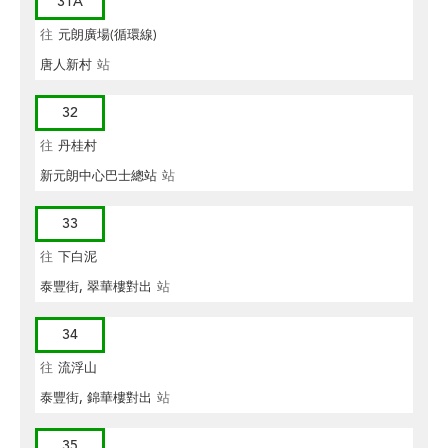
31A
往
元朗廣場(循環線)
唐人新村
站
32
往
丹桂村
新元朗中心巴士總站
站
33
往
下白泥
泰豐街, 翠華樓對出
站
34
往
流浮山
泰豐街, 錦華樓對出
站
35