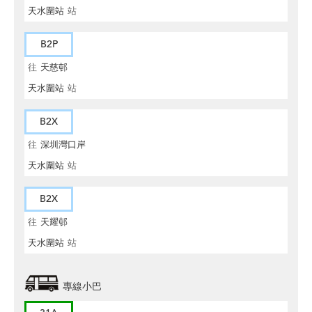
天水圍站
站
B2P
往
天慈邨
天水圍站
站
B2X
往
深圳灣口岸
天水圍站
站
B2X
往
天耀邨
天水圍站
站
專線小巴