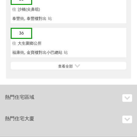
往
沙橋(尖鼻咀)
泰豐街, 泰豐樓對出
站
36
往
大生圍鄉公所
福康街, 金寶樓對出小巴總站
站
查看全部
熱門住宅區域
熱門住宅大廈