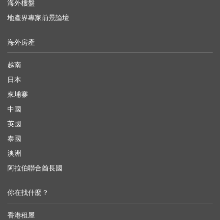
海外樓盤
地產界專家前景論壇
海外房產
越南
日本
柬埔寨
中國
英國
泰國
澳洲
阿拉伯聯合酋長國
你在找什麼？
香港租屋