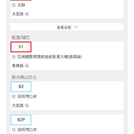
往
元朗
大棠路
站
查看全部
龍運/城巴
S1
往
亞洲國際博覽館途經客運大樓(循環線)
東輝路
站
新大嶼山巴士
B2
往
深圳灣口岸
大棠路
站
B2P
往
深圳灣口岸