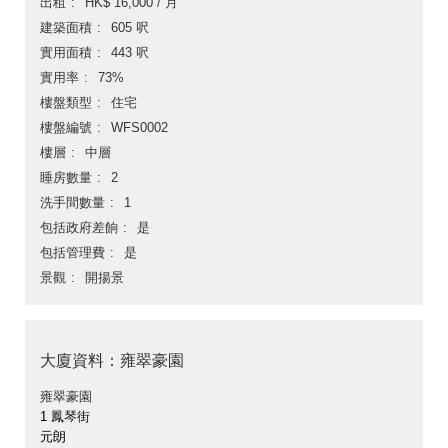
出租
HK$ 16,000 / 月
建築面積
605 呎
實用面積
443 呎
實用率
73%
樓盤類型
住宅
樓盤編號
WFS0002
樓層
中層
睡房數量
2
洗手間數量
1
包括政府差餉
是
包括管理費
是
景觀
開揚景
大廈資料：雍翠豪園
雍翠豪園
1 鳳琴街
元朗