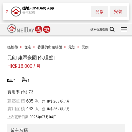
搵地 (OneDay) App
開啟
安裝
X
香港搵樓
搜索香港樓盤
Togg
navi
搵樓盤
>
住宅
>
香港的出租樓盤
>
元朗
>
元朗
元朗 雍翠豪園 [代理盤]
HK$ 16,000 / 月
2
1
實用率 (%)
73
建築面積
605
呎
@HK$ 26
/ 呎 / 月
實用面積
443
呎
@HK$ 36
/ 呎 / 月
上次更新日期
2026年07月04日
業主名稱