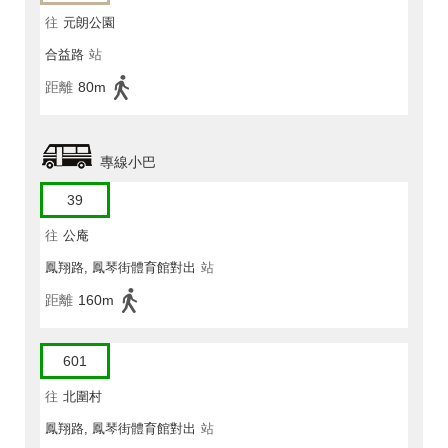
往
元朗公園
合益路
站
距離
80m
專線小巴
39
往
公庵
鳳翔路, 鳳琴街體育館對出
站
距離
160m
601
往
北圍村
鳳翔路, 鳳琴街體育館對出
站