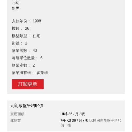
元朗
新界
入伙年份
1998
樓齡
26
樓盤類型
住宅
街號
1
物業層數
40
每層單位數量
6
物業座數
2
物業擁有權
多業權
訂閱更新
元朗放盤平均呎價
實用面積
HK$ 36 / 月 / 呎
此物業
@HK$ 36 / 月 / 呎
比較同區放盤平均呎
價一樣