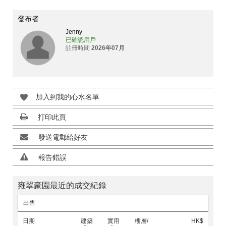
發布者
Jenny
已確認用戶
註冊時間
2026年07月
加入到我的心水名單
打印此頁
發送電郵給好友
報告錯誤
雍翠豪園最近的成交紀錄
出售
日期
建築
實用
樓層/
HK$