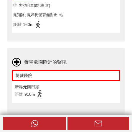
往
尖沙咀東(麼 地 道)
鳳翔路, 鳳琴街體育館對出
站
距離
160m
雍翠豪園附近的醫院
博愛醫院
新界元朗凹頭
距離
910m
雍翠豪園附近的配套設施
PARKNSHOP - 金馬大廈