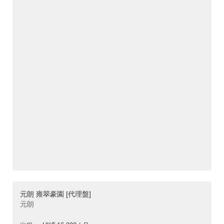
元朗 雍翠豪園 [代理盤]
元朗