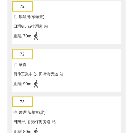
72
往
銅鑼灣(摩頓臺)
田灣街, 石排灣道
站
距離
70m
72
往
華貴
興偉工業中心, 田灣海旁道
站
距離
90m
73
往
數碼港/華富(北)
田灣街, 香港仔海旁道
站
距離
80m