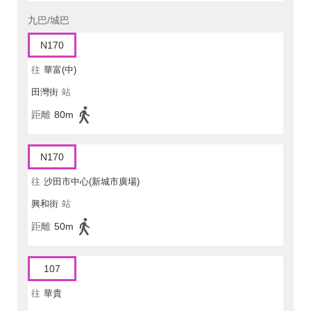
九巴/城巴
N170
往
華富(中)
田灣街
站
距離
80m
N170
往
沙田市中心(新城市廣場)
興和街
站
距離
50m
107
往
華貴