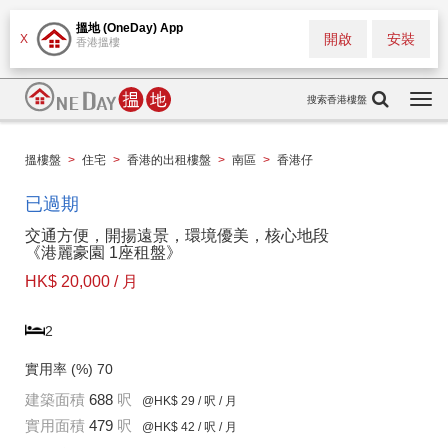
搵地 (OneDay) App
開啟
安裝
X
香港搵樓
搜索香港樓盤
Togg
navi
搵樓盤
>
住宅
>
香港的出租樓盤
>
南區
>
香港仔
已過期
交通方便，開揚遠景，環境優美，核心地段
《港麗豪園 1座租盤》
HK$ 20,000 / 月
2
實用率 (%)
70
建築面積
688
呎
@HK$ 29
/ 呎 / 月
實用面積
479
呎
@HK$ 42
/ 呎 / 月