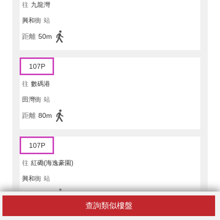
往
九龍灣
興和街
站
距離
50m
107P
往
數碼港
田灣街
站
距離
80m
107P
往
紅磡(海逸豪園)
興和街
站
距離
50m
查詢類似樓盤