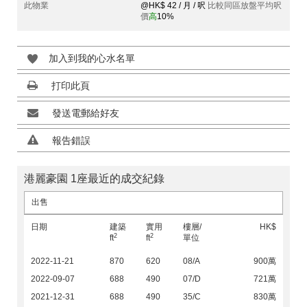
此物業
@HK$ 42 / 月 / 呎
比較同區放盤平均呎
價
高
10%
加入到我的心水名單
打印此頁
發送電郵給好友
報告錯誤
港麗豪園 1座最近的成交紀錄
出售
日期
建築
實用
樓層/
HK$
2
2
ft
ft
單位
2022-11-21
870
620
08/A
900萬
2022-09-07
688
490
07/D
721萬
2021-12-31
688
490
35/C
830萬