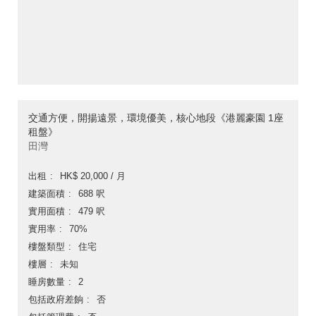
交通方便，開揚遠景，環境優美，核心地段《港麗豪園 1座
租盤》
田灣
出租
HK$ 20,000 / 月
建築面積
688 呎
實用面積
479 呎
實用率
70%
樓盤類型
住宅
樓層
未知
睡房數量
2
包括政府差餉
否