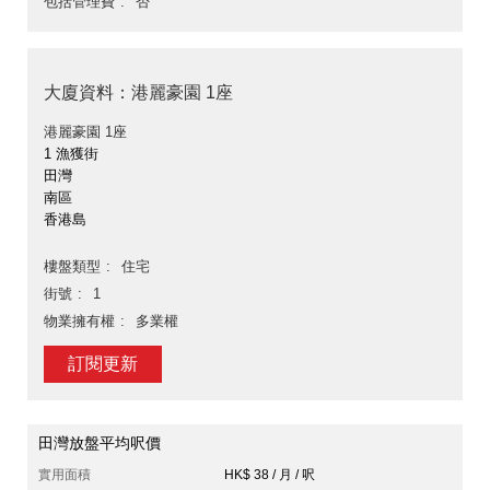
包括管理費
否
大廈資料：港麗豪園 1座
港麗豪園 1座
1 漁獲街
田灣
南區
香港島
樓盤類型
住宅
街號
1
物業擁有權
多業權
訂閱更新
田灣放盤平均呎價
實用面積
HK$ 38 / 月 / 呎