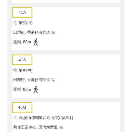
41A
往
華富(中)
田灣街, 香港仔海旁道
站
距離
80m
41A
往
華富(中)
田灣街, 香港仔海旁道
站
距離
80m
43M
往
石塘咀(德輔道西近山道)(循環線)
興偉工業中心, 田灣海旁道
站