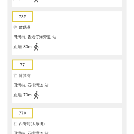
73P
往
數碼港
田灣街, 香港仔海旁道
站
距離
80m
77
往
筲箕灣
田灣街, 石排灣道
站
距離
70m
77X
往
西灣河(太康街)
田灣街, 石排灣道
站