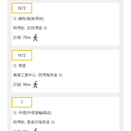
N72
往
鰂魚涌(海澤街)
田灣街, 石排灣道
站
距離
70m
N72
往
華貴
興偉工業中心, 田灣海旁道
站
距離
90m
7
往
中環(中環渡輪碼頭)
田灣街, 香港仔海旁道
站