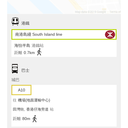
港鐵
南港島綫 South Island line
海怡半島
港鐵站
距離
0.7km
巴士
城巴
A10
往
機場(地面運輸中心)
田灣街, 香港仔海旁道
站
距離
80m