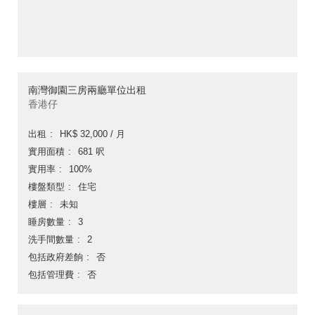
南灣御園三房兩廳單位出租
香港仔
出租
HK$ 32,000 / 月
實用面積
681 呎
實用率
100%
樓盤類型
住宅
樓層
未知
睡房數量
3
洗手間數量
2
包括政府差餉
否
包括管理費
否