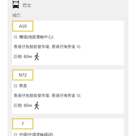
巴士
城巴
A10
往
機場(地面運輸中心)
香港仔魚類批發市場, 香港仔海旁道
站
距離
60m
N72
往
華貴
香港仔魚類批發市場, 香港仔海旁道
站
距離
60m
7
往
中環(中環渡輪碼頭)