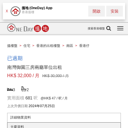
搵地 (OneDay) App
開啟
安裝
X
香港搵樓
搜索香港樓盤
Togg
navi
搵樓盤
>
住宅
>
香港的出租樓盤
>
南區
>
香港仔
已過期
南灣御園三房兩廳單位出租
HK$ 32,000 / 月
HK$ 30,000 / 月
3
2
實用面積
681
呎
@HK$ 47
/ 呎 / 月
上次升價日期
2024年07月25日
詳細物業資料
大廈資料