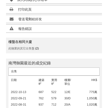
打印此頁
發送電郵給好友
報告錯誤
樓盤在相同大廈
此物業的其它出售盤
(2)
南灣御園最近的成交紀錄
出售
日期
建築
實用
樓層/
HK$
2
2
ft
ft
單位
2022-10-13
687
522
12/E
775萬
2022-09-21
762
579
30/D
1,050萬
2022-08-31
937
712
20/A
1,020萬