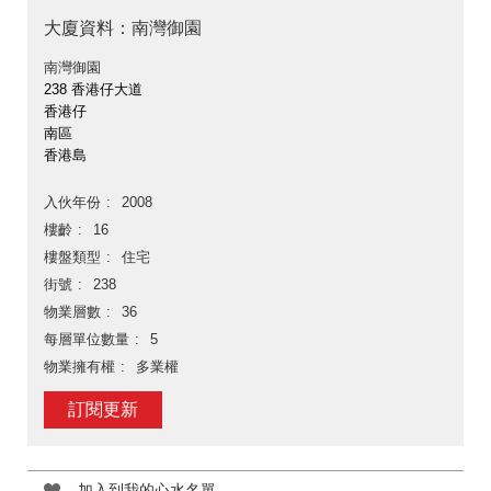
大廈資料：南灣御園
南灣御園
238 香港仔大道
香港仔
南區
香港島
入伙年份
2008
樓齡
16
樓盤類型
住宅
街號
238
物業層數
36
每層單位數量
5
物業擁有權
多業權
訂閱更新
加入到我的心水名單