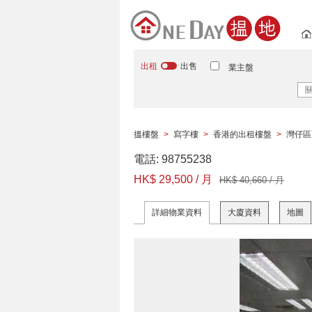
出租
出售
業主盤
搵樓盤
>
寫字樓
>
香港的出租樓盤
>
灣仔區
電話: 98755238
HK$ 29,500 / 月
HK$ 40,660 / 月
詳細物業資料
大廈資料
地圖