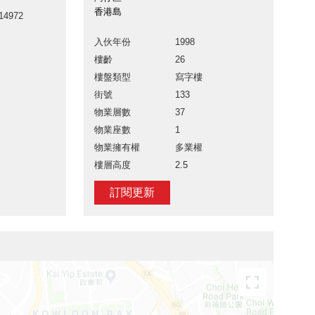
香港島
14972
入伙年份
1998
樓齡
26
樓盤類型
寫字樓
街號
133
物業層數
37
物業座數
1
物業擁有權
多業權
樓層高度
2.5
訂閱更新