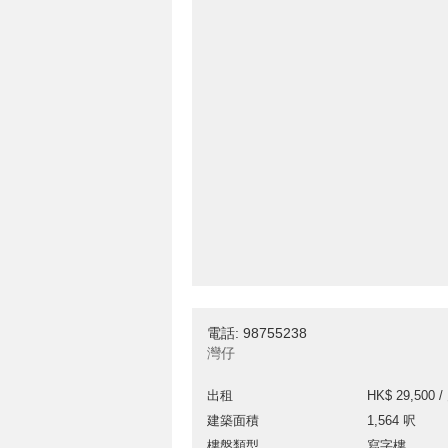
電話: 98755238
灣仔
出租
HK$ 29,500 /
建築面積
1,564 呎
樓盤類型
寫字樓