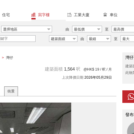
住宅
寫字樓
工業大廈
車位
選擇地區
由
最低價
至
最高價
建築面績
由
最細
至
最大
灣仔
>
灣仔
建築
建築面積
1,564
呎
@HK$ 19
/ 呎 / 月
此物
上次降價日期
2026年05月29日
街景
發布