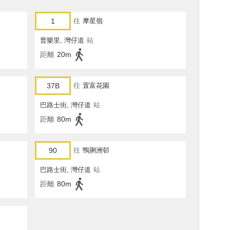
1
往
摩星嶺
普樂里, 灣仔道
站
距離
20m
37B
往
置富花園
巴路士街, 灣仔道
站
距離
80m
90
往
鴨脷洲邨
巴路士街, 灣仔道
站
距離
80m