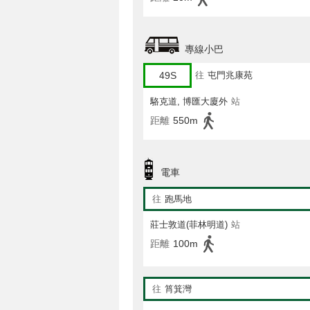
專線小巴
49S
往
屯門兆康苑
駱克道, 博匯大廈外
站
距離
550m
電車
往
跑馬地
莊士敦道(菲林明道)
站
距離
100m
往
筲箕灣