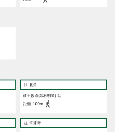
往
北角
莊士敦道(菲林明道)
站
距離
100m
往
筲箕灣