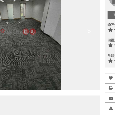
總評
>
回覆
放盤