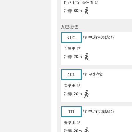
巴路士街, 灣仔道
站
距離
80m
九巴/新巴
N121
往
中環(港澳碼頭)
普樂里
站
距離
20m
101
往
卑路乍街
普樂里
站
距離
20m
111
往
中環(港澳碼頭)
普樂里
站
距離
20m