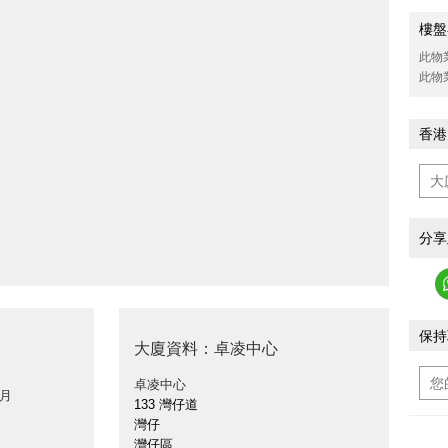
樓盤
此物
此物
香港
分享
保持
大廈資料：卓凌中心
卓凌中心
 月
133 灣仔道
灣仔
灣仔區