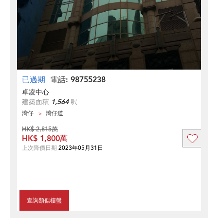
已過期
電話: 98755238
卓凌中心
建築面積
1,564
呎
灣仔
灣仔道
HK$ 2,815萬
HK$ 1,800萬
上次降價日期
2023年05月31日
查詢類似樓盤