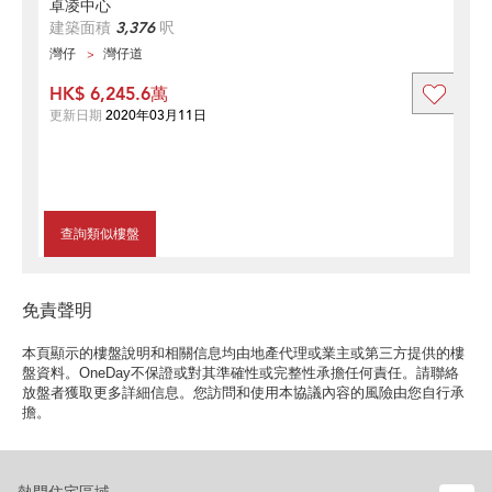
卓凌中心
建築面積
3,376
呎
灣仔
灣仔道
HK$ 6,245.6萬
更新日期
2020年03月11日
查詢類似樓盤
免責聲明
本頁顯示的樓盤說明和相關信息均由地產代理或業主或第三方提供的樓
盤資料。OneDay不保證或對其準確性或完整性承擔任何責任。請聯絡
放盤者獲取更多詳細信息。您訪問和使用本協議內容的風險由您自行承
擔。