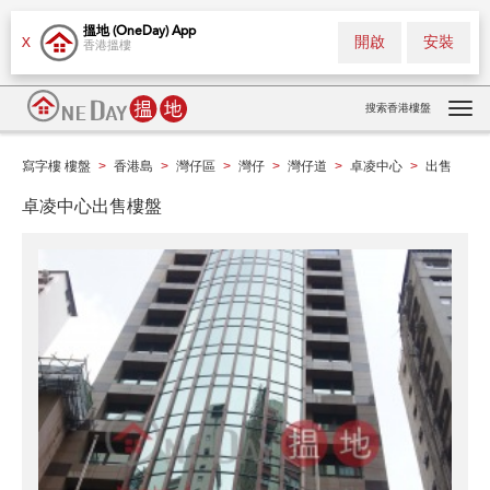
搵地 (OneDay) App
開啟
安裝
X
香港搵樓
搜索香港樓盤
Tog
navi
寫字樓 樓盤
香港島
灣仔區
灣仔
灣仔道
卓凌中心
出售
>
>
>
>
>
>
卓凌中心出售樓盤