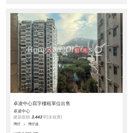
卓凌中心寫字樓租單位出售
卓凌中心
建築面積
3,443
呎
[未核實]
灣仔
灣仔道