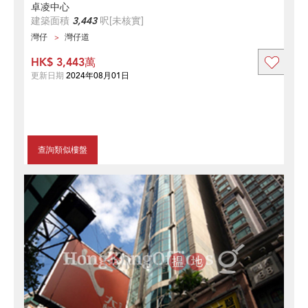
卓凌中心
建築面積
3,443
呎
[未核實]
灣仔
灣仔道
HK$ 3,443萬
更新日期
2024年08月01日
查詢類似樓盤