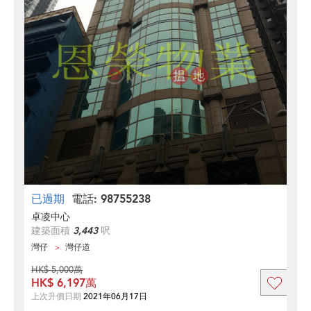
已過期
電話: 98755238
卓凌中心
建築面積
3,443
呎
灣仔
灣仔道
HK$ 5,000萬
HK$ 6,197萬
上次升價日期
2021年06月17日