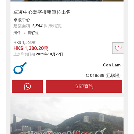
卓凌中心寫字樓租單位出售
卓凌中心
建築面積
1,564
呎
[未核實]
灣仔
灣仔道
HK$ 1,564萬
HK$ 1,380.20萬
上次降價日期
2025年10月29日
Con Lam
C-018688 (
已驗證
)
立即查詢