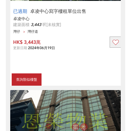
已過期
卓凌中心寫字樓租單位出售
卓凌中心
建築面積
3,443
呎
[未核實]
灣仔
灣仔道
HK$ 3,443萬
更新日期
2024年06月19日
查詢類似樓盤