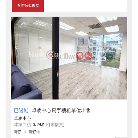
查詢類似樓盤
已過期
卓凌中心寫字樓租單位出售
卓凌中心
建築面積
3,443
呎
[未核實]
灣仔
灣仔道