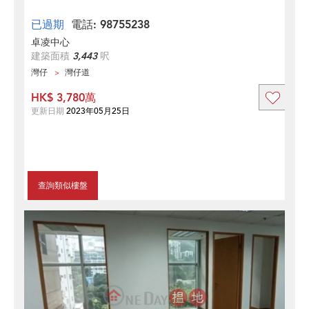
已過期
電話: 98755238
卓凌中心
建築面積
3,443
呎
灣仔
灣仔道
HK$ 3,780萬
更新日期
2023年05月25日
查詢類似樓盤