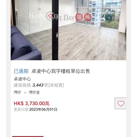
已過期
卓凌中心寫字樓租單位出售
卓凌中心
建築面積
3,443
呎
[未核實]
灣仔
灣仔道
HK$ 3,730.00萬
更新日期
2023年06月01日