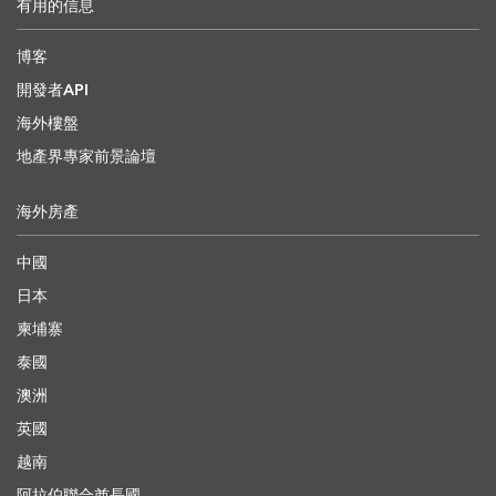
有用的信息
博客
開發者API
海外樓盤
地產界專家前景論壇
海外房產
中國
日本
柬埔寨
泰國
澳洲
英國
越南
阿拉伯聯合酋長國