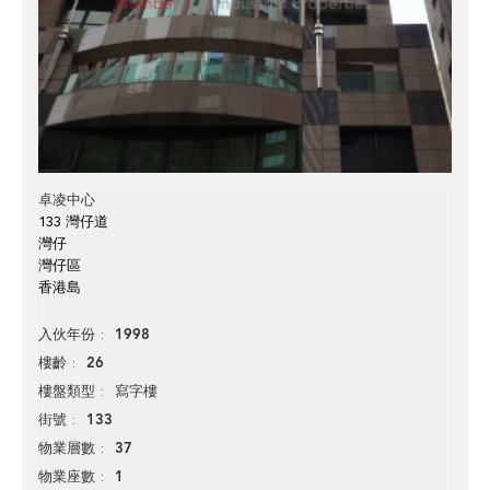
卓凌中心
133 灣仔道
灣仔
灣仔區
香港島
1998
入伙年份
26
樓齡
寫字樓
樓盤類型
133
街號
37
物業層數
1
物業座數