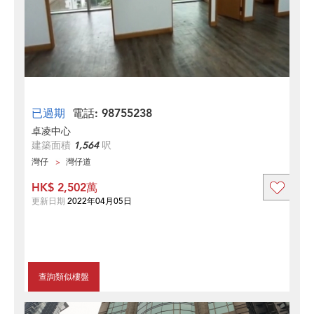
已過期
電話: 98755238
卓凌中心
建築面積
1,564
呎
灣仔
灣仔道
HK$ 2,502萬
更新日期
2022年04月05日
查詢類似樓盤