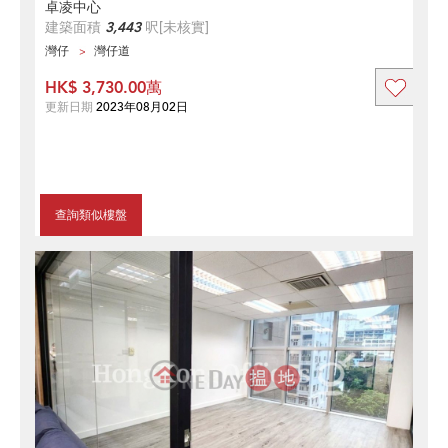
卓凌中心
建築面積
3,443
呎
[未核實]
灣仔
灣仔道
HK$ 3,730.00萬
更新日期
2023年08月02日
查詢類似樓盤