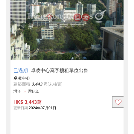
已過期
卓凌中心寫字樓租單位出售
卓凌中心
建築面積
3,443
呎
[未核實]
灣仔
灣仔道
HK$ 3,443萬
更新日期
2024年07月01日