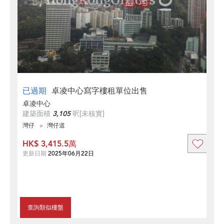
已過期
卓凌中心寫字樓租單位出售
卓凌中心
建築面積
3,105
呎
[未核實]
灣仔
灣仔道
HK$ 3,415.5萬
更新日期
2025年06月22日
查詢類似樓盤