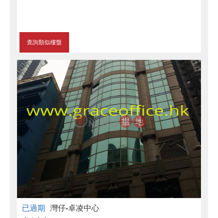
查詢類似樓盤
已過期
灣仔-卓凌中心