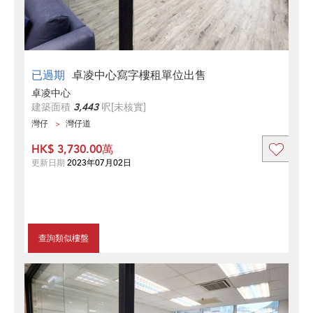
已過期
卓凌中心寫字樓租單位出售
卓凌中心
建築面積
3,443
呎
[未核實]
灣仔
灣仔道
HK$ 3,730.00萬
更新日期
2023年07月02日
查詢類似樓盤