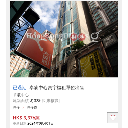
已過期
卓凌中心寫字樓租單位出售
卓凌中心
建築面積
3,376
呎
[未核實]
灣仔
灣仔道
HK$ 3,376萬
更新日期
2024年08月01日