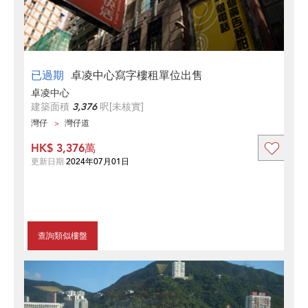
已過期
卓凌中心寫字樓租單位出售
卓凌中心
建築面積
3,376
呎
[未核實]
灣仔
灣仔道
HK$ 3,376萬
更新日期
2024年07月01日
查詢類似樓盤