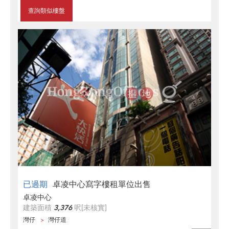
查詢類似樓盤
已過期
卓凌中心寫字樓租單位出售
卓凌中心
建築面積
3,376
呎
[未核實]
灣仔
灣仔道