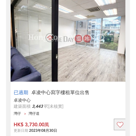
已過期
卓凌中心寫字樓租單位出售
卓凌中心
建築面積
3,443
呎
[未核實]
灣仔
灣仔道
HK$ 3,730.00萬
更新日期
2023年08月30日