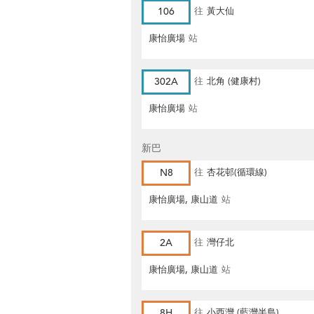
106
往
黃大仙
康怡廣場
站
302A
往
北角 (健康村)
康怡廣場
站
新巴
N8
往
杏花邨(循環線)
康怡廣場, 康山道
站
2A
往
灣仔北
康怡廣場, 康山道
站
8H
往
小西灣 (藍灣半島)