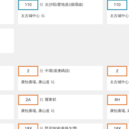
110
往
尖沙咀(麼地道)(循環線)
110
太古城中心
站
太古城中心
2
往
中環(港澳碼頭)
2
康怡廣場, 康山道
站
太古城中心
2A
往
耀東邨
8H
康怡廣場, 康山道
站
康怡廣場, 
18X
往
堅尼地城(卑路乍灣)
18X