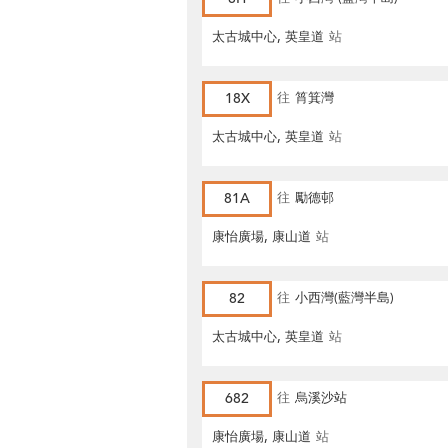
太古城中心, 英皇道
站
18X
往
筲箕灣
太古城中心, 英皇道
站
81A
往
勵德邨
康怡廣場, 康山道
站
82
往
小西灣(藍灣半島)
太古城中心, 英皇道
站
682
往
烏溪沙站
康怡廣場, 康山道
站