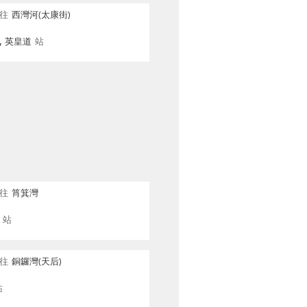
往
西灣河(太康街)
, 英皇道
站
往
筲箕灣
站
往
銅鑼灣(天后)
站