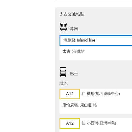
太古交通站點
港鐵
港島綫 Island line
太古
港鐵站
巴士
城巴
A12
往
機場(地面運輸中心)
康怡廣場, 康山道
站
A12
往
小西灣(藍灣半島)