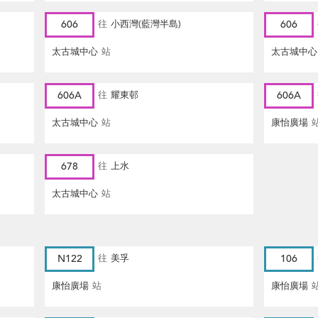
606
往
小西灣(藍灣半島)
606
太古城中心
站
太古城中心
606A
往
耀東邨
606A
太古城中心
站
康怡廣場
678
往
上水
太古城中心
站
N122
往
美孚
106
康怡廣場
站
康怡廣場