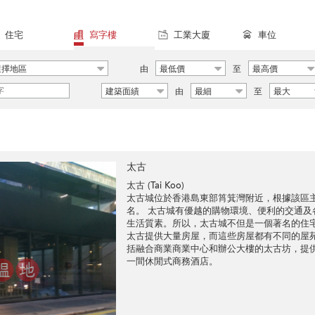
住宅
寫字樓
工業大廈
車位
選擇地區
由
最低價
至
最高價
建築面績
由
最細
至
最大
太古
太古 (Tai Koo)
太古城位於香港島東部筲箕灣附近，根據該區
名。 太古城有優越的購物環境、便利的交通
生活質素。所以，太古城不但是一個著名的住
太古提供大量房屋，而這些房屋都有不同的屋
括融合商業商業中心和辦公大樓的太古坊，提
一間休閒式商務酒店。