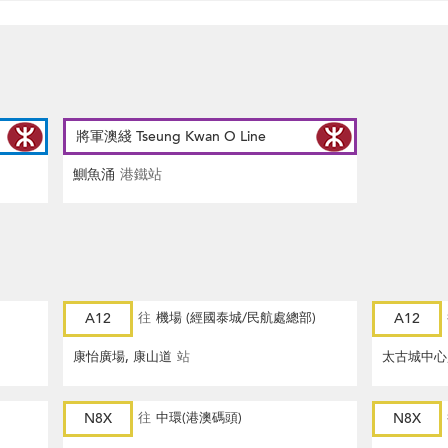
將軍澳綫 Tseung Kwan O Line
鰂魚涌
港鐵站
A12
往
機場 (經國泰城/民航處總部)
A12
康怡廣場, 康山道
站
太古城中心
N8X
往
中環(港澳碼頭)
N8X