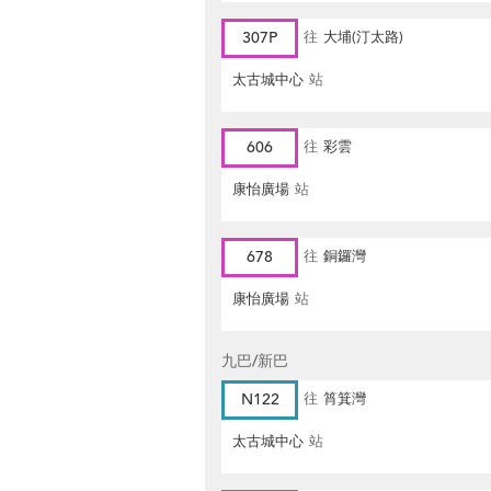
307P
往
大埔(汀太路)
太古城中心
站
606
往
彩雲
康怡廣場
站
678
往
銅鑼灣
康怡廣場
站
九巴/新巴
N122
往
筲箕灣
太古城中心
站