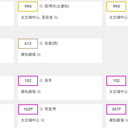
99X
往
西灣河(太康街)
99X
太古城中心, 英皇道
站
太古城中心
613
往
安泰(西)
康怡廣場
站
102
往
美孚
102
康怡廣場
站
太古城中心
102P
往
筲箕灣
307P
太古城中心
站
康怡廣場