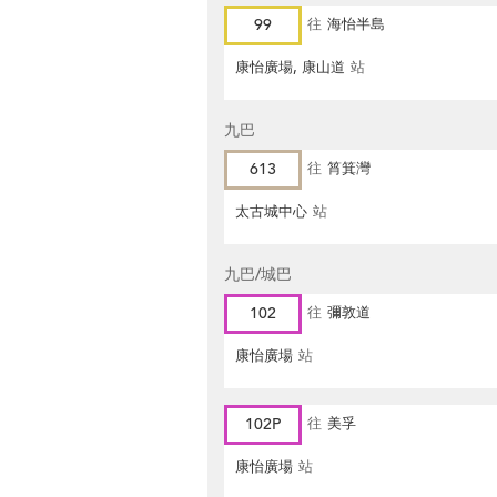
99
往
海怡半島
康怡廣場, 康山道
站
九巴
613
往
筲箕灣
太古城中心
站
九巴/城巴
102
往
彌敦道
康怡廣場
站
102P
往
美孚
康怡廣場
站