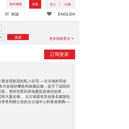
海外樓盤
放盤
登入
註冊
ENGLISH
商舖
搜索
更多搜索選項
訂閱更新
主要並受歡迎的私人住宅──太古城村而命
及各式各樣的餐飲和娛樂設施，提升了該區的
宅區，更特別受到房地產投資者的追捧 。
苑和大廈名稱 。太古城還有其他著名建築包
供零售和辦公室的太古城中心和香港東隅──