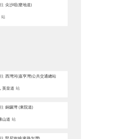
往
尖沙咀(麼地道)
站
往
西灣河(嘉亨灣)公共交通總站
, 英皇道
站
往
銅鑼灣 (東院道)
康山道
站
往
堅尼地城(卑路乍灣)