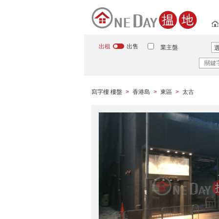
出租
出售
業主盤
寫字樓 樓盤
香港島
東區
太古
>
>
>