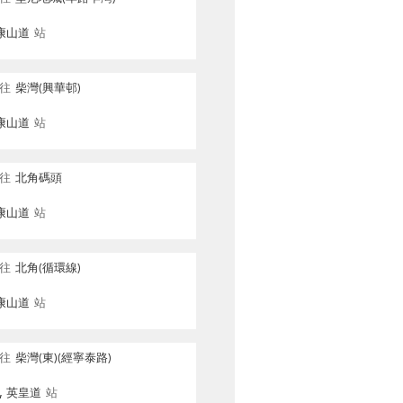
康山道
站
往
柴灣(興華邨)
康山道
站
往
北角碼頭
康山道
站
往
北角(循環線)
康山道
站
往
柴灣(東)(經寧泰路)
, 英皇道
站