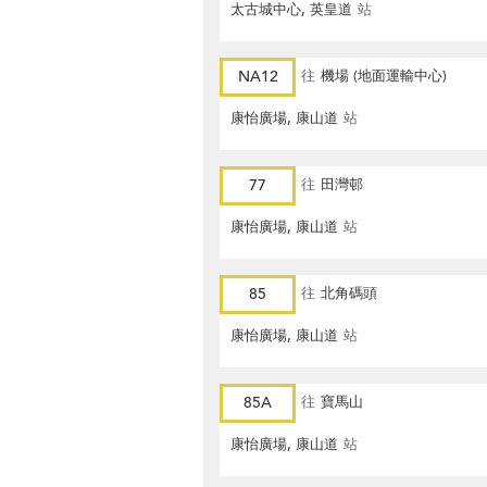
太古城中心, 英皇道
站
NA12
往
機場 (地面運輸中心)
康怡廣場, 康山道
站
77
往
田灣邨
康怡廣場, 康山道
站
85
往
北角碼頭
康怡廣場, 康山道
站
85A
往
寶馬山
康怡廣場, 康山道
站