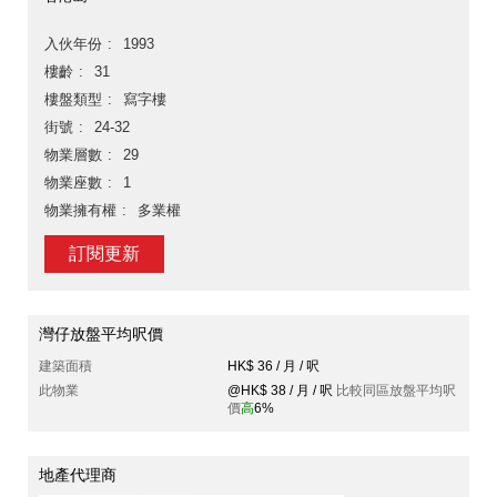
入伙年份
1993
樓齡
31
樓盤類型
寫字樓
街號
24-32
物業層數
29
物業座數
1
物業擁有權
多業權
訂閱更新
灣仔放盤平均呎價
建築面積
HK$ 36 / 月 / 呎
此物業
@HK$ 38 / 月 / 呎
比較同區放盤平均呎
價
高
6%
地產代理商