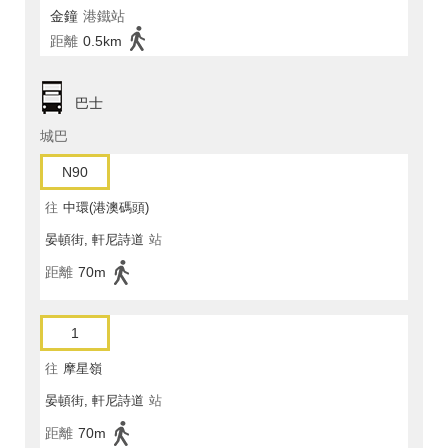
金鐘
港鐵站
距離
0.5km
巴士
城巴
N90
往
中環(港澳碼頭)
晏頓街, 軒尼詩道
站
距離
70m
1
往
摩星嶺
晏頓街, 軒尼詩道
站
距離
70m