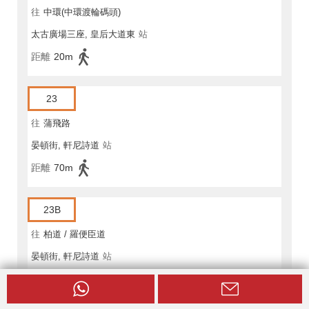
往
中環(中環渡輪碼頭)
太古廣場三座, 皇后大道東
站
距離
20m
23
往
蒲飛路
晏頓街, 軒尼詩道
站
距離
70m
23B
往
柏道 / 羅便臣道
晏頓街, 軒尼詩道
站
距離
70m