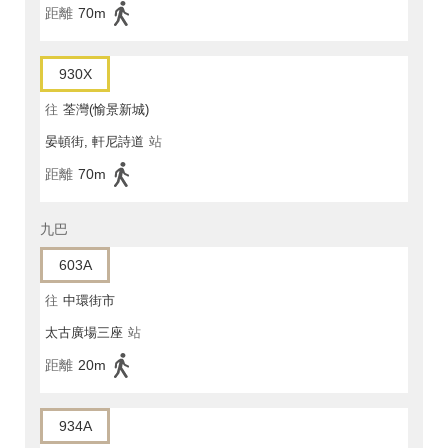
距離
70m
930X
往
荃灣(愉景新城)
晏頓街, 軒尼詩道
站
距離
70m
九巴
603A
往
中環街市
太古廣場三座
站
距離
20m
934A