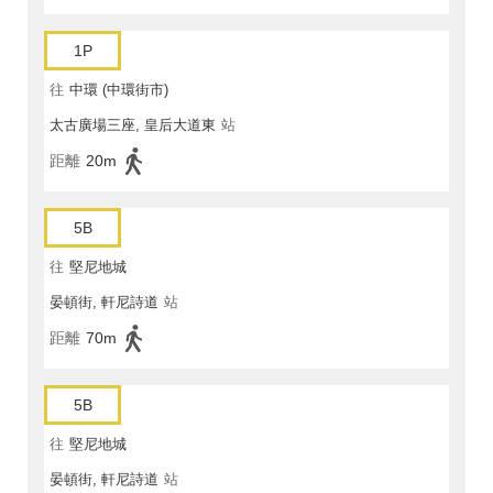
1P
往
中環 (中環街市)
太古廣場三座, 皇后大道東
站
距離
20m
5B
往
堅尼地城
晏頓街, 軒尼詩道
站
距離
70m
5B
往
堅尼地城
晏頓街, 軒尼詩道
站