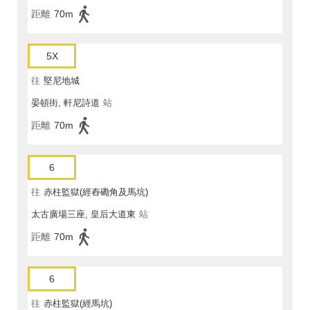
距離
70m
5X
往
堅尼地城
晏頓街, 軒尼詩道
站
距離
70m
6
往
赤柱監獄(經舂磡角及馬坑)
太古廣場三座, 皇后大道東
站
距離
70m
6
往
赤柱監獄(經馬坑)