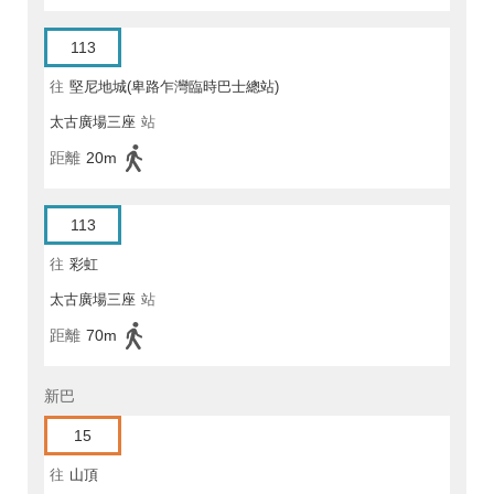
113
往
堅尼地城(卑路乍灣臨時巴士總站)
太古廣場三座
站
距離
20m
113
往
彩虹
太古廣場三座
站
距離
70m
新巴
15
往
山頂