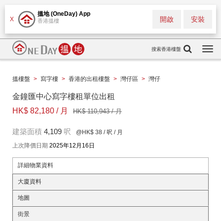
搵地 (OneDay) App
開啟
安裝
X
香港搵樓
搜索香港樓盤
Togg
navi
搵樓盤
>
寫字樓
>
香港的出租樓盤
>
灣仔區
>
灣仔
金鐘匯中心寫字樓租單位出租
HK$ 82,180 / 月
HK$ 110,943 / 月
建築面積
4,109
呎
@HK$ 38
/ 呎 / 月
上次降價日期
2025年12月16日
詳細物業資料
大廈資料
地圖
街景