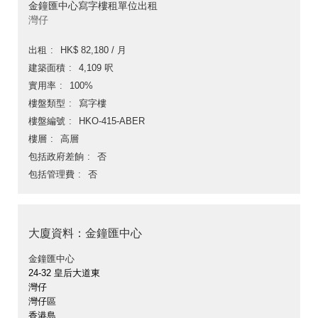
金鐘匯中心寫字樓租單位出租
灣仔
出租
HK$ 82,180 / 月
建築面積
4,109 呎
實用率
100%
樓盤類型
寫字樓
樓盤編號
HKO-415-ABER
樓層
高層
包括政府差餉
否
包括管理費
否
大廈資料：金鐘匯中心
金鐘匯中心
24-32 皇后大道東
灣仔
灣仔區
香港島