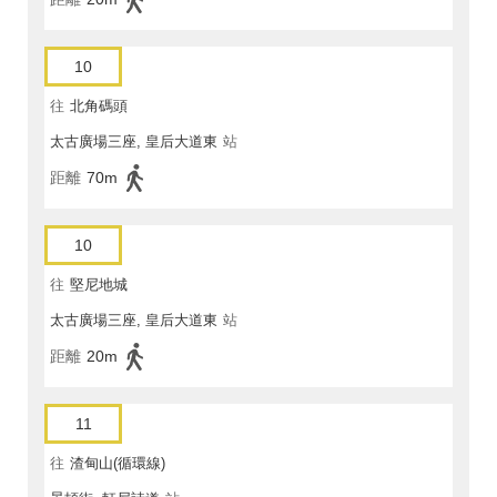
10
往
北角碼頭
太古廣場三座, 皇后大道東
站
距離
70m
10
往
堅尼地城
太古廣場三座, 皇后大道東
站
距離
20m
11
往
渣甸山(循環線)