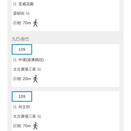
往
荃威花園
晏頓街
站
距離
70m
九巴/新巴
109
往
中環(港澳碼頭)
太古廣場三座
站
距離
20m
109
往
何文田
太古廣場三座
站
距離
70m