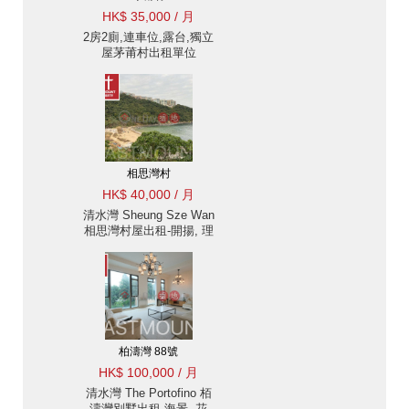
HK$ 35,000 / 月
2房2廁,連車位,露台,獨立
屋茅莆村出租單位
相思灣村
HK$ 40,000 / 月
清水灣 Sheung Sze Wan
相思灣村屋出租-開揚, 理
想花園 | 物業 ID:2815相
思灣村出售單位
柏濤灣 88號
HK$ 100,000 / 月
清水灣 The Portofino 栢
濤灣別墅出租-海景, 花