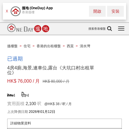
搵地 (OneDay) App
開啟
安裝
X
香港搵樓
搜索香港樓盤
Togg
navi
搵樓盤
>
住宅
>
香港的出租樓盤
>
西貢
>
清水灣
已過期
4房4廁,海景,連車位,露台《大坑口村出租單
位》
HK$ 76,000 / 月
HK$ 80,000 / 月
4
4
實用面積
2,100
呎
@HK$ 38
/ 呎 / 月
上次降價日期
2026年01月12日
詳細物業資料