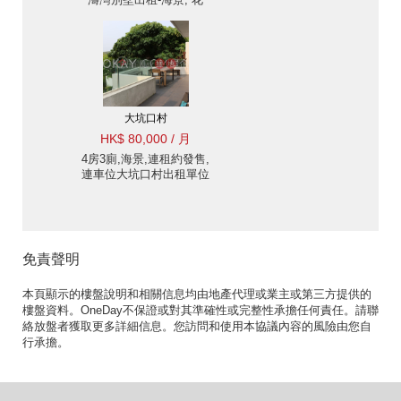
園,星級會所 | Eastmount
Property 東豪地產
ID:2885柏濤灣 88號出售
單位
大坑口村
HK$ 80,000 / 月
4房3廁,海景,連租約發售,
連車位大坑口村出租單位
免責聲明
本頁顯示的樓盤說明和相關信息均由地產代理或業主或第三方提供的
樓盤資料。OneDay不保證或對其準確性或完整性承擔任何責任。請聯
絡放盤者獲取更多詳細信息。您訪問和使用本協議內容的風險由您自
行承擔。