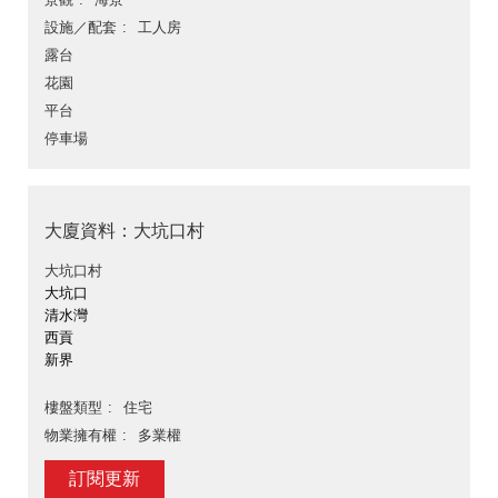
設施／配套
工人房
露台
花園
平台
停車場
大廈資料：大坑口村
大坑口村
大坑口
清水灣
西貢
新界
樓盤類型
住宅
物業擁有權
多業權
訂閱更新