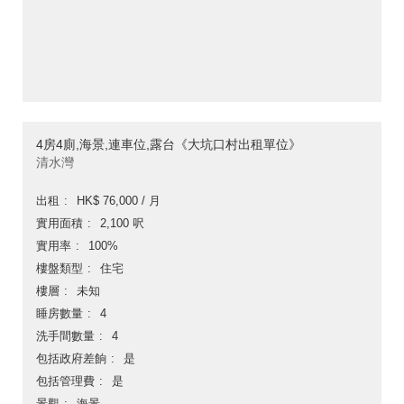
4房4廁,海景,連車位,露台《大坑口村出租單位》
清水灣
出租
HK$ 76,000 / 月
實用面積
2,100 呎
實用率
100%
樓盤類型
住宅
樓層
未知
睡房數量
4
洗手間數量
4
包括政府差餉
是
包括管理費
是
景觀
海景