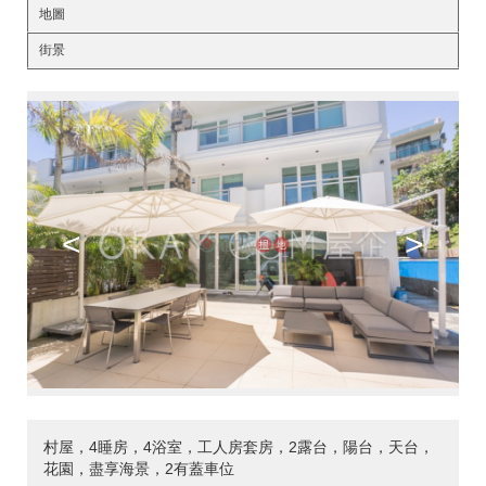
地圖
街景
<
>
村屋，4睡房，4浴室，工人房套房，2露台，陽台，天台，
花園，盡享海景，2有蓋車位