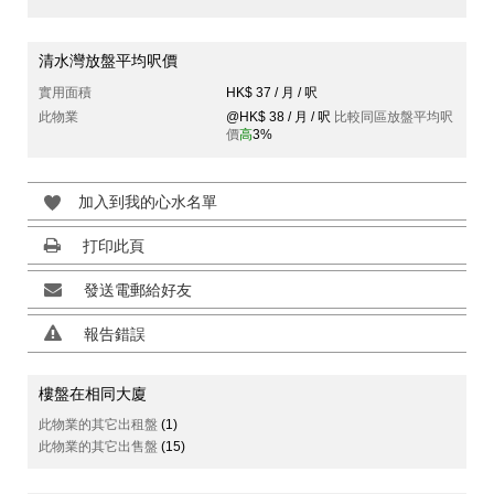
清水灣放盤平均呎價
實用面積
HK$ 37 / 月 / 呎
此物業
@HK$ 38 / 月 / 呎
比較同區放盤平均呎
價
高
3%
加入到我的心水名單
打印此頁
發送電郵給好友
報告錯誤
樓盤在相同大廈
此物業的其它出租盤
(1)
此物業的其它出售盤
(15)