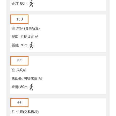
距離
80m
15B
往
灣仔 (會展新翼)
紀園, 司徒拔道
站
距離
70m
66
往
馬坑邨
東山臺, 司徒拔道
站
距離
80m
66
往
中環(交易廣場)