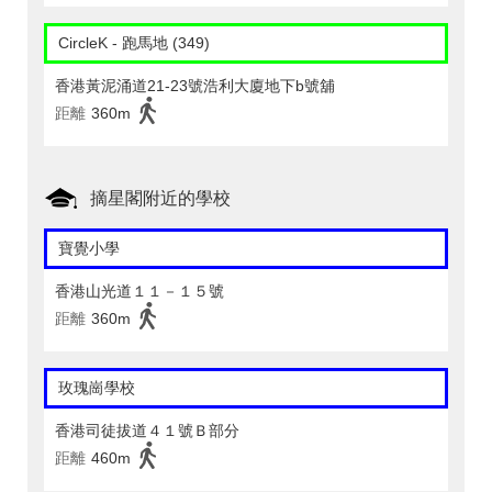
CircleK - 跑馬地 (349)
香港黃泥涌道21-23號浩利大廈地下b號舖
距離
360m
摘星閣附近的學校
寶覺小學
香港山光道１１－１５號
距離
360m
玫瑰崗學校
香港司徒拔道４１號Ｂ部分
距離
460m