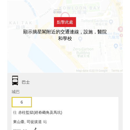
點擊此處
顯示摘星閣附近的交通連線，設施，醫院
和學校
巴士
城巴
6
往
赤柱監獄(經舂磡角及馬坑)
東山臺, 司徒拔道
站