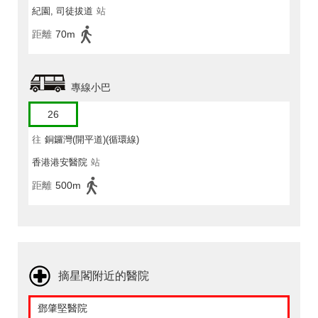
紀園, 司徒拔道
站
距離
70m
專線小巴
26
往
銅鑼灣(開平道)(循環線)
香港港安醫院
站
距離
500m
摘星閣附近的醫院
鄧肇堅醫院