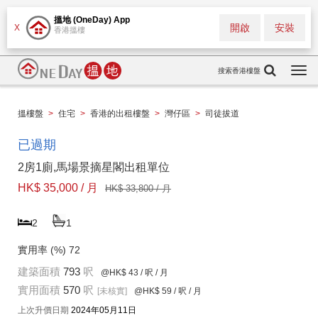
搵地 (OneDay) App
開啟
安裝
X
香港搵樓
搜索香港樓盤
Togg
navi
搵樓盤
>
住宅
>
香港的出租樓盤
>
灣仔區
>
司徒拔道
已過期
2房1廁,馬場景摘星閣出租單位
HK$ 35,000 / 月
HK$ 33,800 / 月
2
1
實用率 (%)
72
建築面積
793
呎
@HK$ 43
/ 呎 / 月
實用面積
570
呎
[未核實]
@HK$ 59
/ 呎 / 月
上次升價日期
2024年05月11日