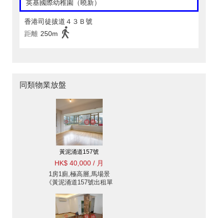
英基國際幼稚園（曉新）
香港司徒拔道４３Ｂ號
距離
250m
同類物業放盤
黃泥涌道157號
HK$ 40,000 / 月
1房1廁,極高層,馬場景
《黃泥涌道157號出租單
位》