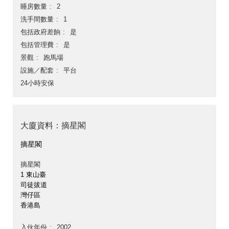
睡房數量
2
洗手間數量
1
包括政府差餉
是
包括管理費
是
景觀
跑馬場
設施／配套
平台
24小時安保
大廈資料：摘星閣
摘星閣
摘星閣
1 東山臺
司徒拔道
灣仔區
香港島
入伙年份
2002