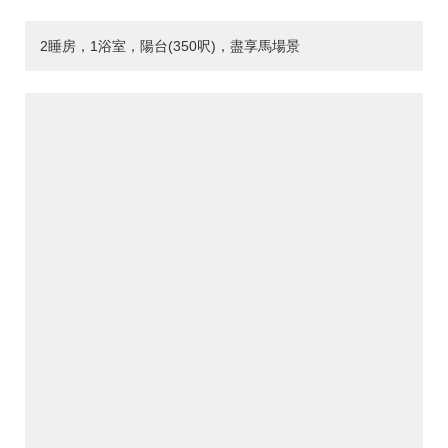
2睡房，1浴室，陽台(350呎)，盡享馬場景