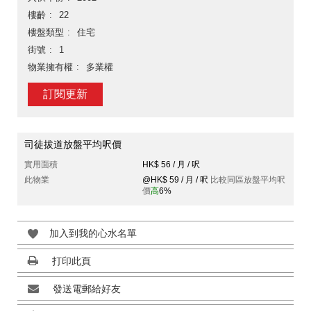
樓齡
22
樓盤類型
住宅
街號
1
物業擁有權
多業權
訂閱更新
司徒拔道放盤平均呎價
實用面積
HK$ 56 / 月 / 呎
此物業
@HK$ 59 / 月 / 呎
比較同區放盤平均呎
價
高
6%
加入到我的心水名單
打印此頁
發送電郵給好友