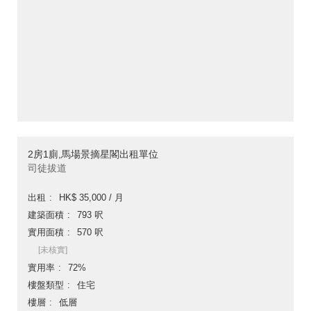
2房1廁,馬場景摘星閣出租單位
司徒拔道
出租
HK$ 35,000 / 月
建築面積
793 呎
實用面積
570 呎
[未核實]
實用率
72%
樓盤類型
住宅
樓層
低層