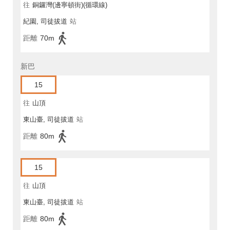
往
銅鑼灣(邊寧頓街)(循環線)
紀園, 司徒拔道
站
距離
70m
新巴
15
往
山頂
東山臺, 司徒拔道
站
距離
80m
15
往
山頂
東山臺, 司徒拔道
站
距離
80m