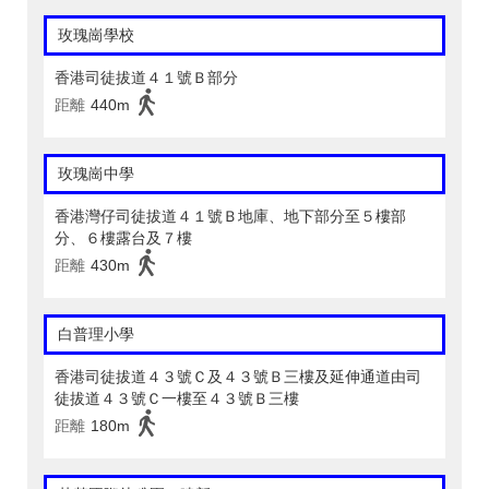
玫瑰崗學校
香港司徒拔道４１號Ｂ部分
距離
440m
玫瑰崗中學
香港灣仔司徒拔道４１號Ｂ地庫、地下部分至５樓部
分、６樓露台及７樓
距離
430m
白普理小學
香港司徒拔道４３號Ｃ及４３號Ｂ三樓及延伸通道由司
徒拔道４３號Ｃ一樓至４３號Ｂ三樓
距離
180m