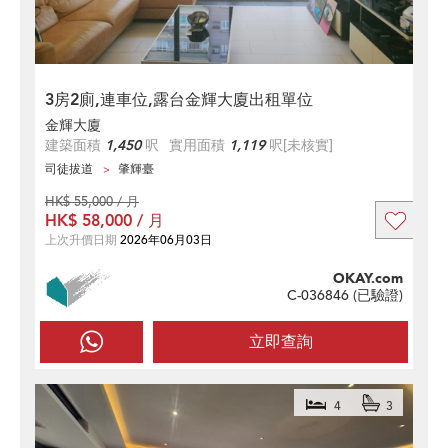
3房2廁,連車位,露台金輝大廈出租單位
金輝大廈
建築面積
1,450
呎
實用面積
1,119
呎
[未核實]
司徒拔道
肇輝臺
HK$ 55,000 / 月
HK$ 58,000 / 月
上次升價日期
2026年06月03日
OKAY.com
C-036846 (
已驗證
)
立即查詢
4
3