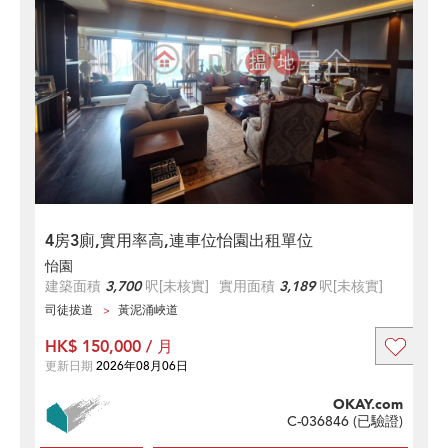
4房3廁,實用率高,連車位怡園出租單位
怡園
建築面積
3,700
呎
[未核實]
實用面積
3,189
呎
[未核實]
司徒拔道
黃泥涌峽道
HK$ 150,000 / 月
更新日期
2026年08月06日
OKAY.com
C-036846 (
已驗證
)