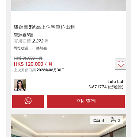
肇輝臺8號高上住宅單位出租
肇輝臺8號
實用面積
2,373
呎
司徒拔道
肇輝臺
HK$ 96,000 / 月
HK$ 120,000 / 月
上次升價日期
2026年06月30日
Lulu Lai
S-671774 (
已驗證
)
立即查詢
4
3