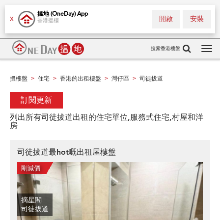
搵地 (OneDay) App
開啟
安裝
X
香港搵樓
搜索香港樓盤
Tog
navi
搵樓盤
住宅
香港的出租樓盤
灣仔區
司徒拔道
>
>
>
>
訂閱更新
列出所有司徒拔道出租的住宅單位,服務式住宅,村屋和洋
房
司徒拔道最hot嘅出租屋樓盤
摘星閣
司徒拔道