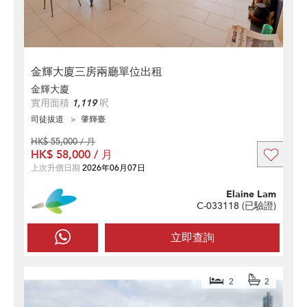
金輝大廈三房兩廳單位出租
金輝大廈
實用面積
1,119
呎
司徒拔道
肇輝臺
HK$ 55,000 / 月
HK$ 58,000 / 月
上次升價日期
2026年06月07日
Elaine Lam
C-033118 (
已驗證
)
立即查詢
2
2