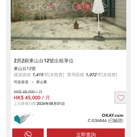
2房2廁東山台12號出租單位
東山台12號
建築面積
1,415
呎
[未核實]
實用面積
1,072
呎
[未核實]
司徒拔道
東山臺
HK$ 48,000 / 月
HK$ 45,000 / 月
上次降價日期
2026年08月01日
OKAY.com
C-036846 (
已驗證
)
立即查詢