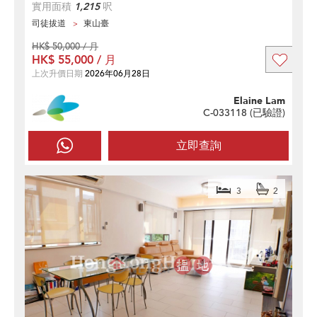
實用面積
1,215
呎
司徒拔道
東山臺
HK$ 50,000 / 月
HK$ 55,000 / 月
上次升價日期
2026年06月28日
Elaine Lam
C-033118 (
已驗證
)
立即查詢
3
2