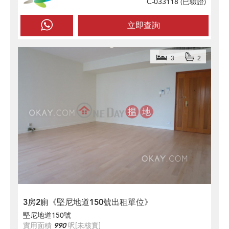
C-033118 (
已驗證
)
立即查詢
3
2
3房2廁《堅尼地道150號出租單位》
堅尼地道150號
實用面積
990
呎
[未核實]