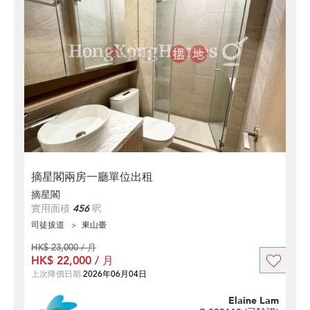
摘星閣兩房一廳單位出租
摘星閣
實用面積
456
呎
司徒拔道
東山臺
HK$ 23,000 / 月
HK$ 22,000 / 月
上次降價日期
2026年06月04日
Elaine Lam