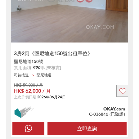
3房2廁《堅尼地道150號出租單位》
堅尼地道150號
實用面積
990
呎
[未核實]
司徒拔道
堅尼地道
HK$ 59,000 / 月
HK$ 62,000 / 月
上次升價日期
2026年06月24日
OKAY.com
C-036846 (
已驗證
)
立即查詢