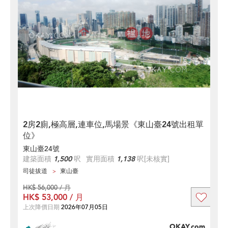
2房2廁,極高層,連車位,馬場景《東山臺24號出租單
位》
東山臺24號
建築面積
1,500
呎
實用面積
1,138
呎
[未核實]
司徒拔道
東山臺
HK$ 56,000 / 月
HK$ 53,000 / 月
上次降價日期
2026年07月05日
OKAY.com