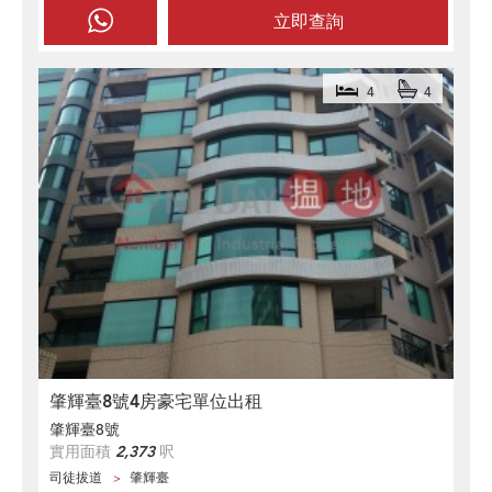
立即查詢
4
4
肇輝臺8號4房豪宅單位出租
肇輝臺8號
實用面積
2,373
呎
司徒拔道
肇輝臺