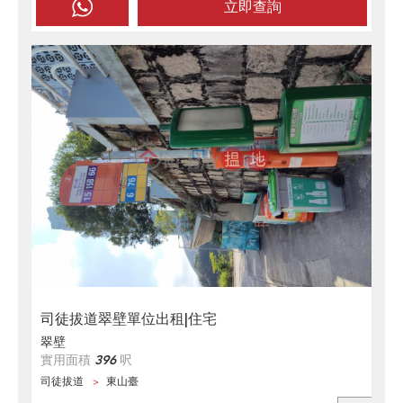
立即查詢
司徒拔道翠壁單位出租|住宅
翠壁
實用面積
396
呎
司徒拔道
東山臺