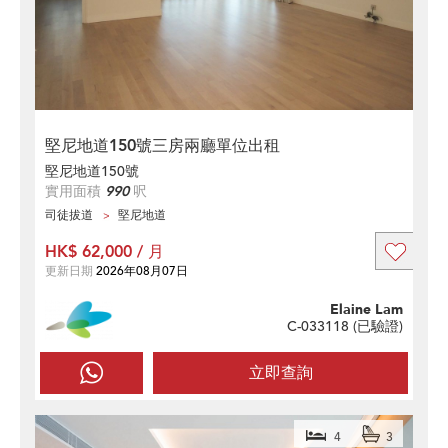
堅尼地道150號三房兩廳單位出租
堅尼地道150號
實用面積
990
呎
司徒拔道
堅尼地道
HK$ 62,000 / 月
更新日期
2026年08月07日
Elaine Lam
C-033118 (
已驗證
)
立即查詢
4
3