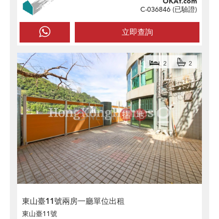
OKAY.com
C-036846 (
已驗證
)
立即查詢
2
2
東山臺11號兩房一廳單位出租
東山臺11號