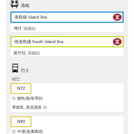
港鐵
港島綫 Island line
灣仔
港鐵站
南港島綫 South Island line
黃竹坑
港鐵站
巴士
城巴
N72
往
鰂魚涌(海澤街)
厚德里, 黃泥涌道
站
N90
往
中環(港澳碼頭)