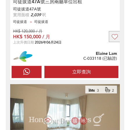
司徒拔道47A號三房兩廳單位出租
司徒拔道47A號
實用面積
2,039
呎
司徒拔道
司徒拔道
HK$ 120,000 / 月
HK$ 150,000 / 月
上次升價日期
2026年06月24日
Elaine Lam
C-033118 (
已驗證
)
立即查詢
3
2