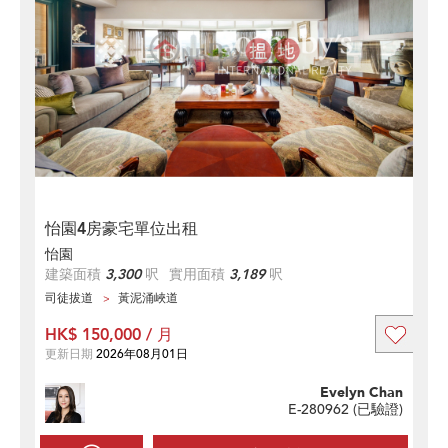
怡園4房豪宅單位出租
怡園
建築面積
3,300
呎
實用面積
3,189
呎
司徒拔道
黃泥涌峽道
HK$ 150,000 / 月
更新日期
2026年08月01日
Evelyn Chan
E-280962 (
已驗證
)