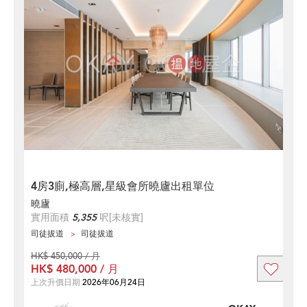
4房3廁,極高層,星級會所曉廬出租單位
曉廬
實用面積
5,355
呎
[未核實]
司徒拔道
司徒拔道
HK$ 450,000 / 月
HK$ 480,000 / 月
上次升價日期
2026年06月24日