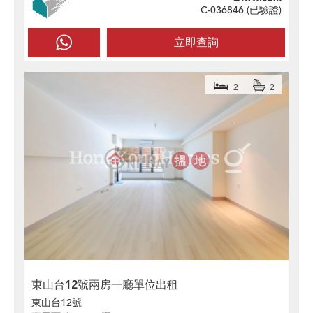
C-036846 (
已驗證
)
立即查詢
2
2
東山台12號兩房一廳單位出租
東山台12號