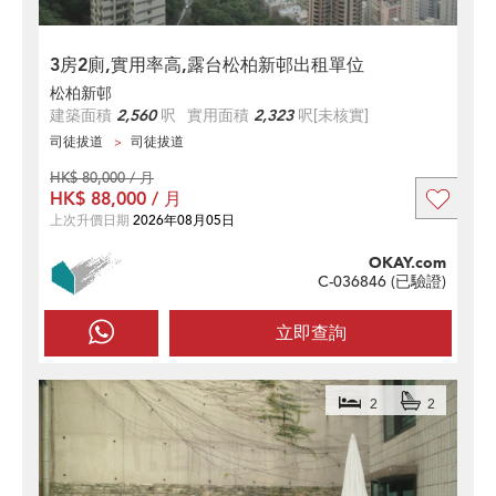
3房2廁,實用率高,露台松柏新邨出租單位
松柏新邨
建築面積
2,560
呎
實用面積
2,323
呎
[未核實]
司徒拔道
司徒拔道
HK$ 80,000 / 月
HK$ 88,000 / 月
上次升價日期
2026年08月05日
OKAY.com
C-036846 (
已驗證
)
立即查詢
2
2