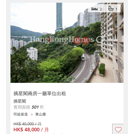
2
1
摘星閣兩房一廳單位出租
摘星閣
實用面積
501
呎
司徒拔道
東山臺
HK$ 40,000 / 月
HK$ 48,000 / 月