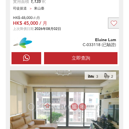
實用面積
1,135
呎
司徒拔道
東山臺
HK$ 48,000 / 月
HK$ 45,000 / 月
上次降價日期
2026年08月02日
Elaine Lam
C-033118 (
已驗證
)
立即查詢
3
2