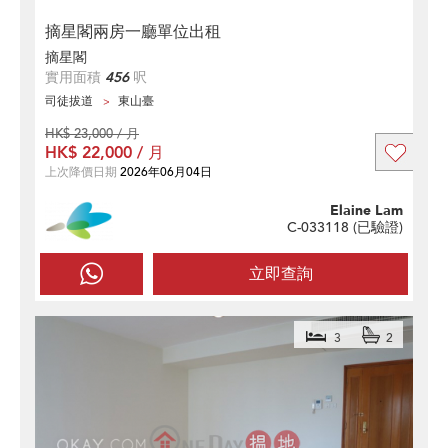
摘星閣兩房一廳單位出租
摘星閣
實用面積
456
呎
司徒拔道
東山臺
HK$ 23,000 / 月
HK$ 22,000 / 月
上次降價日期
2026年06月04日
Elaine Lam
C-033118 (
已驗證
)
立即查詢
3
2