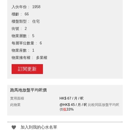
入伙年份
1958
樓齡
66
樓盤類型
住宅
街號
2
物業層數
5
每層單位數量
6
物業座數
1
物業擁有權
多業權
訂閱更新
跑馬地放盤平均呎價
實用面積
HK$ 67 / 月 / 呎
此物業
@HK$ 45 / 月 / 呎
比較同區放盤平均呎
價
低
33%
加入到我的心水名單