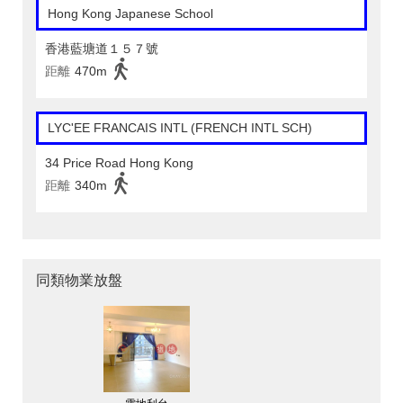
Hong Kong Japanese School
香港藍塘道１５７號
距離
470m
LYC'EE FRANCAIS INTL (FRENCH INTL SCH)
34 Price Road Hong Kong
距離
340m
同類物業放盤