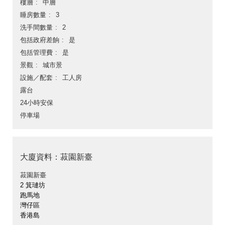
樓層
中層
睡房數量
3
洗手間數量
2
包括政府差餉
是
包括管理費
是
景觀
城市景
設施／配套
工人房
露台
24小時安保
停車場
大廈資料：菽園新臺
菽園新臺
2 箕璉坊
跑馬地
灣仔區
香港島