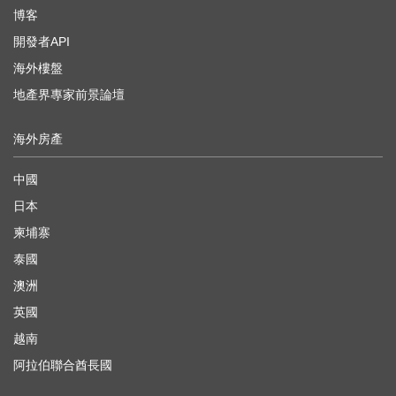
博客
開發者API
海外樓盤
地產界專家前景論壇
海外房產
中國
日本
柬埔寨
泰國
澳洲
英國
越南
阿拉伯聯合酋長國