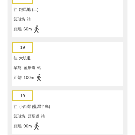
往
跑馬地 (上)
箕璉坊
站
距離
60m
19
往
大坑道
翠苑, 藍塘道
站
距離
100m
19
往
小西灣 (藍灣半島)
箕璉坊, 藍塘道
站
距離
90m