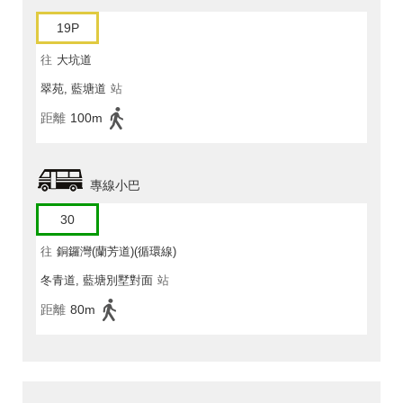
19P
往
大坑道
翠苑, 藍塘道
站
距離
100m
專線小巴
30
往
銅鑼灣(蘭芳道)(循環線)
冬青道, 藍塘別墅對面
站
距離
80m