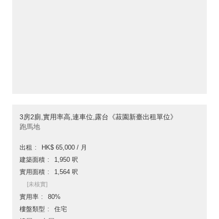
3房2廁,實用率高,連車位,露台《菽園新臺出租單位》
跑馬地
出租
HK$ 65,000 / 月
建築面積
1,950 呎
實用面積
1,564 呎
[未核實]
實用率
80%
樓盤類型
住宅