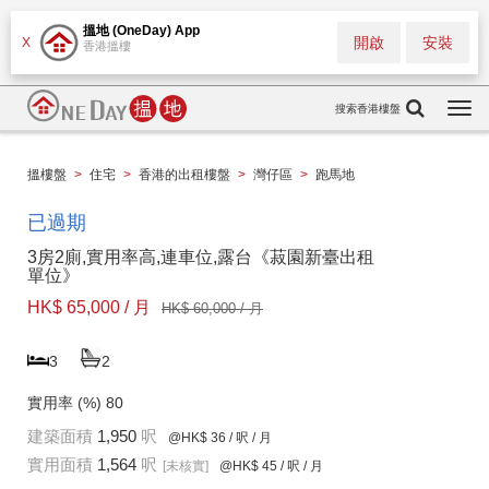
搵地 (OneDay) App
開啟
安裝
X
香港搵樓
搜索香港樓盤
Togg
navi
搵樓盤
>
住宅
>
香港的出租樓盤
>
灣仔區
>
跑馬地
已過期
3房2廁,實用率高,連車位,露台《菽園新臺出租
單位》
HK$ 65,000 / 月
HK$ 60,000 / 月
3
2
實用率 (%)
80
建築面積
1,950
呎
@HK$ 36
/ 呎 / 月
實用面積
1,564
呎
[未核實]
@HK$ 45
/ 呎 / 月