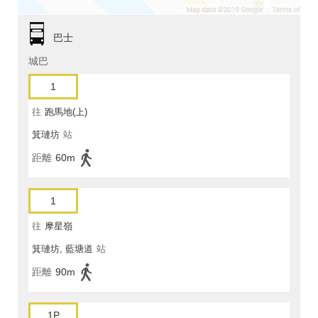
巴士
城巴
1
往
跑馬地(上)
箕璉坊
站
距離
60m
1
往
摩星嶺
箕璉坊, 藍塘道
站
距離
90m
1P