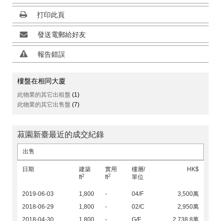
打印此頁
發送電郵給好友
報告錯誤
樓盤在相同大廈
此物業的其它出租盤
(1)
此物業的其它出售盤
(7)
菽園新臺最近的成交紀錄
出售
日期
建築
實用
樓層/
HK$
2
2
ft
ft
單位
2019-06-03
1,800
-
04/F
3,500萬
2018-06-29
1,800
-
02/C
2,950萬
2018-04-30
1,800
-
G/F
2,738.8萬