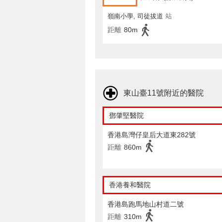
嶺南小學, 司徒拔道
站
距離
80m
東山臺11號附近的醫院
鄧肇堅醫院
香港島灣仔皇后大道東282號
距離
860m
香港養和醫院
香港島跑馬地山村道二號
距離
310m