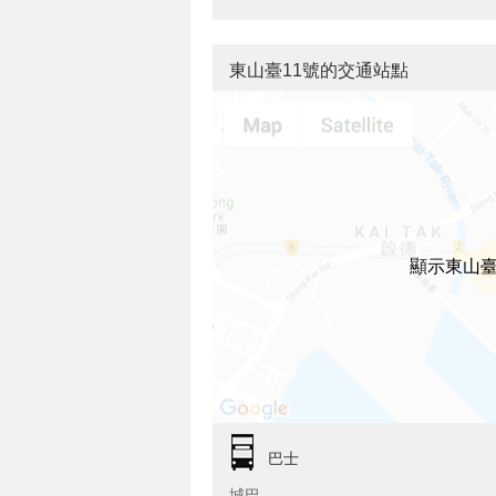
東山臺11號的交通站點
顯示東山臺
巴士
城巴