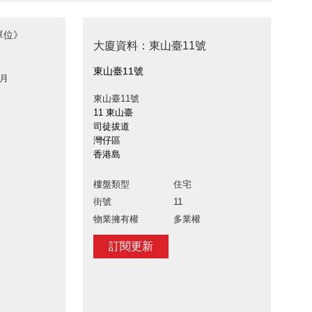
單位》
大廈資料：東山臺11號
東山臺11號
 月
東山臺11號
11 東山臺
司徒拔道
灣仔區
香港島
樓盤類型
住宅
街號
11
物業擁有權
多業權
訂閱更新