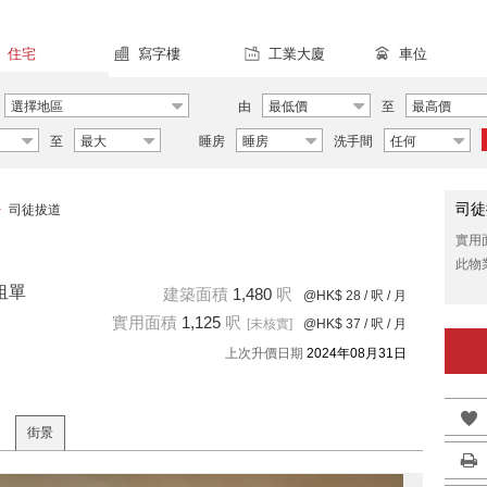
住宅
寫字樓
工業大廈
車位
選擇地區
由
最低價
至
最高價
至
最大
睡房
睡房
洗手間
任何
司徒
>
司徒拔道
實用
此物
租單
建築面積
1,480
呎
@HK$ 28
/ 呎 / 月
實用面積
1,125
呎
[未核實]
@HK$ 37
/ 呎 / 月
上次升價日期
2024年08月31日
街景