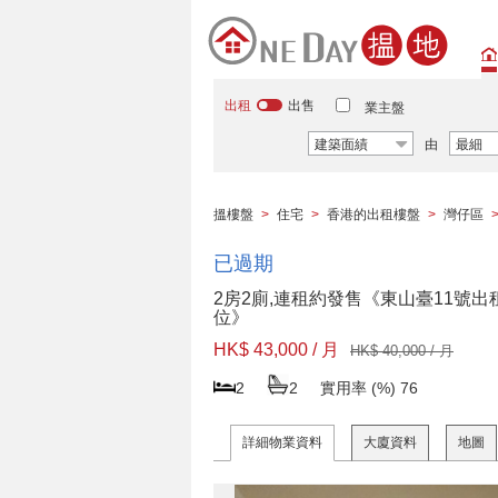
出租
出售
業主盤
建築面績
由
最細
搵樓盤
>
住宅
>
香港的出租樓盤
>
灣仔區
已過期
2房2廁,連租約發售《東山臺11號出
位》
HK$ 43,000 / 月
HK$ 40,000 / 月
2
2
實用率 (%)
76
詳細物業資料
大廈資料
地圖