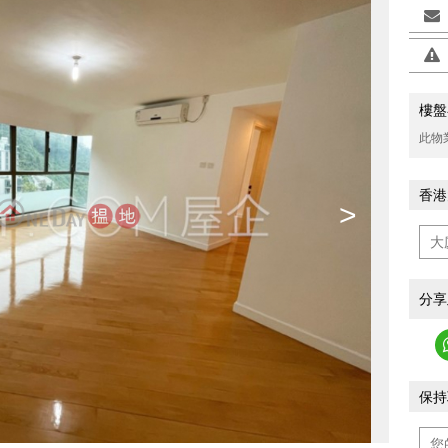
樓盤
此物
香港
>
分享
保持