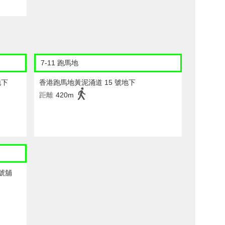
7-11 跑馬地
地下
香港跑馬地黃泥涌道 15 號地下
距離
420m
號舖