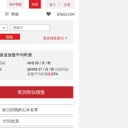
海外樓盤
放盤
登入
註冊
商舖
ENGLISH
搜索
更多搜索選項
拔道放盤平均呎價
面積
HK$ 56 / 月 / 呎
業
@HK$ 37 / 月 / 呎
比較同區
放盤平均呎價
低
33%
查詢類似樓盤
加入到我的心水名單
打印此頁