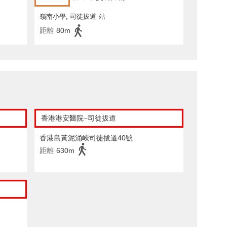
嶺南小學, 司徒拔道
站
距離
80m
香港港安醫院–司徒拔道
香港島黃泥涌峽司徒拔道40號
距離
630m