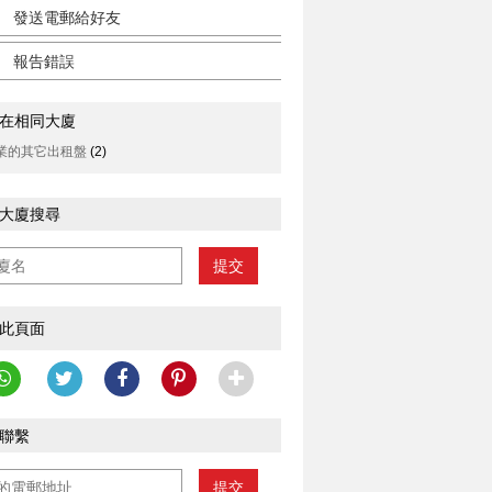
發送電郵給好友
報告錯誤
在相同大廈
業的其它出租盤
(2)
大廈搜尋
提交
此頁面
聯繫
提交