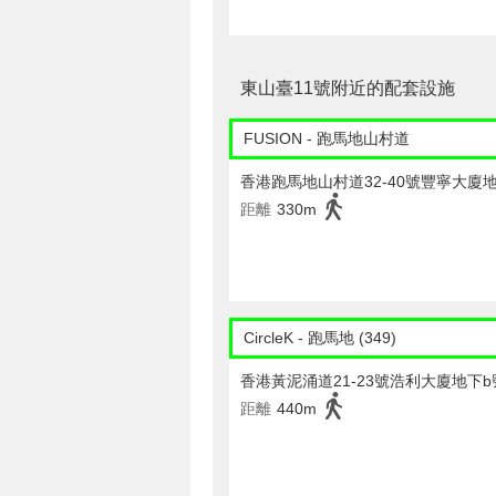
東山臺11號附近的配套設施
FUSION - 跑馬地山村道
香港跑馬地山村道32-40號豐寧大廈
距離
330m
CircleK - 跑馬地 (349)
香港黃泥涌道21-23號浩利大廈地下b
距離
440m