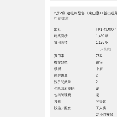
2房2廁,連租約發售《東山臺11號出租
司徒拔道
出租
HK$ 43,000 /
建築面積
1,480 呎
實用面積
1,125 呎
[未核實]
實用率
76%
樓盤類型
住宅
樓層
中層
睡房數量
2
洗手間數量
2
包括政府差餉
是
包括管理費
是
景觀
開揚景
設施／配套
工人房
24小時安保