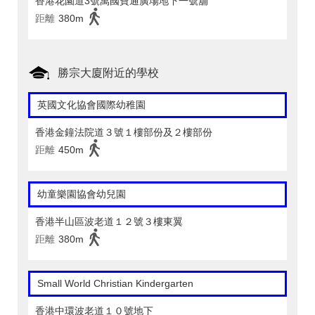
香港花園道3號萬國寶通廣場地下一號舖
距離
380m
勝宗大廈附近的學校
英國文化協會國際幼稚園
香港金鐘法院道３號１樓部份及２樓部份
距離
450m
幼童樂園協會幼兒園
香港半山區波老道１２號３樓東翼
距離
380m
Small World Christian Kindergarten
香港中環波老道１０號地下