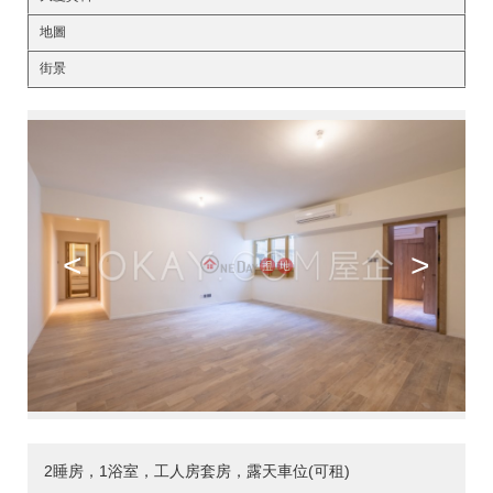
地圖
街景
<
>
2睡房，1浴室，工人房套房，露天車位(可租)