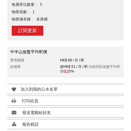
每層單位數量
5
物業座數
1
物業擁有權
多業權
訂閱更新
中半山放盤平均呎價
實用面積
HK$ 68 / 月 / 呎
此物業
@HK$ 51 / 月 / 呎
比較同區放盤平均呎
價
低
25%
加入到我的心水名單
打印此頁
發送電郵給好友
報告錯誤