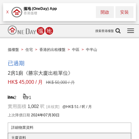
搵地 (OneDay) App
開啟
安裝
X
香港搵樓
搜索香港樓盤
Togg
navi
搵樓盤
>
住宅
>
香港的出租樓盤
>
中區
>
中半山
已過期
2房1廁《勝宗大廈出租單位》
HK$ 45,000 / 月
HK$ 50,000 / 月
2
1
實用面積
1,002
呎
[未核實]
@HK$ 51
/ 呎 / 月
上次降價日期
2024年07月30日
詳細物業資料
大廈資料