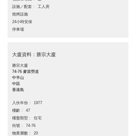
設施／配套
工人房
燒烤設施
24小時安保
停車場
大廈資料：勝宗大廈
勝宗大廈
74-76 麥當勞道
中半山
中區
香港島
入伙年份
1977
樓齡
47
樓盤類型
住宅
街號
74-76
物業層數
20