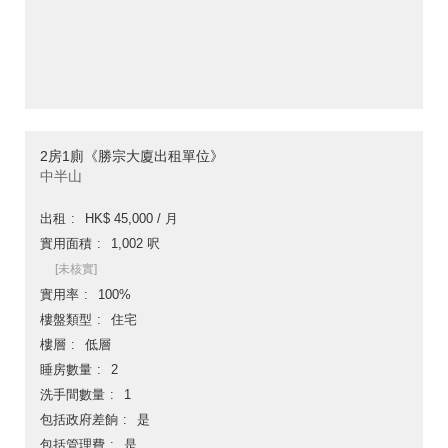
2房1廁《勝宗大廈出租單位》
中半山
出租
HK$ 45,000 / 月
實用面積
1,002 呎
[未核實]
實用率
100%
樓盤類型
住宅
樓層
低層
睡房數量
2
洗手間數量
1
包括政府差餉
是
包括管理費
是