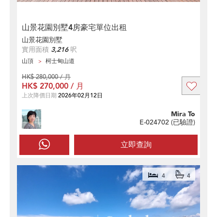
山景花園別墅4房豪宅單位出租
山景花園別墅
實用面積
3,216
呎
山頂
柯士甸山道
HK$ 280,000 / 月
HK$ 270,000 / 月
上次降價日期
2026年02月12日
Mira To
E-024702 (
已驗證
)
立即查詢
4
4