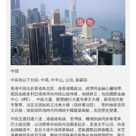
中區
中區有以下分區:
中環
,
中半山
,
山頂
,
蘇豪區
香港中區位於香港島北部，係香港嘅政治、經濟同金融心臟地帶。
呢區由維多利亞港南岸向內陸山坡伸展，地標林立，包括國際金融
中心（IFC）、中銀大廈、匯豐總行大廈等摩天大樓，展現現代都
市繁華。法定古蹟如前立法會大樓（現終審法院）、聖約翰座堂同
文武廟，保留殖民地時代同傳統中國建築風貌，見證歷史變遷。
中區交通四通八達，港鐵港島線、荃灣線、機場快線同多條電車、
巴士線交匯，山頂纜車亦由區內花園道起步，直達太平山頂。街道
如德輔道中、皇后大道中係商業樞紐，雲集國際品牌旗艦店、米芝
蓮餐廳同高級寫字樓。蘭桂坊同蘇豪區夜晚化身熱鬧酒吧街，吸引