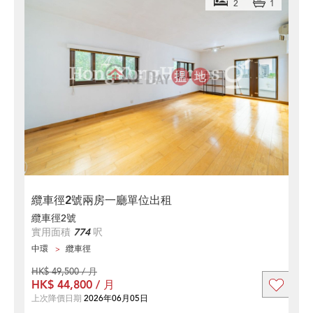
2
1
纜車徑2號兩房一廳單位出租
纜車徑2號
實用面積
774
呎
中環
纜車徑
HK$ 49,500 / 月
HK$ 44,800 / 月
上次降價日期
2026年06月05日