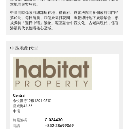
本地同遊客狂歡。
中區同時係政府總部所在地，禮賓府、終審法院同多個政府部門坐
落於此。每日清晨，菲傭於遮打花園、匯豐總行地下廣場聚會，形
成獨特「週日中環」景象。呢區融合中西文化、古老與現代，係香
港最具代表性嘅核心區域。
中區地產代理
Central
余悅禮行12樓1201-05室
雲咸街43-55
中環
C-024430
牌照號碼
+852-28699069
電話