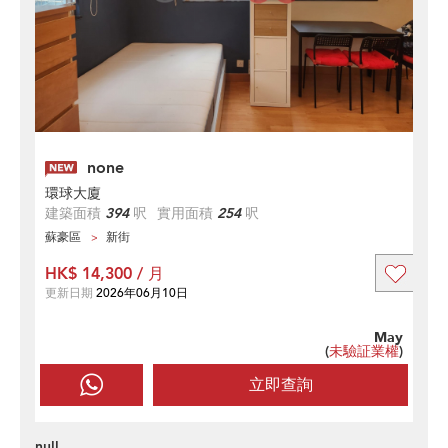
none
環球大廈
建築面積
394
呎
實用面積
254
呎
蘇豪區
新街
HK$ 14,300 / 月
更新日期
2026年06月10日
May
(
未驗証業權
)
立即查詢
null