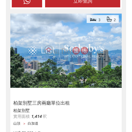
立即查詢
3
2
柏架別墅三房兩廳單位出租
柏架別墅
實用面積
1,414
呎
山頂
白加道