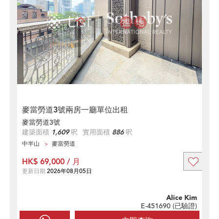
麥當勞道3號兩房一廳單位出租
麥當勞道3號
建築面積
1,609
呎
實用面積
886
呎
中半山
麥當勞道
HK$ 69,000 / 月
更新日期
2026年08月05日
Alice Kim
E-451690 (
已驗證
)