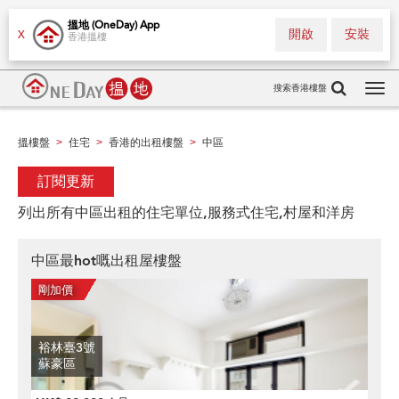
搵地 (OneDay) App
開啟
安裝
X
香港搵樓
搜索香港樓盤
Tog
navi
搵樓盤
住宅
香港的出租樓盤
中區
>
>
>
訂閱更新
列出所有中區出租的住宅單位,服務式住宅,村屋和洋房
中區最hot嘅出租屋樓盤
裕林臺3號
蘇豪區