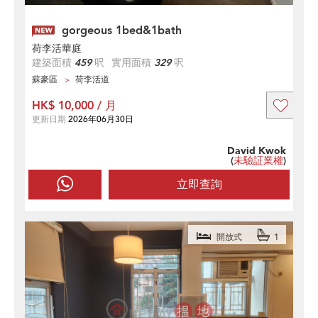
gorgeous 1bed&1bath
荷李活華庭
建築面積
459
呎
實用面積
329
呎
蘇豪區
荷李活道
HK$ 10,000 / 月
更新日期
2026年06月30日
David Kwok
(
未驗証業權
)
立即查詢
開放式
1