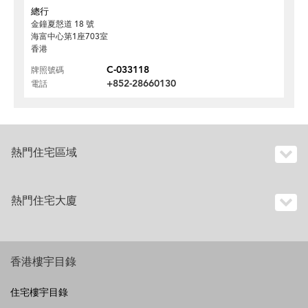
總行
金鐘夏慤道 18 號
海富中心第1座703室
香港
C-033118
牌照號碼
+852-28660130
電話
熱門住宅區域
熱門住宅大廈
香港樓宇目錄
住宅樓宇目錄