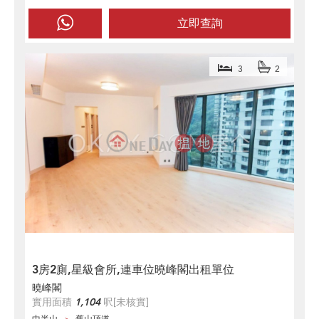
立即查詢
3
2
3房2廁,星級會所,連車位曉峰閣出租單位
曉峰閣
實用面積
1,104
呎
[未核實]