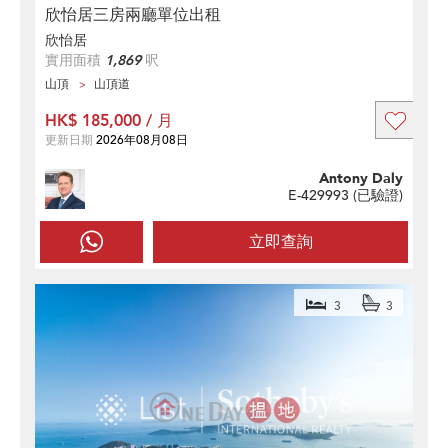
欣怡居三房兩廳單位出租
欣怡居
實用面積
1,869
呎
山頂
山頂道
HK$ 185,000 / 月
更新日期
2026年08月08日
Antony Daly
E-429993 (
已驗證
)
立即查詢
3
3