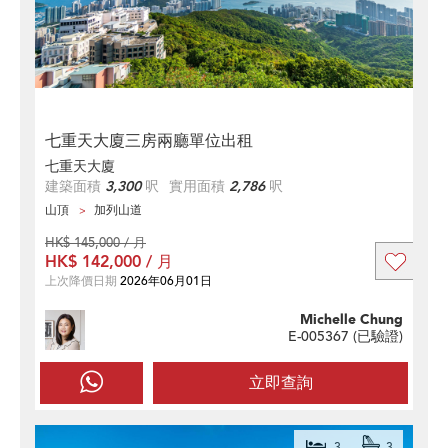
七重天大廈三房兩廳單位出租
七重天大廈
建築面積
3,300
呎
實用面積
2,786
呎
山頂
加列山道
HK$ 145,000 / 月
HK$ 142,000 / 月
上次降價日期
2026年06月01日
Michelle Chung
E-005367 (
已驗證
)
立即查詢
3
3