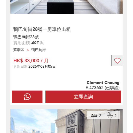
鴨巴甸街28號一房單位出租
鴨巴甸街28號
實用面積
407
呎
蘇豪區
鴨巴甸街
HK$ 33,000 / 月
更新日期
2026年08月05日
Clement Cheung
E-473652 (
已驗證
)
立即查詢
2
2