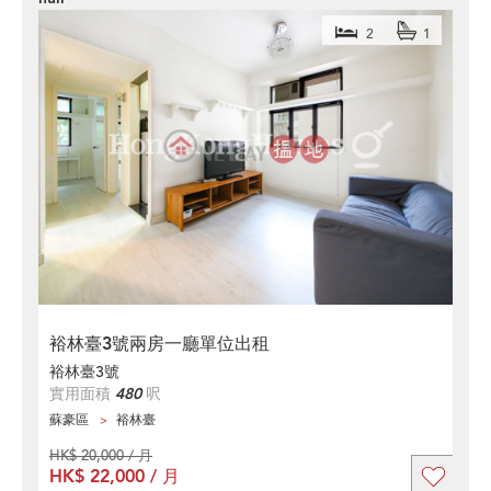
2
1
裕林臺3號兩房一廳單位出租
裕林臺3號
實用面積
480
呎
蘇豪區
裕林臺
HK$ 20,000 / 月
HK$ 22,000 / 月