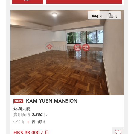
4
3
KAM YUEN MANSION
錦園大廈
實用面積
2,500
呎
中半山
舊山頂道
HK$ 98,000 / 月