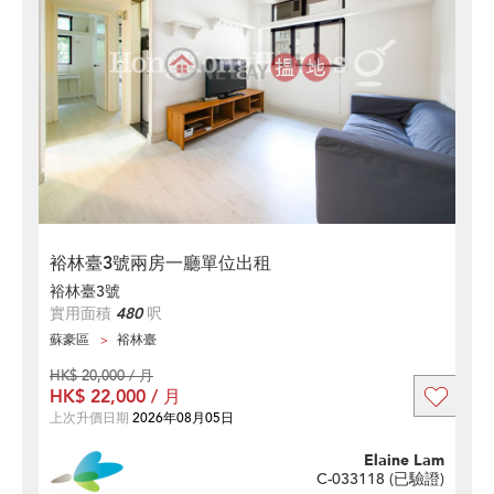
裕林臺3號兩房一廳單位出租
裕林臺3號
實用面積
480
呎
蘇豪區
裕林臺
HK$ 20,000 / 月
HK$ 22,000 / 月
上次升價日期
2026年08月05日
Elaine Lam
C-033118 (
已驗證
)