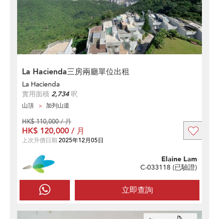
La Hacienda三房兩廳單位出租
La Hacienda
實用面積
2,734
呎
山頂
加列山道
HK$ 110,000 / 月
HK$ 120,000 / 月
上次升價日期
2025年12月05日
Elaine Lam
C-033118 (
已驗證
)
立即查詢