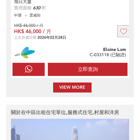
旭日大廈
實用面積
630
呎
中環
雲咸街
HK$ 44,000 / 月
HK$ 46,000 / 月
上次升價日期
2026年02月28日
Elaine Lam
C-033118 (
已驗證
)
立即查詢
VIEW MORE
關於在中區出租住宅單位,服務式住宅,村屋和洋房