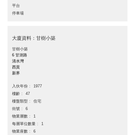
平台
停車場
大廈資料：甘樹小築
甘樹小築
6 甘澍路
清水灣
西貢
新界
入伙年份
1977
樓齡
47
樓盤類型
住宅
街號
6
物業層數
1
每層單位數量
1
物業座數
6