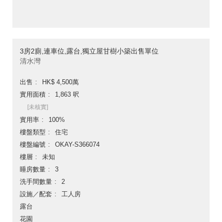
3房2廁,連車位,露台,獨立屋甘樹小築出售單位
清水灣
出售
HK$ 4,500萬
實用面積
1,863 呎
[未核實]
實用率
100%
樓盤類型
住宅
樓盤編號
OKAY-S366074
樓層
未知
睡房數量
3
洗手間數量
2
設施／配套
工人房
露台
花園