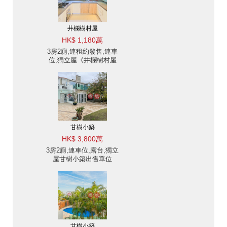
井欄樹村屋
HK$ 1,180萬
3房2廁,連租約發售,連車
位,獨立屋《井欄樹村屋
出售單位》
甘樹小築
HK$ 3,800萬
3房2廁,連車位,露台,獨立
屋甘樹小築出售單位
甘樹小築