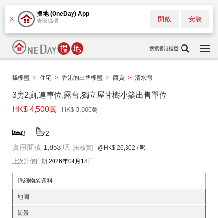
搵地 (OneDay) App
開啟
安裝
X
香港搵樓
搜索香港樓盤
Togg
navi
搵樓盤
>
住宅
>
香港的出售樓盤
>
西貢
>
清水灣
3房2廁,連車位,露台,獨立屋甘樹小築出售單位
HK$ 4,500萬
HK$ 3,800萬
3
2
實用面積
1,863
呎
[未核實]
@HK$ 26,302
/ 呎
上次升價日期
2026年04月18日
詳細物業資料
地圖
街景