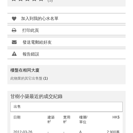
加入到我的心水名單
打印此頁
發送電郵給好友
報告錯誤
樓盤在相同大廈
此物業的其它出售盤
(1)
甘樹小築最近的成交紀錄
出售
日期
建築
實用
樓層/
HK$
2
2
ft
ft
單位
2012-03-26
-
-
A
2,900萬