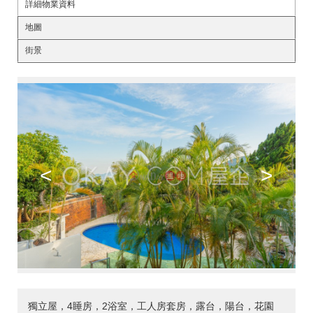
詳細物業資料
地圖
街景
<
>
獨立屋，4睡房，2浴室，工人房套房，露台，陽台，花園