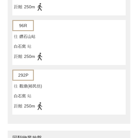
距離
250m
96R
往
鑽石山站
白石窩
站
距離
250m
292P
往
觀塘(裕民坊)
白石窩
站
距離
250m
同類物業放盤