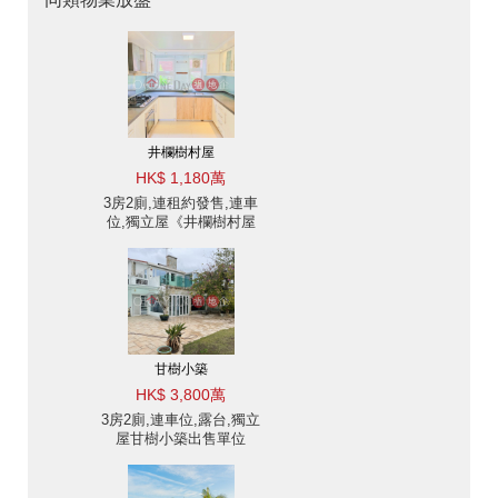
井欄樹村屋
HK$ 1,180萬
3房2廁,連租約發售,連車
位,獨立屋《井欄樹村屋
出售單位》
甘樹小築
HK$ 3,800萬
3房2廁,連車位,露台,獨立
屋甘樹小築出售單位