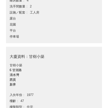
睡房數量
4
洗手間數量
2
設施／配套
工人房
露台
花園
平台
停車場
大廈資料：甘樹小築
甘樹小築
6 甘澍路
清水灣
西貢
新界
入伙年份
1977
樓齡
47
樓盤類型
住宅