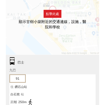
點擊此處
顯示甘樹小築附近的交通連線，設施，醫
院和學校
巴士
九巴
91
往
鑽石山站
白石窩
站
距離
250m