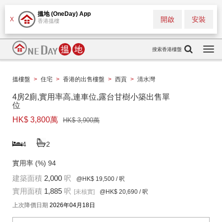
搵地 (OneDay) App
開啟
安裝
X
香港搵樓
搜索香港樓盤
Togg
navi
搵樓盤
>
住宅
>
香港的出售樓盤
>
西貢
>
清水灣
4房2廁,實用率高,連車位,露台甘樹小築出售單
位
HK$ 3,800萬
HK$ 3,900萬
4
2
實用率 (%)
94
建築面積
2,000
呎
@HK$ 19,500
/ 呎
實用面積
1,885
呎
[未核實]
@HK$ 20,690
/ 呎
上次降價日期
2026年04月18日