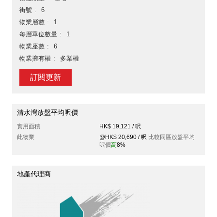
街號
6
物業層數
1
每層單位數量
1
物業座數
6
物業擁有權
多業權
訂閱更新
清水灣放盤平均呎價
實用面積
HK$ 19,121 / 呎
此物業
@HK$ 20,690 / 呎
比較同區放盤平均
呎價
高
8%
地產代理商