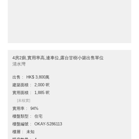
4房2廁,實用率高,連車位,露台甘樹小築出售單位
清水灣
出售
HK$ 3,800萬
建築面積
2,000 呎
實用面積
1,885 呎
[未核實]
實用率
94%
樓盤類型
住宅
樓盤編號
OKAY-S286113
樓層
未知