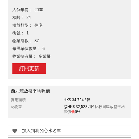
入伙年份
2000
樓齡
24
樓盤類型
住宅
街號
1
物業層數
37
每層單位數量
6
物業擁有權
多業權
訂閱更新
西九龍放盤平均呎價
實用面積
HK$ 34,724 / 呎
此物業
@HK$ 32,528 / 呎
比較同區放盤平均
呎價
低
6%
加入到我的心水名單