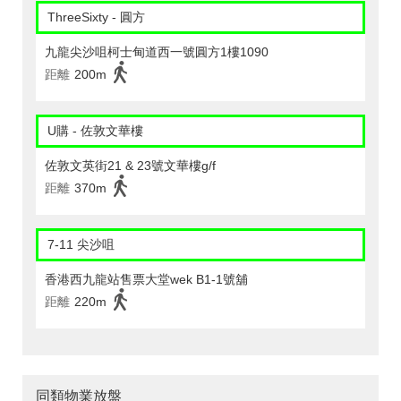
ThreeSixty - 圓方
九龍尖沙咀柯士甸道西一號圓方1樓1090
距離
200m
U購 - 佐敦文華樓
佐敦文英街21 & 23號文華樓g/f
距離
370m
7-11 尖沙咀
香港西九龍站售票大堂wek B1-1號舖
距離
220m
同類物業放盤