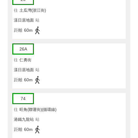
往
土瓜灣(浙江街)
漾日居地面
站
距離
60m
26A
往
仁勇街
漾日居地面
站
距離
60m
74
往
旺角(聯運街)(循環線)
港鐵九龍站
站
距離
60m