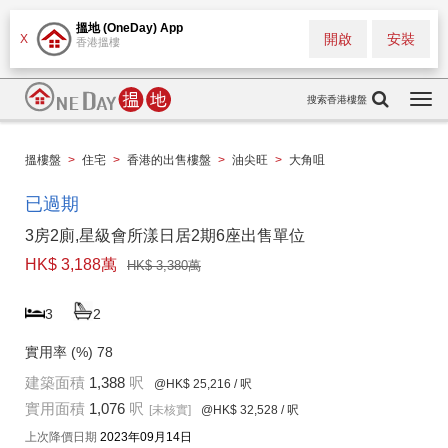
搵地 (OneDay) App
開啟
安裝
X
香港搵樓
搜索香港樓盤
Togg
navi
搵樓盤
>
住宅
>
香港的出售樓盤
>
油尖旺
>
大角咀
已過期
3房2廁,星級會所漾日居2期6座出售單位
HK$ 3,188萬
HK$ 3,380萬
3
2
實用率 (%)
78
建築面積
1,388
呎
@HK$ 25,216
/ 呎
實用面積
1,076
呎
[未核實]
@HK$ 32,528
/ 呎
上次降價日期
2023年09月14日