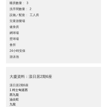
睡房數量
3
洗手間數量
2
設施／配套
工人房
兒童游樂場
健身房
網球場
壁球場
會所
24小時安保
游泳池
大廈資料：漾日居2期6座
漾日居2期6座
1 柯士甸道西
西九龍
油尖旺
九龍