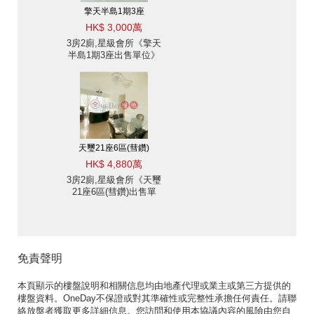
擎天半島1期3座
HK$ 3,000萬
3房2廁,星級會所《擎天
半島1期3座出售單位》
天璽21座6區(彗鑽)
HK$ 4,880萬
3房2廁,星級會所《天璽
21座6區(彗鑽)出售單
位》
免責聲明
本頁顯示的樓盤說明和相關信息均由地產代理或業主或第三方提供的
樓盤資料。OneDay不保證或對其準確性或完整性承擔任何責任。請聯
絡放盤者獲取更多詳細信息。您訪問和使用本協議內容的風險由您自