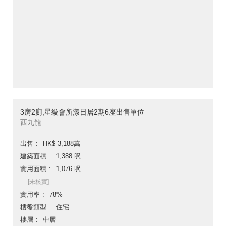
3房2廁,星級會所漾日居2期6座出售單位
西九龍
出售
HK$ 3,188萬
建築面積
1,388 呎
實用面積
1,076 呎
[未核實]
實用率
78%
樓盤類型
住宅
樓層
中層