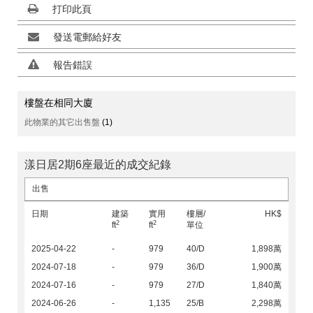
打印此頁
發送電郵給好友
報告錯誤
樓盤在相同大廈
此物業的其它出售盤
(1)
漾日居2期6座最近的成交紀錄
出售
日期
建築
實用
樓層/
HK$
2
2
ft
ft
單位
2025-04-22
-
979
40/D
1,898萬
2024-07-18
-
979
36/D
1,900萬
2024-07-16
-
979
27/D
1,840萬
2024-06-26
-
1,135
25/B
2,298萬