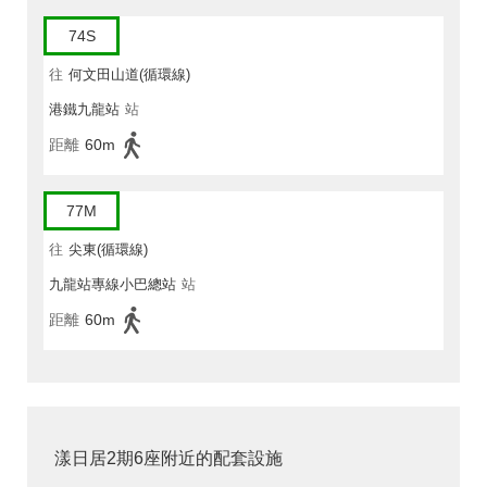
74S
往
何文田山道(循環線)
港鐵九龍站
站
距離
60m
77M
往
尖東(循環線)
九龍站專線小巴總站
站
距離
60m
漾日居2期6座附近的配套設施