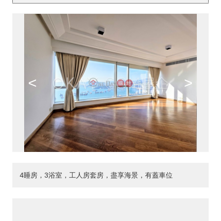
<
>
4睡房，3浴室，工人房套房，盡享海景，有蓋車位