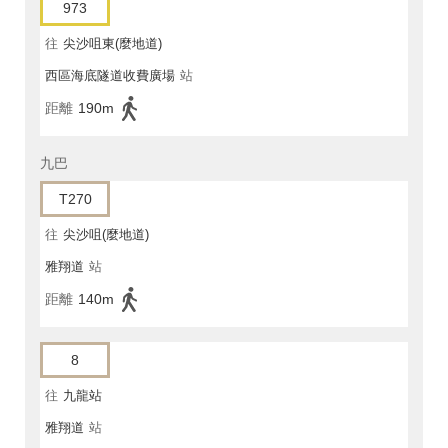
973
往
尖沙咀東(麼地道)
西區海底隧道收費廣場
站
距離
190m
九巴
T270
往
尖沙咀(麼地道)
雅翔道
站
距離
140m
8
往
九龍站
雅翔道
站