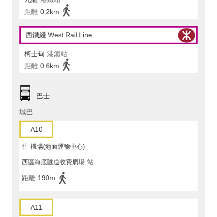
距離
0.2km
西鐵綫 West Rail Line
柯士甸
港鐵站
距離
0.6km
巴士
城巴
A10
往
機場(地面運輸中心)
西區海底隧道收費廣場
站
距離
190m
A11