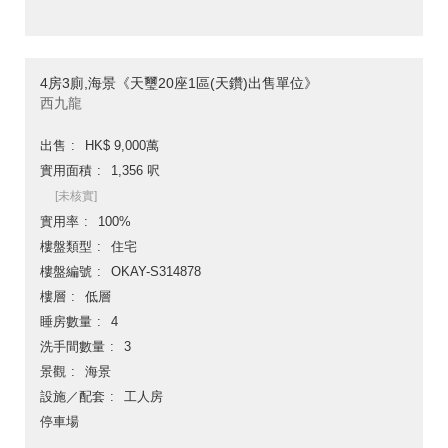
4房3廁,海景《天璽20座1區(天鑽)出售單位》
西九龍
出售
HK$ 9,000萬
實用面積
1,356 呎
[未核實]
實用率
100%
樓盤類型
住宅
樓盤編號
OKAY-S314878
樓層
低層
睡房數量
4
洗手間數量
3
景觀
海景
設施／配套
工人房
停車場