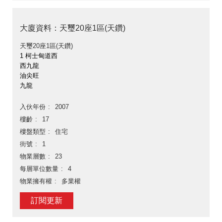
大廈資料：天璽20座1區(天鑽)
天璽20座1區(天鑽)
1 柯士甸道西
西九龍
油尖旺
九龍
入伙年份
2007
樓齡
17
樓盤類型
住宅
街號
1
物業層數
23
每層單位數量
4
物業擁有權
多業權
訂閱更新