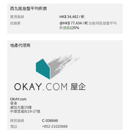
西九龍放盤平均呎價
實用面積
HK$ 34,462 / 呎
此物業
@HK$ 77,434 / 呎
比較同區放盤平均
呎價
高
125%
地產代理商
OKAY.com
香港
威信大廈15樓
中環雲咸街19-27號
牌照號碼
C-036846
電話
+852-21020888