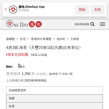
搵地 (OneDay) App
開啟
安裝
X
香港搵樓
搜索香港樓盤
Togg
navi
搵樓盤
>
住宅
>
香港的出售樓盤
>
油尖旺
>
大角咀
4房3廁,海景《天璽20座1區(天鑽)出售單位》
HK$ 9,000萬
HK$ 1.05億
4
3
實用面積
1,356
呎
[未核實]
@HK$ 77,434
/ 呎
上次降價日期
2023年09月09日
詳細物業資料
地圖
街景