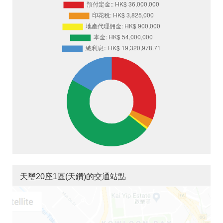
天璽20座1區(天鑽)的交通站點